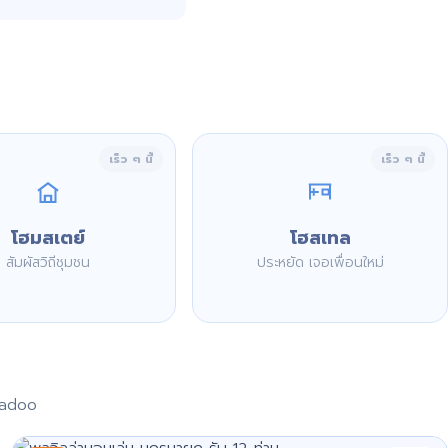
เร็ว ๆ นี้
เร็ว ๆ นี้
โฮมสเตย์
โฮสเทล
สัมผัสวิถีชุมชน
ประหยัด เจอเพื่อนใหม่
aadoo