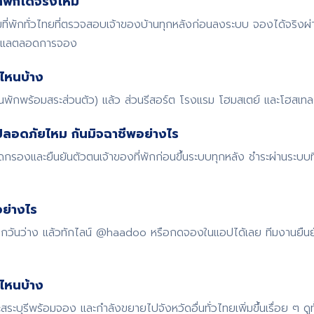
พักได้จริงไหม
พักทั่วไทยที่ตรวจสอบเจ้าของบ้านทุกหลังก่อนลงระบบ จองได้จริงผ
ดูแลตลอดการจอง
ไหนบ้าง
้านพักพร้อมสระส่วนตัว) แล้ว ส่วนรีสอร์ต โรงแรม โฮมสเตย์ และโฮสเทล ก
ปลอดภัยไหม กันมิจฉาชีพอย่างไร
รองและยืนยันตัวตนเจ้าของที่พักก่อนขึ้นระบบทุกหลัง ชำระผ่านระบบ
ย่างไร
 เช็กวันว่าง แล้วทักไลน์ @haadoo หรือกดจองในแอปได้เลย ทีมงานยืน
ดไหนบ้าง
สระบุรีพร้อมจอง และกำลังขยายไปจังหวัดอื่นทั่วไทยเพิ่มขึ้นเรื่อย ๆ