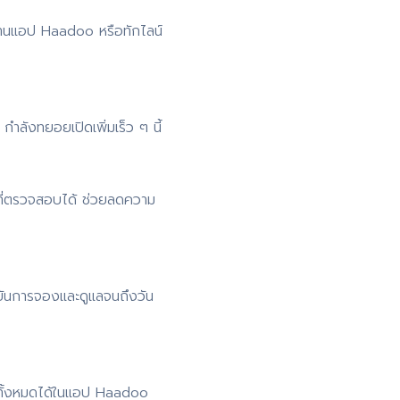
่านแอป Haadoo หรือทักไลน์
ำลังทยอยเปิดเพิ่มเร็ว ๆ นี้
ที่ตรวจสอบได้ ช่วยลดความ
ยันการจองและดูแลจนถึงวัน
 ดูทั้งหมดได้ในแอป Haadoo