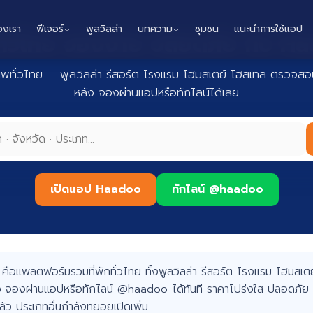
องเรา
ฟีเจอร์
พูลวิลล่า
บทความ
ชุมชน
แนะนำการใช้แอป
กทั่วไทย จองง่าย ปลอดภัย กับ 
าพทั่วไทย — พูลวิลล่า รีสอร์ต โรงแรม โฮมสเตย์ โฮสเทล ตรวจสอบ
หลัง จองผ่านแอปหรือทักไลน์ได้เลย
เปิดแอป Haadoo
ทักไลน์ @haadoo
อแพลตฟอร์มรวมที่พักทั่วไทย ทั้งพูลวิลล่า รีสอร์ต โรงแรม โฮมสเตย์
 จองผ่านแอปหรือทักไลน์ @haadoo ได้ทันที ราคาโปร่งใส ปลอดภัย 
แล้ว ประเภทอื่นกำลังทยอยเปิดเพิ่ม