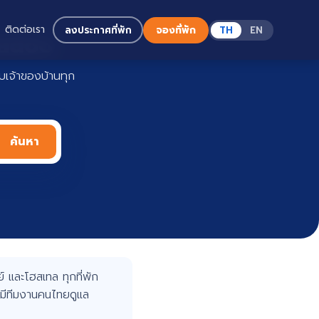
ติดต่อเรา
ลงประกาศที่พัก
จองที่พัก
TH
EN
Haadoo
เจ้าของบ้านทุก
ค้นหา
 และโฮสเทล ทุกที่พัก
มีทีมงานคนไทยดูแล