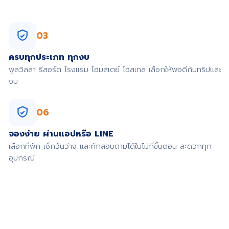
03
ครบทุกประเภท ทุกงบ
พูลวิลล่า รีสอร์ต โรงแรม โฮมสเตย์ โฮสเทล เลือกให้พอดีกับทริปและ
งบ
06
จองง่าย ผ่านแอปหรือ LINE
เลือกที่พัก เช็กวันว่าง และทักสอบถามได้ในไม่กี่ขั้นตอน สะดวกทุก
อุปกรณ์