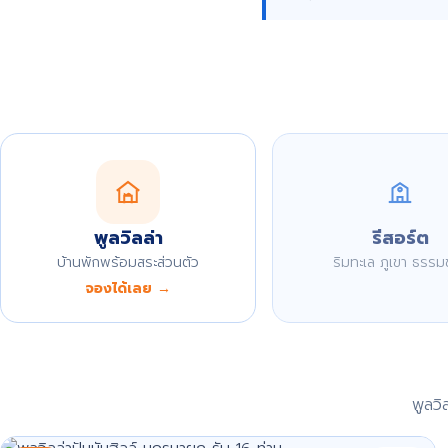
พูลวิลล่า
รีสอร์ต
บ้านพักพร้อมสระส่วนตัว
ริมทะเล ภูเขา ธรรม
จองได้เลย →
พูลว