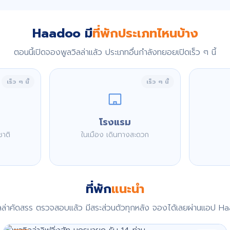
Haadoo มี
ที่พักประเภทไหนบ้าง
ตอนนี้เปิดจองพูลวิลล่าแล้ว ประเภทอื่นกำลังทยอยเปิดเร็ว ๆ นี้
เร็ว ๆ นี้
เร็ว ๆ นี้
โรงแรม
ชาติ
ในเมือง เดินทางสะดวก
ที่พัก
แนะนำ
ิลล่าคัดสรร ตรวจสอบแล้ว มีสระส่วนตัวทุกหลัง จองได้เลยผ่านแอป H