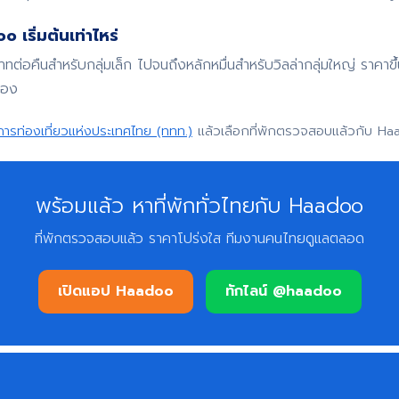
 เริ่มต้นเท่าไหร่
บาทต่อคืนสำหรับกลุ่มเล็ก ไปจนถึงหลักหมื่นสำหรับวิลล่ากลุ่มใหญ่ ราค
จอง
การท่องเที่ยวแห่งประเทศไทย (ททท.)
แล้วเลือกที่พักตรวจสอบแล้วกับ Ha
พร้อมแล้ว หาที่พักทั่วไทยกับ Haadoo
ที่พักตรวจสอบแล้ว ราคาโปร่งใส ทีมงานคนไทยดูแลตลอด
เปิดแอป Haadoo
ทักไลน์ @haadoo