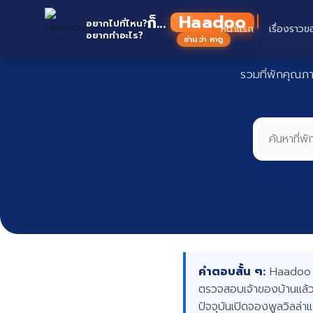
Skip
Haadoo
ก็...
to
อยากไปที่ไหน?
หน้าแรก
เรื่องราวข
ที่พั
อยากทำอะไร?
อ่านว่า หาดู
content
รวมที่พักคุณภ
คำตอบสั้น ๆ:
Haadoo คื
ตรวจสอบเจ้าของบ้านแล้ว
ปัจจุบันเปิดจองพูลวิลล่า