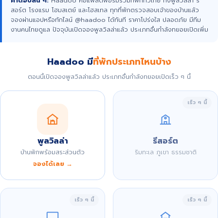
คำตอบสั้น ๆ:
Haadoo คือแพลตฟอร์มรวมที่พักทั่วไทย ทั้งพูลวิลล่า รี
สอร์ต โรงแรม โฮมสเตย์ และโฮสเทล ทุกที่พักตรวจสอบเจ้าของบ้านแล้ว
จองผ่านแอปหรือทักไลน์ @haadoo ได้ทันที ราคาโปร่งใส ปลอดภัย มีทีม
งานคนไทยดูแล ปัจจุบันเปิดจองพูลวิลล่าแล้ว ประเภทอื่นกำลังทยอยเปิดเพิ่ม
Haadoo มี
ที่พักประเภทไหนบ้าง
ตอนนี้เปิดจองพูลวิลล่าแล้ว ประเภทอื่นกำลังทยอยเปิดเร็ว ๆ นี้
เร็ว ๆ นี้
พูลวิลล่า
รีสอร์ต
บ้านพักพร้อมสระส่วนตัว
ริมทะเล ภูเขา ธรรมชาติ
จองได้เลย →
เร็ว ๆ นี้
เร็ว ๆ นี้