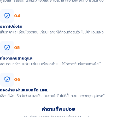
พูลวิลล่า รีสอร์ต โรงแรม โฮมสเตย์ โฮสเทล เลือกให้พอดีกับทริปและงบ
04
ราคาโปร่งใส
เห็นราคาและเงื่อนไขชัดเจน เทียบหลายที่ได้ก่อนตัดสินใจ ไม่มีค่าแอบแฝง
05
ทีมงานคนไทยดูแล
สอบถามที่ว่าง เปรียบเทียบ หรือขอคำแนะนำได้ตรงกับทีมงานทางไลน์
06
จองง่าย ผ่านแอปหรือ LINE
เลือกที่พัก เช็กวันว่าง และทักสอบถามได้ในไม่กี่ขั้นตอน สะดวกทุกอุปกรณ์
คำถามที่พบบ่อย