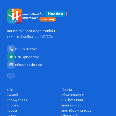
Haado
ก็...
อยากไปที่ไหน?
อยากทำอะไร?
อ่านว่า หาดู
แอปที่จะทำให้ชีวิตของคุณง่ายขึ้นใน
ทุกๆ การท่องเที่ยว ออกไปใช้ชีวิต
065-531-2242
LINE @haadoo
Info@haadoo.co
บริการ
เกี่ยวกับ
ฟีเจอร์
เรื่องราวของเรา
จองพูลวิลล่า
แนะนำการใช้แอป
กิจกรรม
คู่มือท่องเที่ยว
ชุมชน
ลงทะเบียนพาร์ทเนอร์
ข่าวสาร
เป็นเอเจนซี่