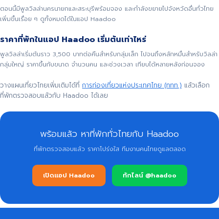
ตอนนี้มีพูลวิลล่านครนายกและสระบุรีพร้อมจอง และกำลังขยายไปจังหวัดอื่นทั่วไทย
เพิ่มขึ้นเรื่อย ๆ ดูทั้งหมดได้ในแอป Haadoo
ราคาที่พักในแอป Haadoo เริ่มต้นเท่าไหร่
พูลวิลล่าเริ่มต้นราว 3,500 บาทต่อคืนสำหรับกลุ่มเล็ก ไปจนถึงหลักหมื่นสำหรับวิลล่า
กลุ่มใหญ่ ราคาขึ้นกับขนาด จำนวนคน และช่วงเวลา เทียบได้หลายหลังก่อนจอง
วางแผนเที่ยวไทยเพิ่มเติมได้ที่
การท่องเที่ยวแห่งประเทศไทย (ททท.)
แล้วเลือก
ที่พักตรวจสอบแล้วกับ Haadoo ได้เลย
พร้อมแล้ว หาที่พักทั่วไทยกับ Haadoo
ที่พักตรวจสอบแล้ว ราคาโปร่งใส ทีมงานคนไทยดูแลตลอด
เปิดแอป Haadoo
ทักไลน์ @haadoo