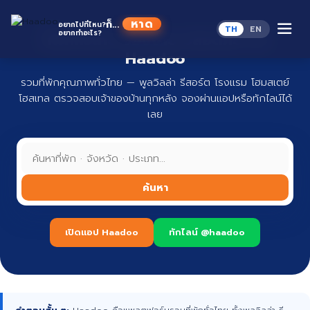
Skip
to
หาดู
ก็...
อยากไปที่ไหน?
TH
EN
content
อยากทำอะไร?
ที่พักทั่วไทย จองง่าย ปลอดภัย กับ
Haadoo
รวมที่พักคุณภาพทั่วไทย — พูลวิลล่า รีสอร์ต โรงแรม โฮมสเตย์
โฮสเทล ตรวจสอบเจ้าของบ้านทุกหลัง จองผ่านแอปหรือทักไลน์ได้
เลย
ค้นหา
เปิดแอป Haadoo
ทักไลน์ @haadoo