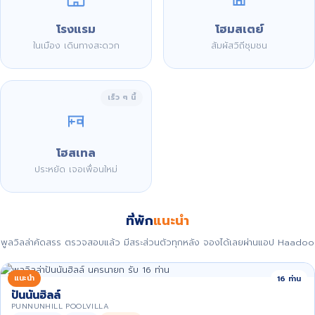
โรงแรม
โฮมสเตย์
ในเมือง เดินทางสะดวก
สัมผัสวิถีชุมชน
เร็ว ๆ นี้
โฮสเทล
ประหยัด เจอเพื่อนใหม่
ที่พัก
แนะนำ
พูลวิลล่าคัดสรร ตรวจสอบแล้ว มีสระส่วนตัวทุกหลัง จองได้เลยผ่านแอป Haadoo
แนะนำ
16 ท่าน
ปันนันฮิลล์
PUNNUNHILL POOLVILLA