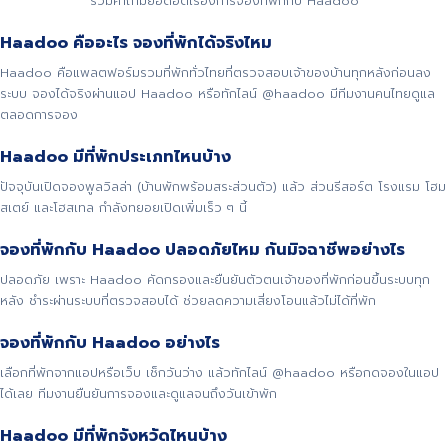
รวมคำถามยอดฮิตเรื่องการจองที่พักกับ Haadoo
Haadoo คืออะไร จองที่พักได้จริงไหม
Haadoo คือแพลตฟอร์มรวมที่พักทั่วไทยที่ตรวจสอบเจ้าของบ้านทุกหลังก่อนลง
ระบบ จองได้จริงผ่านแอป Haadoo หรือทักไลน์ @haadoo มีทีมงานคนไทยดูแล
ตลอดการจอง
Haadoo มีที่พักประเภทไหนบ้าง
ปัจจุบันเปิดจองพูลวิลล่า (บ้านพักพร้อมสระส่วนตัว) แล้ว ส่วนรีสอร์ต โรงแรม โฮม
สเตย์ และโฮสเทล กำลังทยอยเปิดเพิ่มเร็ว ๆ นี้
จองที่พักกับ Haadoo ปลอดภัยไหม กันมิจฉาชีพอย่างไร
ปลอดภัย เพราะ Haadoo คัดกรองและยืนยันตัวตนเจ้าของที่พักก่อนขึ้นระบบทุก
หลัง ชำระผ่านระบบที่ตรวจสอบได้ ช่วยลดความเสี่ยงโอนแล้วไม่ได้ที่พัก
จองที่พักกับ Haadoo อย่างไร
เลือกที่พักจากแอปหรือเว็บ เช็กวันว่าง แล้วทักไลน์ @haadoo หรือกดจองในแอป
ได้เลย ทีมงานยืนยันการจองและดูแลจนถึงวันเข้าพัก
Haadoo มีที่พักจังหวัดไหนบ้าง