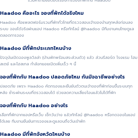
รวมคำถามยอดฮิตเรื่องการจองที่พักกับ Haadoo
Haadoo คืออะไร จองที่พักได้จริงไหม
Haadoo คือแพลตฟอร์มรวมที่พักทั่วไทยที่ตรวจสอบเจ้าของบ้านทุกหลังก่อนลง
ระบบ จองได้จริงผ่านแอป Haadoo หรือทักไลน์ @haadoo มีทีมงานคนไทยดูแล
ตลอดการจอง
Haadoo มีที่พักประเภทไหนบ้าง
ปัจจุบันเปิดจองพูลวิลล่า (บ้านพักพร้อมสระส่วนตัว) แล้ว ส่วนรีสอร์ต โรงแรม โฮม
สเตย์ และโฮสเทล กำลังทยอยเปิดเพิ่มเร็ว ๆ นี้
จองที่พักกับ Haadoo ปลอดภัยไหม กันมิจฉาชีพอย่างไร
ปลอดภัย เพราะ Haadoo คัดกรองและยืนยันตัวตนเจ้าของที่พักก่อนขึ้นระบบทุก
หลัง ชำระผ่านระบบที่ตรวจสอบได้ ช่วยลดความเสี่ยงโอนแล้วไม่ได้ที่พัก
จองที่พักกับ Haadoo อย่างไร
เลือกที่พักจากแอปหรือเว็บ เช็กวันว่าง แล้วทักไลน์ @haadoo หรือกดจองในแอป
ได้เลย ทีมงานยืนยันการจองและดูแลจนถึงวันเข้าพัก
Haadoo มีที่พักจังหวัดไหนบ้าง