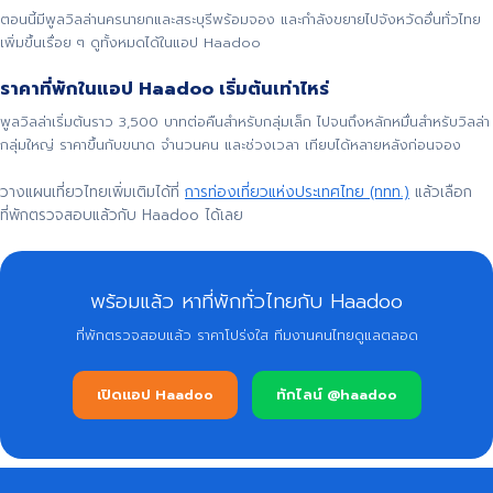
ตอนนี้มีพูลวิลล่านครนายกและสระบุรีพร้อมจอง และกำลังขยายไปจังหวัดอื่นทั่วไทย
เพิ่มขึ้นเรื่อย ๆ ดูทั้งหมดได้ในแอป Haadoo
ราคาที่พักในแอป Haadoo เริ่มต้นเท่าไหร่
พูลวิลล่าเริ่มต้นราว 3,500 บาทต่อคืนสำหรับกลุ่มเล็ก ไปจนถึงหลักหมื่นสำหรับวิลล่า
กลุ่มใหญ่ ราคาขึ้นกับขนาด จำนวนคน และช่วงเวลา เทียบได้หลายหลังก่อนจอง
วางแผนเที่ยวไทยเพิ่มเติมได้ที่
การท่องเที่ยวแห่งประเทศไทย (ททท.)
แล้วเลือก
ที่พักตรวจสอบแล้วกับ Haadoo ได้เลย
พร้อมแล้ว หาที่พักทั่วไทยกับ Haadoo
ที่พักตรวจสอบแล้ว ราคาโปร่งใส ทีมงานคนไทยดูแลตลอด
เปิดแอป Haadoo
ทักไลน์ @haadoo