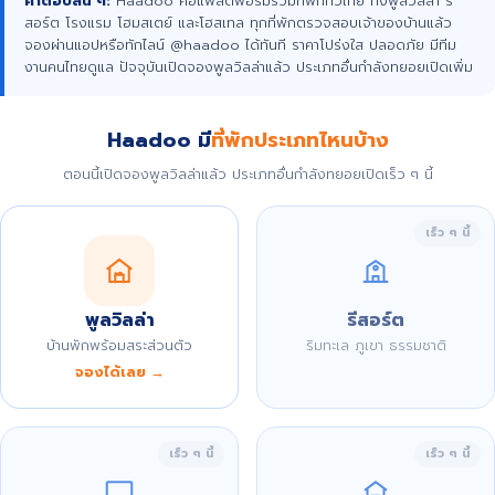
คำตอบสั้น ๆ:
Haadoo คือแพลตฟอร์มรวมที่พักทั่วไทย ทั้งพูลวิลล่า รี
สอร์ต โรงแรม โฮมสเตย์ และโฮสเทล ทุกที่พักตรวจสอบเจ้าของบ้านแล้ว
จองผ่านแอปหรือทักไลน์ @haadoo ได้ทันที ราคาโปร่งใส ปลอดภัย มีทีม
งานคนไทยดูแล ปัจจุบันเปิดจองพูลวิลล่าแล้ว ประเภทอื่นกำลังทยอยเปิดเพิ่ม
Haadoo มี
ที่พักประเภทไหนบ้าง
ตอนนี้เปิดจองพูลวิลล่าแล้ว ประเภทอื่นกำลังทยอยเปิดเร็ว ๆ นี้
เร็ว ๆ นี้
พูลวิลล่า
รีสอร์ต
บ้านพักพร้อมสระส่วนตัว
ริมทะเล ภูเขา ธรรมชาติ
จองได้เลย →
เร็ว ๆ นี้
เร็ว ๆ นี้