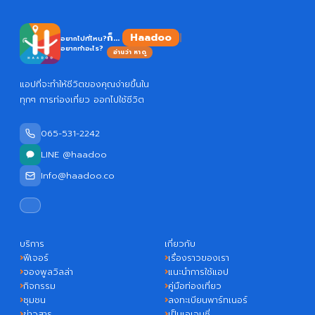
Haadoo
ก็...
อยากไปที่ไหน?
อยากทำอะไร?
อ่านว่า หาดู
แอปที่จะทำให้ชีวิตของคุณง่ายขึ้นใน
ทุกๆ การท่องเที่ยว ออกไปใช้ชีวิต
065-531-2242
LINE @haadoo
Info@haadoo.co
บริการ
เกี่ยวกับ
ฟีเจอร์
เรื่องราวของเรา
จองพูลวิลล่า
แนะนำการใช้แอป
กิจกรรม
คู่มือท่องเที่ยว
ชุมชน
ลงทะเบียนพาร์ทเนอร์
ข่าวสาร
เป็นเอเจนซี่