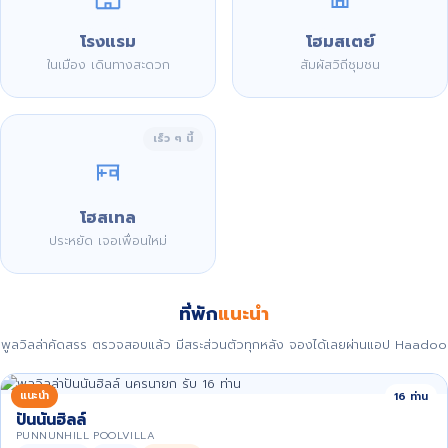
โรงแรม
โฮมสเตย์
ในเมือง เดินทางสะดวก
สัมผัสวิถีชุมชน
เร็ว ๆ นี้
โฮสเทล
ประหยัด เจอเพื่อนใหม่
ที่พัก
แนะนำ
พูลวิลล่าคัดสรร ตรวจสอบแล้ว มีสระส่วนตัวทุกหลัง จองได้เลยผ่านแอป Haadoo
แนะนำ
16 ท่าน
ปันนันฮิลล์
PUNNUNHILL POOLVILLA