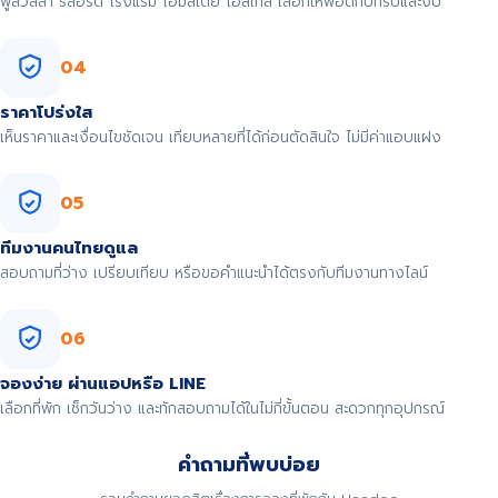
พูลวิลล่า รีสอร์ต โรงแรม โฮมสเตย์ โฮสเทล เลือกให้พอดีกับทริปและงบ
04
ราคาโปร่งใส
เห็นราคาและเงื่อนไขชัดเจน เทียบหลายที่ได้ก่อนตัดสินใจ ไม่มีค่าแอบแฝง
05
ทีมงานคนไทยดูแล
สอบถามที่ว่าง เปรียบเทียบ หรือขอคำแนะนำได้ตรงกับทีมงานทางไลน์
06
จองง่าย ผ่านแอปหรือ LINE
เลือกที่พัก เช็กวันว่าง และทักสอบถามได้ในไม่กี่ขั้นตอน สะดวกทุกอุปกรณ์
คำถามที่พบบ่อย