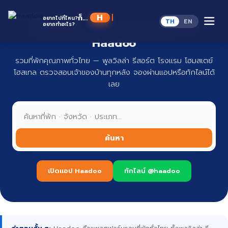
Skip
to
Haad
ก็...
อยากไปที่ไหน?
TH
EN
content
อยากทำอะไร?
ที่พักทั่วไทย จองง่าย ปลอดภัย กับ
Haadoo
รวมที่พักคุณภาพทั่วไทย — พูลวิลล่า รีสอร์ต โรงแรม โฮมสเตย์
โฮสเทล ตรวจสอบเจ้าของบ้านทุกหลัง จองผ่านแอปหรือทักไลน์ได้
เลย
ค้นหา
เปิดแอป Haadoo
ทักไลน์ @haadoo