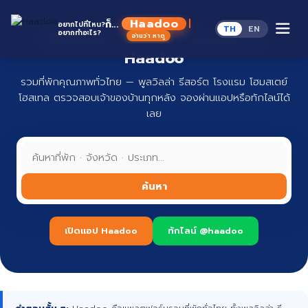
Skip
to
Haadoo
ก็...
อยากไปที่ไหน?
TH
EN
content
อยากทำอะไร?
ที่พักทั่วไทย จองง่าย ปลอดภัย กับ
อ่านว่า หาดู
Haadoo
รวมที่พักคุณภาพทั่วไทย — พูลวิลล่า รีสอร์ต โรงแรม โฮมสเตย์
โฮสเทล ตรวจสอบเจ้าของบ้านทุกหลัง จองผ่านแอปหรือทักไลน์ได้
เลย
ค้นหา
เปิดแอป Haadoo
ทักไลน์ @haadoo