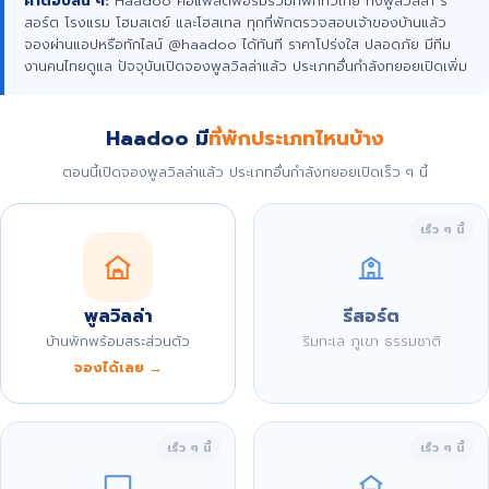
คำตอบสั้น ๆ:
Haadoo คือแพลตฟอร์มรวมที่พักทั่วไทย ทั้งพูลวิลล่า รี
สอร์ต โรงแรม โฮมสเตย์ และโฮสเทล ทุกที่พักตรวจสอบเจ้าของบ้านแล้ว
จองผ่านแอปหรือทักไลน์ @haadoo ได้ทันที ราคาโปร่งใส ปลอดภัย มีทีม
งานคนไทยดูแล ปัจจุบันเปิดจองพูลวิลล่าแล้ว ประเภทอื่นกำลังทยอยเปิดเพิ่ม
Haadoo มี
ที่พักประเภทไหนบ้าง
ตอนนี้เปิดจองพูลวิลล่าแล้ว ประเภทอื่นกำลังทยอยเปิดเร็ว ๆ นี้
เร็ว ๆ นี้
พูลวิลล่า
รีสอร์ต
บ้านพักพร้อมสระส่วนตัว
ริมทะเล ภูเขา ธรรมชาติ
จองได้เลย →
เร็ว ๆ นี้
เร็ว ๆ นี้