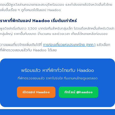
ตอนนี้มีพูลวิลล่านครนายกและสระบุรีพร้อมจอง และกำลังขยายไปจังหวัดอื่นทั่วไทย
เพิ่มขึ้นเรื่อย ๆ ดูทั้งหมดได้ในแอป Haadoo
ราคาที่พักในแอป Haadoo เริ่มต้นเท่าไหร่
พูลวิลล่าเริ่มต้นราว 3,500 บาทต่อคืนสำหรับกลุ่มเล็ก ไปจนถึงหลักหมื่นสำหรับวิลล่า
กลุ่มใหญ่ ราคาขึ้นกับขนาด จำนวนคน และช่วงเวลา เทียบได้หลายหลังก่อนจอง
วางแผนเที่ยวไทยเพิ่มเติมได้ที่
การท่องเที่ยวแห่งประเทศไทย (ททท.)
แล้วเลือก
ที่พักตรวจสอบแล้วกับ Haadoo ได้เลย
พร้อมแล้ว หาที่พักทั่วไทยกับ Haadoo
ที่พักตรวจสอบแล้ว ราคาโปร่งใส ทีมงานคนไทยดูแลตลอด
เปิดแอป Haadoo
ทักไลน์ @haadoo