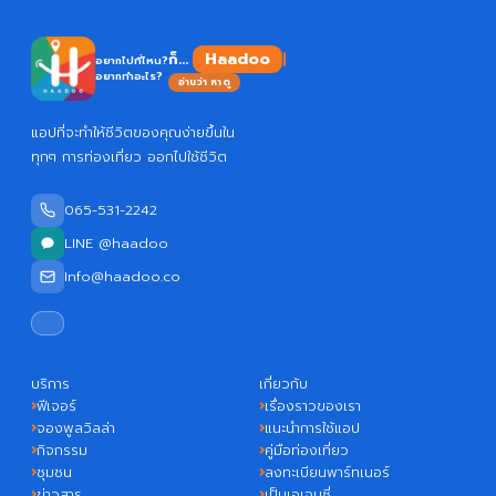
Haad
ก็...
อยากไปที่ไหน?
อยากทำอะไร?
อ่านว่า หาดู
แอปที่จะทำให้ชีวิตของคุณง่ายขึ้นใน
ทุกๆ การท่องเที่ยว ออกไปใช้ชีวิต
065-531-2242
LINE @haadoo
Info@haadoo.co
บริการ
เกี่ยวกับ
ฟีเจอร์
เรื่องราวของเรา
จองพูลวิลล่า
แนะนำการใช้แอป
กิจกรรม
คู่มือท่องเที่ยว
ชุมชน
ลงทะเบียนพาร์ทเนอร์
ข่าวสาร
เป็นเอเจนซี่