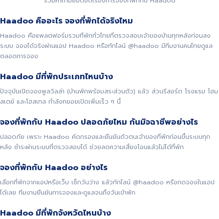
รวมคำถามยอดฮิตเรื่องการจองที่พักกับ Haadoo
Haadoo คืออะไร จองที่พักได้จริงไหม
Haadoo คือแพลตฟอร์มรวมที่พักทั่วไทยที่ตรวจสอบเจ้าของบ้านทุกหลังก่อนลง
ระบบ จองได้จริงผ่านแอป Haadoo หรือทักไลน์ @haadoo มีทีมงานคนไทยดูแล
ตลอดการจอง
Haadoo มีที่พักประเภทไหนบ้าง
ปัจจุบันเปิดจองพูลวิลล่า (บ้านพักพร้อมสระส่วนตัว) แล้ว ส่วนรีสอร์ต โรงแรม โฮม
สเตย์ และโฮสเทล กำลังทยอยเปิดเพิ่มเร็ว ๆ นี้
จองที่พักกับ Haadoo ปลอดภัยไหม กันมิจฉาชีพอย่างไร
ปลอดภัย เพราะ Haadoo คัดกรองและยืนยันตัวตนเจ้าของที่พักก่อนขึ้นระบบทุก
หลัง ชำระผ่านระบบที่ตรวจสอบได้ ช่วยลดความเสี่ยงโอนแล้วไม่ได้ที่พัก
จองที่พักกับ Haadoo อย่างไร
เลือกที่พักจากแอปหรือเว็บ เช็กวันว่าง แล้วทักไลน์ @haadoo หรือกดจองในแอป
ได้เลย ทีมงานยืนยันการจองและดูแลจนถึงวันเข้าพัก
Haadoo มีที่พักจังหวัดไหนบ้าง