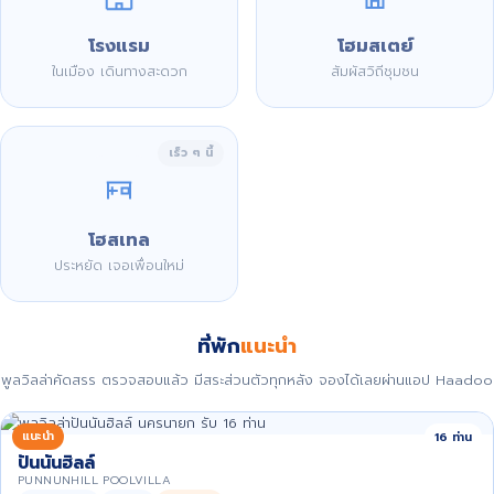
โรงแรม
โฮมสเตย์
ในเมือง เดินทางสะดวก
สัมผัสวิถีชุมชน
เร็ว ๆ นี้
โฮสเทล
ประหยัด เจอเพื่อนใหม่
ที่พัก
แนะนำ
พูลวิลล่าคัดสรร ตรวจสอบแล้ว มีสระส่วนตัวทุกหลัง จองได้เลยผ่านแอป Haadoo
แนะนำ
16 ท่าน
ปันนันฮิลล์
PUNNUNHILL POOLVILLA