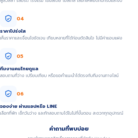
พูลวิลล่า รีสอร์ต โรงแรม โฮมสเตย์ โฮสเทล เลือกให้พอดีกับทริปและงบ
04
ราคาโปร่งใส
เห็นราคาและเงื่อนไขชัดเจน เทียบหลายที่ได้ก่อนตัดสินใจ ไม่มีค่าแอบแฝง
05
ทีมงานคนไทยดูแล
สอบถามที่ว่าง เปรียบเทียบ หรือขอคำแนะนำได้ตรงกับทีมงานทางไลน์
06
จองง่าย ผ่านแอปหรือ LINE
เลือกที่พัก เช็กวันว่าง และทักสอบถามได้ในไม่กี่ขั้นตอน สะดวกทุกอุปกรณ์
คำถามที่พบบ่อย