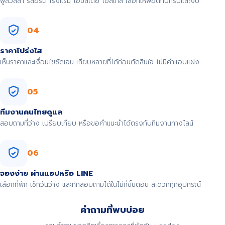
พูลวิลล่า รีสอร์ต โรงแรม โฮมสเตย์ โฮสเทล เลือกให้พอดีกับทริปและงบ
04
ราคาโปร่งใส
เห็นราคาและเงื่อนไขชัดเจน เทียบหลายที่ได้ก่อนตัดสินใจ ไม่มีค่าแอบแฝง
05
ทีมงานคนไทยดูแล
สอบถามที่ว่าง เปรียบเทียบ หรือขอคำแนะนำได้ตรงกับทีมงานทางไลน์
06
จองง่าย ผ่านแอปหรือ LINE
เลือกที่พัก เช็กวันว่าง และทักสอบถามได้ในไม่กี่ขั้นตอน สะดวกทุกอุปกรณ์
คำถามที่พบบ่อย