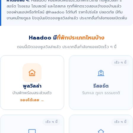
คำตอบสั้น ๆ:
Haadoo คือแพลตฟอร์มรวมที่พักทั่วไทย ทั้งพูลวิลล่า รี
สอร์ต โรงแรม โฮมสเตย์ และโฮสเทล ทุกที่พักตรวจสอบเจ้าของบ้านแล้ว
จองผ่านแอปหรือทักไลน์ @haadoo ได้ทันที ราคาโปร่งใส ปลอดภัย มีทีม
งานคนไทยดูแล ปัจจุบันเปิดจองพูลวิลล่าแล้ว ประเภทอื่นกำลังทยอยเปิดเพิ่ม
Haadoo มี
ที่พักประเภทไหนบ้าง
ตอนนี้เปิดจองพูลวิลล่าแล้ว ประเภทอื่นกำลังทยอยเปิดเร็ว ๆ นี้
เร็ว ๆ นี้
พูลวิลล่า
รีสอร์ต
บ้านพักพร้อมสระส่วนตัว
ริมทะเล ภูเขา ธรรมชาติ
จองได้เลย →
เร็ว ๆ นี้
เร็ว ๆ นี้