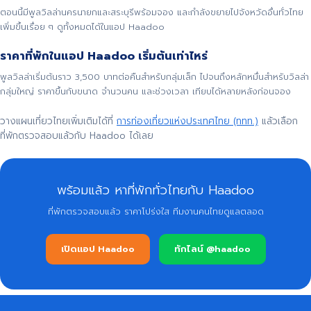
ตอนนี้มีพูลวิลล่านครนายกและสระบุรีพร้อมจอง และกำลังขยายไปจังหวัดอื่นทั่วไทย
เพิ่มขึ้นเรื่อย ๆ ดูทั้งหมดได้ในแอป Haadoo
ราคาที่พักในแอป Haadoo เริ่มต้นเท่าไหร่
พูลวิลล่าเริ่มต้นราว 3,500 บาทต่อคืนสำหรับกลุ่มเล็ก ไปจนถึงหลักหมื่นสำหรับวิลล่า
กลุ่มใหญ่ ราคาขึ้นกับขนาด จำนวนคน และช่วงเวลา เทียบได้หลายหลังก่อนจอง
วางแผนเที่ยวไทยเพิ่มเติมได้ที่
การท่องเที่ยวแห่งประเทศไทย (ททท.)
แล้วเลือก
ที่พักตรวจสอบแล้วกับ Haadoo ได้เลย
พร้อมแล้ว หาที่พักทั่วไทยกับ Haadoo
ที่พักตรวจสอบแล้ว ราคาโปร่งใส ทีมงานคนไทยดูแลตลอด
เปิดแอป Haadoo
ทักไลน์ @haadoo