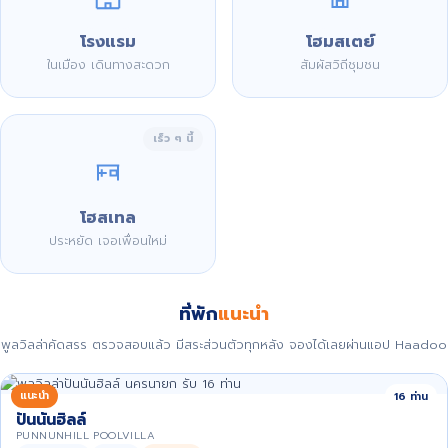
โรงแรม
โฮมสเตย์
ในเมือง เดินทางสะดวก
สัมผัสวิถีชุมชน
เร็ว ๆ นี้
โฮสเทล
ประหยัด เจอเพื่อนใหม่
ที่พัก
แนะนำ
พูลวิลล่าคัดสรร ตรวจสอบแล้ว มีสระส่วนตัวทุกหลัง จองได้เลยผ่านแอป Haadoo
แนะนำ
16 ท่าน
ปันนันฮิลล์
PUNNUNHILL POOLVILLA