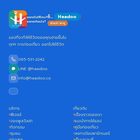
Haadoo
ก็...
อยากไปที่ไหน?
อยากทำอะไร?
อ่านว่า หาดู
แอปที่จะทำให้ชีวิตของคุณง่ายขึ้นใน
ทุกๆ การท่องเที่ยว ออกไปใช้ชีวิต
065-531-2242
LINE @haadoo
Info@haadoo.co
บริการ
เกี่ยวกับ
ฟีเจอร์
เรื่องราวของเรา
จองพูลวิลล่า
แนะนำการใช้แอป
กิจกรรม
คู่มือท่องเที่ยว
ชุมชน
ลงทะเบียนพาร์ทเนอร์
ข่าวสาร
เป็นเอเจนซี่