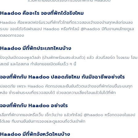
รวมคำถามยอดฮิตเรื่องการจองที่พักกับ Haadoo
Haadoo คืออะไร จองที่พักได้จริงไหม
Haadoo คือแพลตฟอร์มรวมที่พักทั่วไทยที่ตรวจสอบเจ้าของบ้านทุกหลังก่อนลง
ระบบ จองได้จริงผ่านแอป Haadoo หรือทักไลน์ @haadoo มีทีมงานคนไทยดูแล
ตลอดการจอง
Haadoo มีที่พักประเภทไหนบ้าง
ปัจจุบันเปิดจองพูลวิลล่า (บ้านพักพร้อมสระส่วนตัว) แล้ว ส่วนรีสอร์ต โรงแรม โฮม
สเตย์ และโฮสเทล กำลังทยอยเปิดเพิ่มเร็ว ๆ นี้
จองที่พักกับ Haadoo ปลอดภัยไหม กันมิจฉาชีพอย่างไร
ปลอดภัย เพราะ Haadoo คัดกรองและยืนยันตัวตนเจ้าของที่พักก่อนขึ้นระบบทุก
หลัง ชำระผ่านระบบที่ตรวจสอบได้ ช่วยลดความเสี่ยงโอนแล้วไม่ได้ที่พัก
จองที่พักกับ Haadoo อย่างไร
เลือกที่พักจากแอปหรือเว็บ เช็กวันว่าง แล้วทักไลน์ @haadoo หรือกดจองในแอป
ได้เลย ทีมงานยืนยันการจองและดูแลจนถึงวันเข้าพัก
Haadoo มีที่พักจังหวัดไหนบ้าง