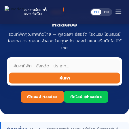
Skip
to
ห
ก็...
อยากไปที่ไหน?
TH
EN
content
อยากทำอะไร?
ที่พักทั่วไทย จองง่าย ปลอดภัย กับ
Haadoo
รวมที่พักคุณภาพทั่วไทย — พูลวิลล่า รีสอร์ต โรงแรม โฮมสเตย์
โฮสเทล ตรวจสอบเจ้าของบ้านทุกหลัง จองผ่านแอปหรือทักไลน์ได้
เลย
ค้นหา
เปิดแอป Haadoo
ทักไลน์ @haadoo