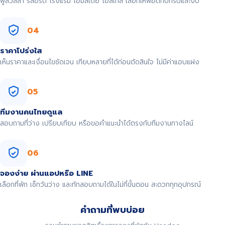
พูลวิลล่า รีสอร์ต โรงแรม โฮมสเตย์ โฮสเทล เลือกให้พอดีกับทริปและงบ
04
ราคาโปร่งใส
เห็นราคาและเงื่อนไขชัดเจน เทียบหลายที่ได้ก่อนตัดสินใจ ไม่มีค่าแอบแฝง
05
ทีมงานคนไทยดูแล
สอบถามที่ว่าง เปรียบเทียบ หรือขอคำแนะนำได้ตรงกับทีมงานทางไลน์
06
จองง่าย ผ่านแอปหรือ LINE
เลือกที่พัก เช็กวันว่าง และทักสอบถามได้ในไม่กี่ขั้นตอน สะดวกทุกอุปกรณ์
คำถามที่พบบ่อย