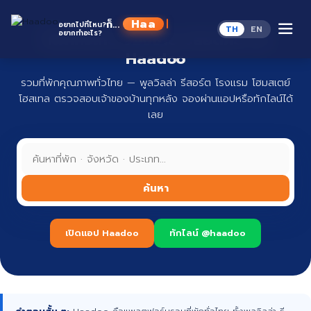
Skip
to
Haado
ก็...
อยากไปที่ไหน?
TH
EN
content
อยากทำอะไร?
ที่พักทั่วไทย จองง่าย ปลอดภัย กับ
Haadoo
รวมที่พักคุณภาพทั่วไทย — พูลวิลล่า รีสอร์ต โรงแรม โฮมสเตย์
โฮสเทล ตรวจสอบเจ้าของบ้านทุกหลัง จองผ่านแอปหรือทักไลน์ได้
เลย
ค้นหา
เปิดแอป Haadoo
ทักไลน์ @haadoo