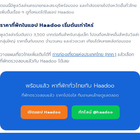
ตอนนี้มีพูลวิลล่านครนายกและสระบุรีพร้อมจอง และกำลังขยายไปจังหวัดอื่นทั่วไทย
เพิ่มขึ้นเรื่อย ๆ ดูทั้งหมดได้ในแอป Haadoo
ราคาที่พักในแอป Haadoo เริ่มต้นเท่าไหร่
พูลวิลล่าเริ่มต้นราว 3,500 บาทต่อคืนสำหรับกลุ่มเล็ก ไปจนถึงหลักหมื่นสำหรับวิลล่า
กลุ่มใหญ่ ราคาขึ้นกับขนาด จำนวนคน และช่วงเวลา เทียบได้หลายหลังก่อนจอง
วางแผนเที่ยวไทยเพิ่มเติมได้ที่
การท่องเที่ยวแห่งประเทศไทย (ททท.)
แล้วเลือก
ที่พักตรวจสอบแล้วกับ Haadoo ได้เลย
พร้อมแล้ว หาที่พักทั่วไทยกับ Haadoo
ที่พักตรวจสอบแล้ว ราคาโปร่งใส ทีมงานคนไทยดูแลตลอด
เปิดแอป Haadoo
ทักไลน์ @haadoo