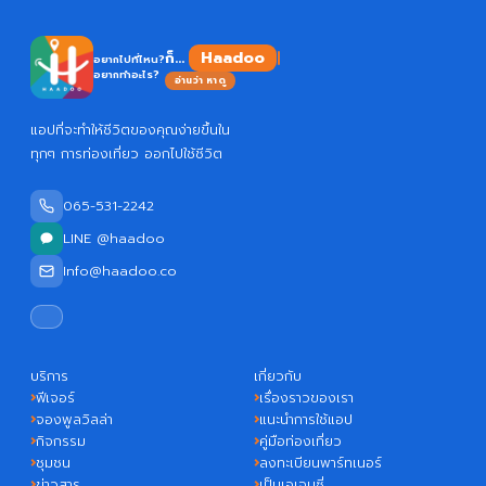
Haadoo
ก็...
อยากไปที่ไหน?
อยากทำอะไร?
อ่านว่า หาดู
แอปที่จะทำให้ชีวิตของคุณง่ายขึ้นใน
ทุกๆ การท่องเที่ยว ออกไปใช้ชีวิต
065-531-2242
LINE @haadoo
Info@haadoo.co
บริการ
เกี่ยวกับ
ฟีเจอร์
เรื่องราวของเรา
จองพูลวิลล่า
แนะนำการใช้แอป
กิจกรรม
คู่มือท่องเที่ยว
ชุมชน
ลงทะเบียนพาร์ทเนอร์
ข่าวสาร
เป็นเอเจนซี่