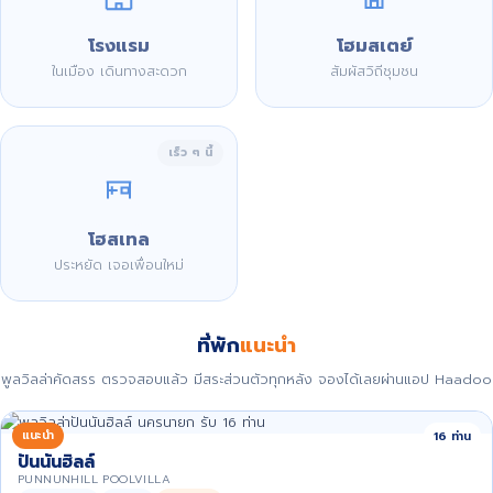
โรงแรม
โฮมสเตย์
ในเมือง เดินทางสะดวก
สัมผัสวิถีชุมชน
เร็ว ๆ นี้
โฮสเทล
ประหยัด เจอเพื่อนใหม่
ที่พัก
แนะนำ
พูลวิลล่าคัดสรร ตรวจสอบแล้ว มีสระส่วนตัวทุกหลัง จองได้เลยผ่านแอป Haadoo
แนะนำ
16 ท่าน
ปันนันฮิลล์
PUNNUNHILL POOLVILLA