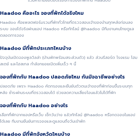
รวมคำถามยอดฮิตเรื่องการจองที่พักกับ Haadoo
Haadoo คืออะไร จองที่พักได้จริงไหม
Haadoo คือแพลตฟอร์มรวมที่พักทั่วไทยที่ตรวจสอบเจ้าของบ้านทุกหลังก่อนลง
ระบบ จองได้จริงผ่านแอป Haadoo หรือทักไลน์ @haadoo มีทีมงานคนไทยดูแล
ตลอดการจอง
Haadoo มีที่พักประเภทไหนบ้าง
ปัจจุบันเปิดจองพูลวิลล่า (บ้านพักพร้อมสระส่วนตัว) แล้ว ส่วนรีสอร์ต โรงแรม โฮม
สเตย์ และโฮสเทล กำลังทยอยเปิดเพิ่มเร็ว ๆ นี้
จองที่พักกับ Haadoo ปลอดภัยไหม กันมิจฉาชีพอย่างไร
ปลอดภัย เพราะ Haadoo คัดกรองและยืนยันตัวตนเจ้าของที่พักก่อนขึ้นระบบทุก
หลัง ชำระผ่านระบบที่ตรวจสอบได้ ช่วยลดความเสี่ยงโอนแล้วไม่ได้ที่พัก
จองที่พักกับ Haadoo อย่างไร
เลือกที่พักจากแอปหรือเว็บ เช็กวันว่าง แล้วทักไลน์ @haadoo หรือกดจองในแอป
ได้เลย ทีมงานยืนยันการจองและดูแลจนถึงวันเข้าพัก
Haadoo มีที่พักจังหวัดไหนบ้าง