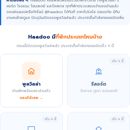
คำตอบสั้น ๆ:
Haadoo คือแพลตฟอร์มรวมที่พักทั่วไทย ทั้งพูลวิลล่า รี
สอร์ต โรงแรม โฮมสเตย์ และโฮสเทล ทุกที่พักตรวจสอบเจ้าของบ้านแล้ว
จองผ่านแอปหรือทักไลน์ @haadoo ได้ทันที ราคาโปร่งใส ปลอดภัย มีทีม
งานคนไทยดูแล ปัจจุบันเปิดจองพูลวิลล่าแล้ว ประเภทอื่นกำลังทยอยเปิดเพิ่ม
Haadoo มี
ที่พักประเภทไหนบ้าง
ตอนนี้เปิดจองพูลวิลล่าแล้ว ประเภทอื่นกำลังทยอยเปิดเร็ว ๆ นี้
เร็ว ๆ นี้
พูลวิลล่า
รีสอร์ต
บ้านพักพร้อมสระส่วนตัว
ริมทะเล ภูเขา ธรรมชาติ
จองได้เลย →
เร็ว ๆ นี้
เร็ว ๆ นี้