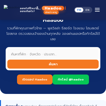
Skip
to
Haadoo
ก็...
อยากไปที่ไหน?
TH
EN
content
อยากทำอะไร?
ที่พักทั่วไทย จองง่าย ปลอดภัย กับ
อ่านว่า หาดู
Haadoo
รวมที่พักคุณภาพทั่วไทย — พูลวิลล่า รีสอร์ต โรงแรม โฮมสเตย์
โฮสเทล ตรวจสอบเจ้าของบ้านทุกหลัง จองผ่านแอปหรือทักไลน์ได้
เลย
ค้นหา
เปิดแอป Haadoo
ทักไลน์ @haadoo