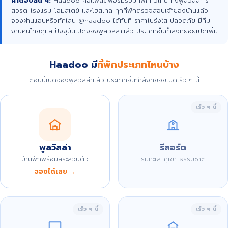
คำตอบสั้น ๆ:
Haadoo คือแพลตฟอร์มรวมที่พักทั่วไทย ทั้งพูลวิลล่า รี
สอร์ต โรงแรม โฮมสเตย์ และโฮสเทล ทุกที่พักตรวจสอบเจ้าของบ้านแล้ว
จองผ่านแอปหรือทักไลน์ @haadoo ได้ทันที ราคาโปร่งใส ปลอดภัย มีทีม
งานคนไทยดูแล ปัจจุบันเปิดจองพูลวิลล่าแล้ว ประเภทอื่นกำลังทยอยเปิดเพิ่ม
Haadoo มี
ที่พักประเภทไหนบ้าง
ตอนนี้เปิดจองพูลวิลล่าแล้ว ประเภทอื่นกำลังทยอยเปิดเร็ว ๆ นี้
เร็ว ๆ นี้
พูลวิลล่า
รีสอร์ต
บ้านพักพร้อมสระส่วนตัว
ริมทะเล ภูเขา ธรรมชาติ
จองได้เลย →
เร็ว ๆ นี้
เร็ว ๆ นี้