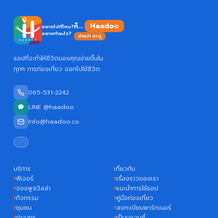
H
ก็...
อยากไปที่ไหน?
อยากทำอะไร?
อ่านว่า หาดู
แอปที่จะทำให้ชีวิตของคุณง่ายขึ้นใน
ทุกๆ การท่องเที่ยว ออกไปใช้ชีวิต
065-531-2242
LINE @haadoo
Info@haadoo.co
บริการ
เกี่ยวกับ
ฟีเจอร์
เรื่องราวของเรา
จองพูลวิลล่า
แนะนำการใช้แอป
กิจกรรม
คู่มือท่องเที่ยว
ชุมชน
ลงทะเบียนพาร์ทเนอร์
ข่าวสาร
เป็นเอเจนซี่