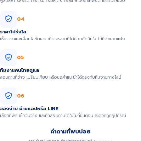
พูลวิลล่า รีสอร์ต โรงแรม โฮมสเตย์ โฮสเทล เลือกให้พอดีกับทริปและงบ
04
ราคาโปร่งใส
เห็นราคาและเงื่อนไขชัดเจน เทียบหลายที่ได้ก่อนตัดสินใจ ไม่มีค่าแอบแฝง
05
ทีมงานคนไทยดูแล
สอบถามที่ว่าง เปรียบเทียบ หรือขอคำแนะนำได้ตรงกับทีมงานทางไลน์
06
จองง่าย ผ่านแอปหรือ LINE
เลือกที่พัก เช็กวันว่าง และทักสอบถามได้ในไม่กี่ขั้นตอน สะดวกทุกอุปกรณ์
คำถามที่พบบ่อย