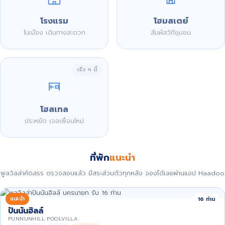
โรงแรม
โฮมสเตย์
ในเมือง เดินทางสะดวก
สัมผัสวิถีชุมชน
เร็ว ๆ นี้
โฮสเทล
ประหยัด เจอเพื่อนใหม่
ที่พัก
แนะนำ
พูลวิลล่าคัดสรร ตรวจสอบแล้ว มีสระส่วนตัวทุกหลัง จองได้เลยผ่านแอป Haadoo
แนะนำ
16 ท่าน
ปันนันฮิลล์
PUNNUNHILL POOLVILLA