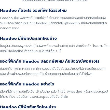
รวมคำถามยอดฮิตเรื่องการจองที่พักกับ Haadoo
Haadoo คืออะไร จองที่พักได้จริงไหม
Haadoo คือแพลตฟอร์มรวมที่พักทั่วไทยที่ตรวจสอบเจ้าของบ้านทุกหลังก่อนลง
ระบบ จองได้จริงผ่านแอป Haadoo หรือทักไลน์ @haadoo มีทีมงานคนไทยดูแล
ตลอดการจอง
Haadoo มีที่พักประเภทไหนบ้าง
ปัจจุบันเปิดจองพูลวิลล่า (บ้านพักพร้อมสระส่วนตัว) แล้ว ส่วนรีสอร์ต โรงแรม โฮม
สเตย์ และโฮสเทล กำลังทยอยเปิดเพิ่มเร็ว ๆ นี้
จองที่พักกับ Haadoo ปลอดภัยไหม กันมิจฉาชีพอย่างไร
ปลอดภัย เพราะ Haadoo คัดกรองและยืนยันตัวตนเจ้าของที่พักก่อนขึ้นระบบทุก
หลัง ชำระผ่านระบบที่ตรวจสอบได้ ช่วยลดความเสี่ยงโอนแล้วไม่ได้ที่พัก
จองที่พักกับ Haadoo อย่างไร
เลือกที่พักจากแอปหรือเว็บ เช็กวันว่าง แล้วทักไลน์ @haadoo หรือกดจองในแอป
ได้เลย ทีมงานยืนยันการจองและดูแลจนถึงวันเข้าพัก
Haadoo มีที่พักจังหวัดไหนบ้าง