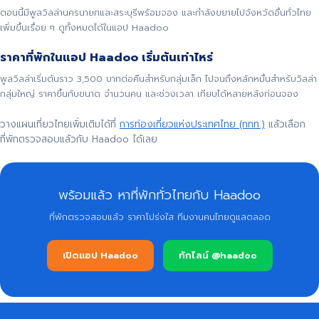
ตอนนี้มีพูลวิลล่านครนายกและสระบุรีพร้อมจอง และกำลังขยายไปจังหวัดอื่นทั่วไทย
เพิ่มขึ้นเรื่อย ๆ ดูทั้งหมดได้ในแอป Haadoo
ราคาที่พักในแอป Haadoo เริ่มต้นเท่าไหร่
พูลวิลล่าเริ่มต้นราว 3,500 บาทต่อคืนสำหรับกลุ่มเล็ก ไปจนถึงหลักหมื่นสำหรับวิลล่า
กลุ่มใหญ่ ราคาขึ้นกับขนาด จำนวนคน และช่วงเวลา เทียบได้หลายหลังก่อนจอง
วางแผนเที่ยวไทยเพิ่มเติมได้ที่
การท่องเที่ยวแห่งประเทศไทย (ททท.)
แล้วเลือก
ที่พักตรวจสอบแล้วกับ Haadoo ได้เลย
พร้อมแล้ว หาที่พักทั่วไทยกับ Haadoo
ที่พักตรวจสอบแล้ว ราคาโปร่งใส ทีมงานคนไทยดูแลตลอด
เปิดแอป Haadoo
ทักไลน์ @haadoo