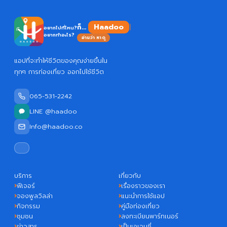
H
ก็...
อยากไปที่ไหน?
อยากทำอะไร?
อ่านว่า หาดู
แอปที่จะทำให้ชีวิตของคุณง่ายขึ้นใน
ทุกๆ การท่องเที่ยว ออกไปใช้ชีวิต
065-531-2242
LINE @haadoo
Info@haadoo.co
บริการ
เกี่ยวกับ
ฟีเจอร์
เรื่องราวของเรา
จองพูลวิลล่า
แนะนำการใช้แอป
กิจกรรม
คู่มือท่องเที่ยว
ชุมชน
ลงทะเบียนพาร์ทเนอร์
ข่าวสาร
เป็นเอเจนซี่