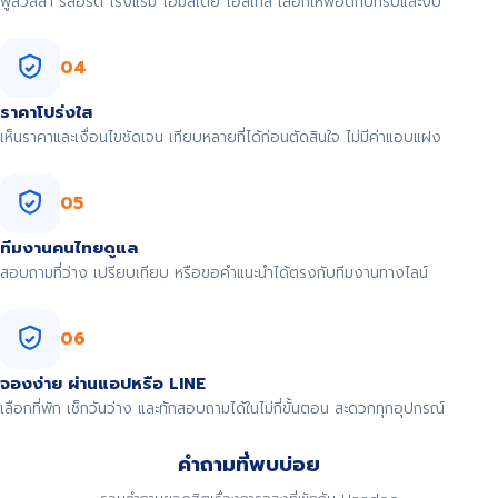
พูลวิลล่า รีสอร์ต โรงแรม โฮมสเตย์ โฮสเทล เลือกให้พอดีกับทริปและงบ
04
ราคาโปร่งใส
เห็นราคาและเงื่อนไขชัดเจน เทียบหลายที่ได้ก่อนตัดสินใจ ไม่มีค่าแอบแฝง
05
ทีมงานคนไทยดูแล
สอบถามที่ว่าง เปรียบเทียบ หรือขอคำแนะนำได้ตรงกับทีมงานทางไลน์
06
จองง่าย ผ่านแอปหรือ LINE
เลือกที่พัก เช็กวันว่าง และทักสอบถามได้ในไม่กี่ขั้นตอน สะดวกทุกอุปกรณ์
คำถามที่พบบ่อย