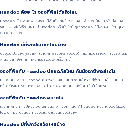
รวมคำถามยอดฮิตเรื่องการจองที่พักกับ Haadoo
Haadoo คืออะไร จองที่พักได้จริงไหม
Haadoo คือแพลตฟอร์มรวมที่พักทั่วไทยที่ตรวจสอบเจ้าของบ้านทุกหลังก่อนลง
ระบบ จองได้จริงผ่านแอป Haadoo หรือทักไลน์ @haadoo มีทีมงานคนไทยดูแล
ตลอดการจอง
Haadoo มีที่พักประเภทไหนบ้าง
ปัจจุบันเปิดจองพูลวิลล่า (บ้านพักพร้อมสระส่วนตัว) แล้ว ส่วนรีสอร์ต โรงแรม โฮม
สเตย์ และโฮสเทล กำลังทยอยเปิดเพิ่มเร็ว ๆ นี้
จองที่พักกับ Haadoo ปลอดภัยไหม กันมิจฉาชีพอย่างไร
ปลอดภัย เพราะ Haadoo คัดกรองและยืนยันตัวตนเจ้าของที่พักก่อนขึ้นระบบทุก
หลัง ชำระผ่านระบบที่ตรวจสอบได้ ช่วยลดความเสี่ยงโอนแล้วไม่ได้ที่พัก
จองที่พักกับ Haadoo อย่างไร
เลือกที่พักจากแอปหรือเว็บ เช็กวันว่าง แล้วทักไลน์ @haadoo หรือกดจองในแอป
ได้เลย ทีมงานยืนยันการจองและดูแลจนถึงวันเข้าพัก
Haadoo มีที่พักจังหวัดไหนบ้าง