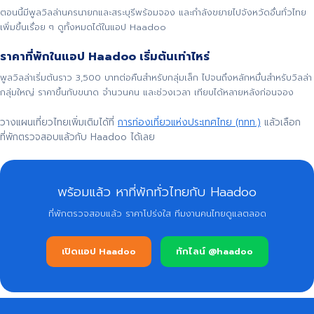
ตอนนี้มีพูลวิลล่านครนายกและสระบุรีพร้อมจอง และกำลังขยายไปจังหวัดอื่นทั่วไทย
เพิ่มขึ้นเรื่อย ๆ ดูทั้งหมดได้ในแอป Haadoo
ราคาที่พักในแอป Haadoo เริ่มต้นเท่าไหร่
พูลวิลล่าเริ่มต้นราว 3,500 บาทต่อคืนสำหรับกลุ่มเล็ก ไปจนถึงหลักหมื่นสำหรับวิลล่า
กลุ่มใหญ่ ราคาขึ้นกับขนาด จำนวนคน และช่วงเวลา เทียบได้หลายหลังก่อนจอง
วางแผนเที่ยวไทยเพิ่มเติมได้ที่
การท่องเที่ยวแห่งประเทศไทย (ททท.)
แล้วเลือก
ที่พักตรวจสอบแล้วกับ Haadoo ได้เลย
พร้อมแล้ว หาที่พักทั่วไทยกับ Haadoo
ที่พักตรวจสอบแล้ว ราคาโปร่งใส ทีมงานคนไทยดูแลตลอด
เปิดแอป Haadoo
ทักไลน์ @haadoo