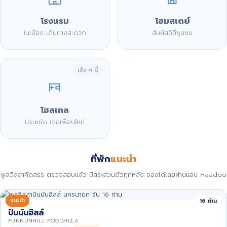
โรงแรม
โฮมสเตย์
ในเมือง เดินทางสะดวก
สัมผัสวิถีชุมชน
เร็ว ๆ นี้
โฮสเทล
ประหยัด เจอเพื่อนใหม่
ที่พัก
แนะนำ
พูลวิลล่าคัดสรร ตรวจสอบแล้ว มีสระส่วนตัวทุกหลัง จองได้เลยผ่านแอป Haadoo
แนะนำ
16 ท่าน
ปันนันฮิลล์
PUNNUNHILL POOLVILLA