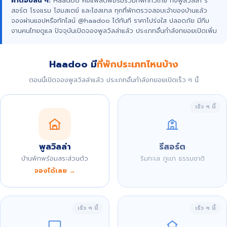
คำตอบสั้น ๆ:
Haadoo คือแพลตฟอร์มรวมที่พักทั่วไทย ทั้งพูลวิลล่า รี
สอร์ต โรงแรม โฮมสเตย์ และโฮสเทล ทุกที่พักตรวจสอบเจ้าของบ้านแล้ว
จองผ่านแอปหรือทักไลน์ @haadoo ได้ทันที ราคาโปร่งใส ปลอดภัย มีทีม
งานคนไทยดูแล ปัจจุบันเปิดจองพูลวิลล่าแล้ว ประเภทอื่นกำลังทยอยเปิดเพิ่ม
Haadoo มี
ที่พักประเภทไหนบ้าง
ตอนนี้เปิดจองพูลวิลล่าแล้ว ประเภทอื่นกำลังทยอยเปิดเร็ว ๆ นี้
เร็ว ๆ นี้
พูลวิลล่า
รีสอร์ต
บ้านพักพร้อมสระส่วนตัว
ริมทะเล ภูเขา ธรรมชาติ
จองได้เลย →
เร็ว ๆ นี้
เร็ว ๆ นี้