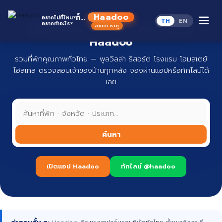
Skip
to
Haadoo
ก็...
อยากไปที่ไหน?
TH
EN
content
อยากทำอะไร?
ที่พักทั่วไทย จองง่าย ปลอดภัย กับ
อ่านว่า หาดู
Haadoo
รวมที่พักคุณภาพทั่วไทย — พูลวิลล่า รีสอร์ต โรงแรม โฮมสเตย์
โฮสเทล ตรวจสอบเจ้าของบ้านทุกหลัง จองผ่านแอปหรือทักไลน์ได้
เลย
ค้นหา
เปิดแอป Haadoo
ทักไลน์ @haadoo