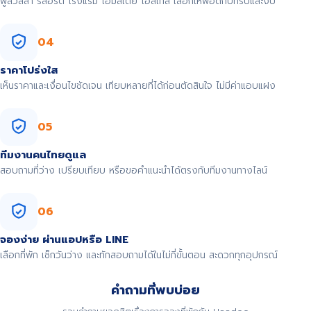
พูลวิลล่า รีสอร์ต โรงแรม โฮมสเตย์ โฮสเทล เลือกให้พอดีกับทริปและงบ
04
ราคาโปร่งใส
เห็นราคาและเงื่อนไขชัดเจน เทียบหลายที่ได้ก่อนตัดสินใจ ไม่มีค่าแอบแฝง
05
ทีมงานคนไทยดูแล
สอบถามที่ว่าง เปรียบเทียบ หรือขอคำแนะนำได้ตรงกับทีมงานทางไลน์
06
จองง่าย ผ่านแอปหรือ LINE
เลือกที่พัก เช็กวันว่าง และทักสอบถามได้ในไม่กี่ขั้นตอน สะดวกทุกอุปกรณ์
คำถามที่พบบ่อย