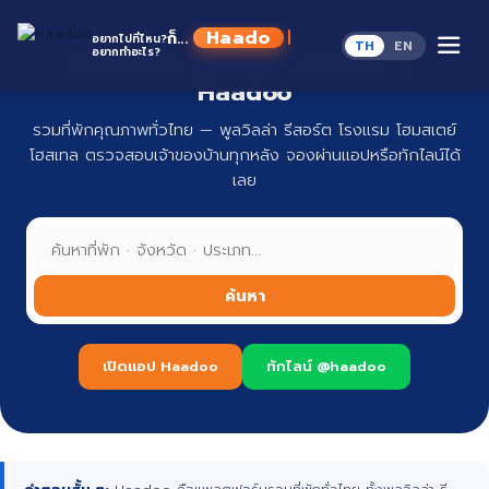
Skip
to
Haadoo
ก็...
อยากไปที่ไหน?
TH
EN
content
อยากทำอะไร?
ที่พักทั่วไทย จองง่าย ปลอดภัย กับ
อ่านว่า หาดู
Haadoo
รวมที่พักคุณภาพทั่วไทย — พูลวิลล่า รีสอร์ต โรงแรม โฮมสเตย์
โฮสเทล ตรวจสอบเจ้าของบ้านทุกหลัง จองผ่านแอปหรือทักไลน์ได้
เลย
ค้นหา
เปิดแอป Haadoo
ทักไลน์ @haadoo