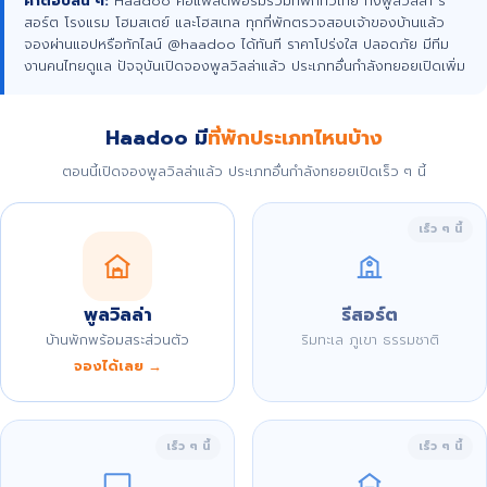
คำตอบสั้น ๆ:
Haadoo คือแพลตฟอร์มรวมที่พักทั่วไทย ทั้งพูลวิลล่า รี
สอร์ต โรงแรม โฮมสเตย์ และโฮสเทล ทุกที่พักตรวจสอบเจ้าของบ้านแล้ว
จองผ่านแอปหรือทักไลน์ @haadoo ได้ทันที ราคาโปร่งใส ปลอดภัย มีทีม
งานคนไทยดูแล ปัจจุบันเปิดจองพูลวิลล่าแล้ว ประเภทอื่นกำลังทยอยเปิดเพิ่ม
Haadoo มี
ที่พักประเภทไหนบ้าง
ตอนนี้เปิดจองพูลวิลล่าแล้ว ประเภทอื่นกำลังทยอยเปิดเร็ว ๆ นี้
เร็ว ๆ นี้
พูลวิลล่า
รีสอร์ต
บ้านพักพร้อมสระส่วนตัว
ริมทะเล ภูเขา ธรรมชาติ
จองได้เลย →
เร็ว ๆ นี้
เร็ว ๆ นี้