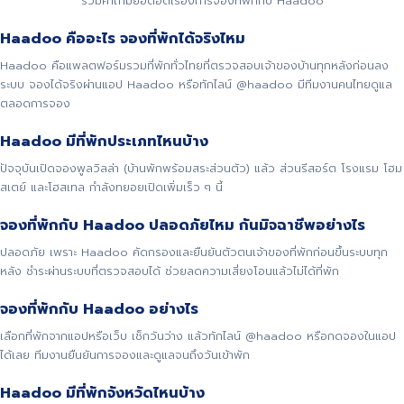
รวมคำถามยอดฮิตเรื่องการจองที่พักกับ Haadoo
Haadoo คืออะไร จองที่พักได้จริงไหม
Haadoo คือแพลตฟอร์มรวมที่พักทั่วไทยที่ตรวจสอบเจ้าของบ้านทุกหลังก่อนลง
ระบบ จองได้จริงผ่านแอป Haadoo หรือทักไลน์ @haadoo มีทีมงานคนไทยดูแล
ตลอดการจอง
Haadoo มีที่พักประเภทไหนบ้าง
ปัจจุบันเปิดจองพูลวิลล่า (บ้านพักพร้อมสระส่วนตัว) แล้ว ส่วนรีสอร์ต โรงแรม โฮม
สเตย์ และโฮสเทล กำลังทยอยเปิดเพิ่มเร็ว ๆ นี้
จองที่พักกับ Haadoo ปลอดภัยไหม กันมิจฉาชีพอย่างไร
ปลอดภัย เพราะ Haadoo คัดกรองและยืนยันตัวตนเจ้าของที่พักก่อนขึ้นระบบทุก
หลัง ชำระผ่านระบบที่ตรวจสอบได้ ช่วยลดความเสี่ยงโอนแล้วไม่ได้ที่พัก
จองที่พักกับ Haadoo อย่างไร
เลือกที่พักจากแอปหรือเว็บ เช็กวันว่าง แล้วทักไลน์ @haadoo หรือกดจองในแอป
ได้เลย ทีมงานยืนยันการจองและดูแลจนถึงวันเข้าพัก
Haadoo มีที่พักจังหวัดไหนบ้าง