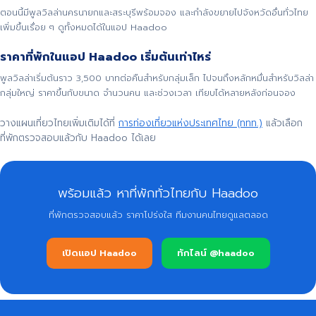
ตอนนี้มีพูลวิลล่านครนายกและสระบุรีพร้อมจอง และกำลังขยายไปจังหวัดอื่นทั่วไทย
เพิ่มขึ้นเรื่อย ๆ ดูทั้งหมดได้ในแอป Haadoo
ราคาที่พักในแอป Haadoo เริ่มต้นเท่าไหร่
พูลวิลล่าเริ่มต้นราว 3,500 บาทต่อคืนสำหรับกลุ่มเล็ก ไปจนถึงหลักหมื่นสำหรับวิลล่า
กลุ่มใหญ่ ราคาขึ้นกับขนาด จำนวนคน และช่วงเวลา เทียบได้หลายหลังก่อนจอง
วางแผนเที่ยวไทยเพิ่มเติมได้ที่
การท่องเที่ยวแห่งประเทศไทย (ททท.)
แล้วเลือก
ที่พักตรวจสอบแล้วกับ Haadoo ได้เลย
พร้อมแล้ว หาที่พักทั่วไทยกับ Haadoo
ที่พักตรวจสอบแล้ว ราคาโปร่งใส ทีมงานคนไทยดูแลตลอด
เปิดแอป Haadoo
ทักไลน์ @haadoo