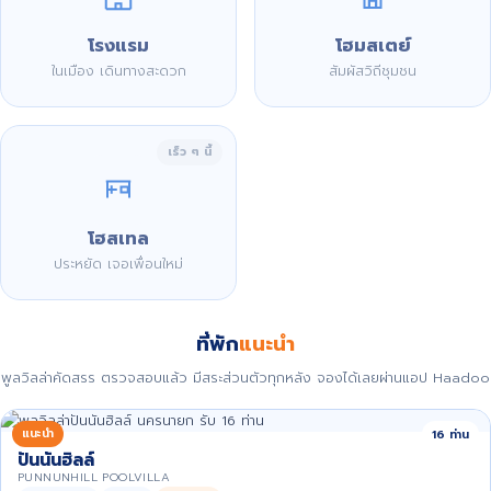
โรงแรม
โฮมสเตย์
ในเมือง เดินทางสะดวก
สัมผัสวิถีชุมชน
เร็ว ๆ นี้
โฮสเทล
ประหยัด เจอเพื่อนใหม่
ที่พัก
แนะนำ
พูลวิลล่าคัดสรร ตรวจสอบแล้ว มีสระส่วนตัวทุกหลัง จองได้เลยผ่านแอป Haadoo
แนะนำ
16 ท่าน
ปันนันฮิลล์
PUNNUNHILL POOLVILLA