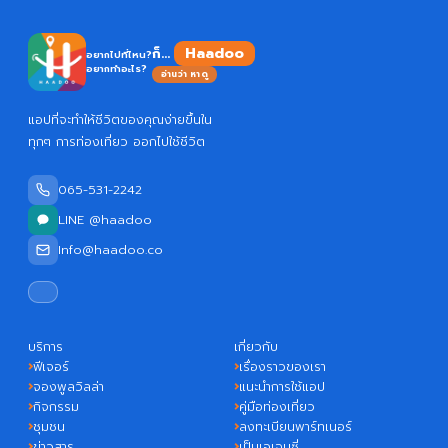
Haadoo
ก็...
อยากไปที่ไหน?
อยากทำอะไร?
อ่านว่า หาดู
แอปที่จะทำให้ชีวิตของคุณง่ายขึ้นใน
ทุกๆ การท่องเที่ยว ออกไปใช้ชีวิต
065-531-2242
LINE @haadoo
Info@haadoo.co
บริการ
เกี่ยวกับ
ฟีเจอร์
เรื่องราวของเรา
จองพูลวิลล่า
แนะนำการใช้แอป
กิจกรรม
คู่มือท่องเที่ยว
ชุมชน
ลงทะเบียนพาร์ทเนอร์
ข่าวสาร
เป็นเอเจนซี่