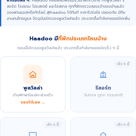
คำตอบสั้น ๆ:
Haadoo คือแพลตฟอร์มรวมที่พักทั่วไทย ทั้งพูลวิลล่า รี
สอร์ต โรงแรม โฮมสเตย์ และโฮสเทล ทุกที่พักตรวจสอบเจ้าของบ้านแล้ว
จองผ่านแอปหรือทักไลน์ @haadoo ได้ทันที ราคาโปร่งใส ปลอดภัย มีทีม
งานคนไทยดูแล ปัจจุบันเปิดจองพูลวิลล่าแล้ว ประเภทอื่นกำลังทยอยเปิดเพิ่ม
Haadoo มี
ที่พักประเภทไหนบ้าง
ตอนนี้เปิดจองพูลวิลล่าแล้ว ประเภทอื่นกำลังทยอยเปิดเร็ว ๆ นี้
เร็ว ๆ นี้
พูลวิลล่า
รีสอร์ต
บ้านพักพร้อมสระส่วนตัว
ริมทะเล ภูเขา ธรรมชาติ
จองได้เลย →
เร็ว ๆ นี้
เร็ว ๆ นี้