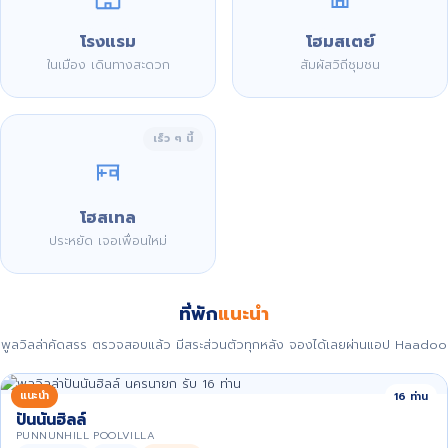
โรงแรม
โฮมสเตย์
ในเมือง เดินทางสะดวก
สัมผัสวิถีชุมชน
เร็ว ๆ นี้
โฮสเทล
ประหยัด เจอเพื่อนใหม่
ที่พัก
แนะนำ
พูลวิลล่าคัดสรร ตรวจสอบแล้ว มีสระส่วนตัวทุกหลัง จองได้เลยผ่านแอป Haadoo
แนะนำ
16 ท่าน
ปันนันฮิลล์
PUNNUNHILL POOLVILLA