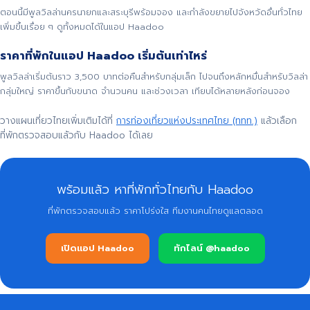
ตอนนี้มีพูลวิลล่านครนายกและสระบุรีพร้อมจอง และกำลังขยายไปจังหวัดอื่นทั่วไทย
เพิ่มขึ้นเรื่อย ๆ ดูทั้งหมดได้ในแอป Haadoo
ราคาที่พักในแอป Haadoo เริ่มต้นเท่าไหร่
พูลวิลล่าเริ่มต้นราว 3,500 บาทต่อคืนสำหรับกลุ่มเล็ก ไปจนถึงหลักหมื่นสำหรับวิลล่า
กลุ่มใหญ่ ราคาขึ้นกับขนาด จำนวนคน และช่วงเวลา เทียบได้หลายหลังก่อนจอง
วางแผนเที่ยวไทยเพิ่มเติมได้ที่
การท่องเที่ยวแห่งประเทศไทย (ททท.)
แล้วเลือก
ที่พักตรวจสอบแล้วกับ Haadoo ได้เลย
พร้อมแล้ว หาที่พักทั่วไทยกับ Haadoo
ที่พักตรวจสอบแล้ว ราคาโปร่งใส ทีมงานคนไทยดูแลตลอด
เปิดแอป Haadoo
ทักไลน์ @haadoo