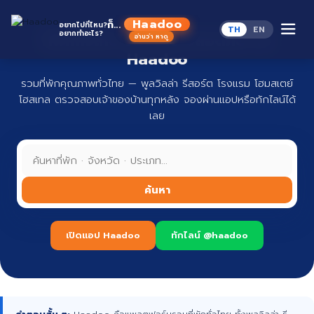
Skip
to
Haadoo
ก็...
อยากไปที่ไหน?
TH
EN
content
อยากทำอะไร?
ที่พักทั่วไทย จองง่าย ปลอดภัย กับ
อ่านว่า หาดู
Haadoo
รวมที่พักคุณภาพทั่วไทย — พูลวิลล่า รีสอร์ต โรงแรม โฮมสเตย์
โฮสเทล ตรวจสอบเจ้าของบ้านทุกหลัง จองผ่านแอปหรือทักไลน์ได้
เลย
ค้นหา
เปิดแอป Haadoo
ทักไลน์ @haadoo