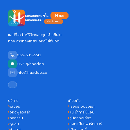
ก็...
อยากไปที่ไหน?
อยากทำอะไร?
อ่านว่า หาดู
แอปที่จะทำให้ชีวิตของคุณง่ายขึ้นใน
ทุกๆ การท่องเที่ยว ออกไปใช้ชีวิต
065-531-2242
LINE @haadoo
Info@haadoo.co
บริการ
เกี่ยวกับ
ฟีเจอร์
เรื่องราวของเรา
จองพูลวิลล่า
แนะนำการใช้แอป
กิจกรรม
คู่มือท่องเที่ยว
ชุมชน
ลงทะเบียนพาร์ทเนอร์
ข่าวสาร
เป็นเอเจนซี่