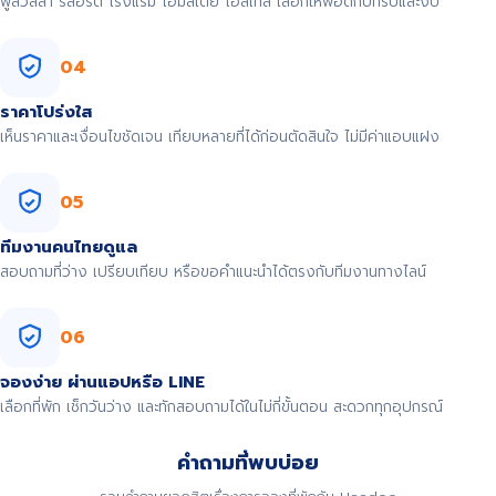
พูลวิลล่า รีสอร์ต โรงแรม โฮมสเตย์ โฮสเทล เลือกให้พอดีกับทริปและงบ
04
ราคาโปร่งใส
เห็นราคาและเงื่อนไขชัดเจน เทียบหลายที่ได้ก่อนตัดสินใจ ไม่มีค่าแอบแฝง
05
ทีมงานคนไทยดูแล
สอบถามที่ว่าง เปรียบเทียบ หรือขอคำแนะนำได้ตรงกับทีมงานทางไลน์
06
จองง่าย ผ่านแอปหรือ LINE
เลือกที่พัก เช็กวันว่าง และทักสอบถามได้ในไม่กี่ขั้นตอน สะดวกทุกอุปกรณ์
คำถามที่พบบ่อย