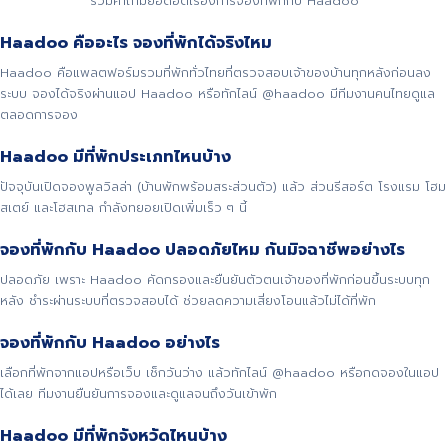
รวมคำถามยอดฮิตเรื่องการจองที่พักกับ Haadoo
Haadoo คืออะไร จองที่พักได้จริงไหม
Haadoo คือแพลตฟอร์มรวมที่พักทั่วไทยที่ตรวจสอบเจ้าของบ้านทุกหลังก่อนลง
ระบบ จองได้จริงผ่านแอป Haadoo หรือทักไลน์ @haadoo มีทีมงานคนไทยดูแล
ตลอดการจอง
Haadoo มีที่พักประเภทไหนบ้าง
ปัจจุบันเปิดจองพูลวิลล่า (บ้านพักพร้อมสระส่วนตัว) แล้ว ส่วนรีสอร์ต โรงแรม โฮม
สเตย์ และโฮสเทล กำลังทยอยเปิดเพิ่มเร็ว ๆ นี้
จองที่พักกับ Haadoo ปลอดภัยไหม กันมิจฉาชีพอย่างไร
ปลอดภัย เพราะ Haadoo คัดกรองและยืนยันตัวตนเจ้าของที่พักก่อนขึ้นระบบทุก
หลัง ชำระผ่านระบบที่ตรวจสอบได้ ช่วยลดความเสี่ยงโอนแล้วไม่ได้ที่พัก
จองที่พักกับ Haadoo อย่างไร
เลือกที่พักจากแอปหรือเว็บ เช็กวันว่าง แล้วทักไลน์ @haadoo หรือกดจองในแอป
ได้เลย ทีมงานยืนยันการจองและดูแลจนถึงวันเข้าพัก
Haadoo มีที่พักจังหวัดไหนบ้าง