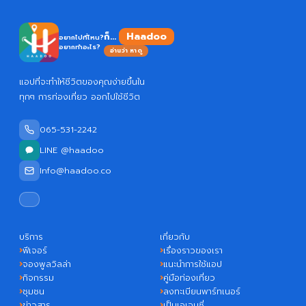
Haadoo
ก็...
อยากไปที่ไหน?
อยากทำอะไร?
อ่านว่า หาดู
แอปที่จะทำให้ชีวิตของคุณง่ายขึ้นใน
ทุกๆ การท่องเที่ยว ออกไปใช้ชีวิต
065-531-2242
LINE @haadoo
Info@haadoo.co
บริการ
เกี่ยวกับ
ฟีเจอร์
เรื่องราวของเรา
จองพูลวิลล่า
แนะนำการใช้แอป
กิจกรรม
คู่มือท่องเที่ยว
ชุมชน
ลงทะเบียนพาร์ทเนอร์
ข่าวสาร
เป็นเอเจนซี่