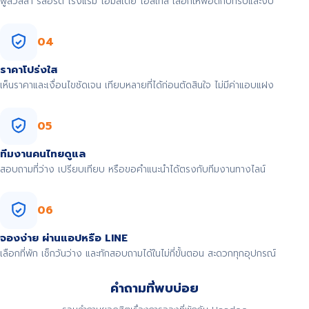
พูลวิลล่า รีสอร์ต โรงแรม โฮมสเตย์ โฮสเทล เลือกให้พอดีกับทริปและงบ
04
ราคาโปร่งใส
เห็นราคาและเงื่อนไขชัดเจน เทียบหลายที่ได้ก่อนตัดสินใจ ไม่มีค่าแอบแฝง
05
ทีมงานคนไทยดูแล
สอบถามที่ว่าง เปรียบเทียบ หรือขอคำแนะนำได้ตรงกับทีมงานทางไลน์
06
จองง่าย ผ่านแอปหรือ LINE
เลือกที่พัก เช็กวันว่าง และทักสอบถามได้ในไม่กี่ขั้นตอน สะดวกทุกอุปกรณ์
คำถามที่พบบ่อย