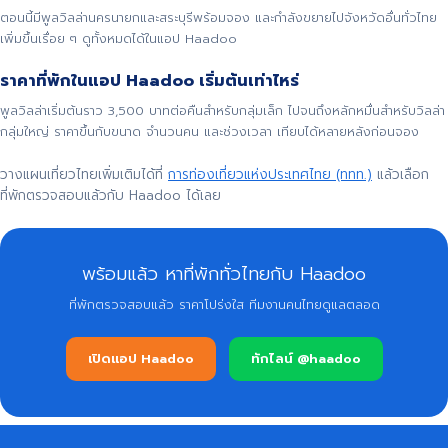
ตอนนี้มีพูลวิลล่านครนายกและสระบุรีพร้อมจอง และกำลังขยายไปจังหวัดอื่นทั่วไทย
เพิ่มขึ้นเรื่อย ๆ ดูทั้งหมดได้ในแอป Haadoo
ราคาที่พักในแอป Haadoo เริ่มต้นเท่าไหร่
พูลวิลล่าเริ่มต้นราว 3,500 บาทต่อคืนสำหรับกลุ่มเล็ก ไปจนถึงหลักหมื่นสำหรับวิลล่า
กลุ่มใหญ่ ราคาขึ้นกับขนาด จำนวนคน และช่วงเวลา เทียบได้หลายหลังก่อนจอง
วางแผนเที่ยวไทยเพิ่มเติมได้ที่
การท่องเที่ยวแห่งประเทศไทย (ททท.)
แล้วเลือก
ที่พักตรวจสอบแล้วกับ Haadoo ได้เลย
พร้อมแล้ว หาที่พักทั่วไทยกับ Haadoo
ที่พักตรวจสอบแล้ว ราคาโปร่งใส ทีมงานคนไทยดูแลตลอด
เปิดแอป Haadoo
ทักไลน์ @haadoo