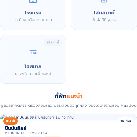
โรงแรม
โฮมสเตย์
ในเมือง เดินทางสะดวก
สัมผัสวิถีชุมชน
เร็ว ๆ นี้
โฮสเทล
ประหยัด เจอเพื่อนใหม่
ที่พัก
แนะนำ
พูลวิลล่าคัดสรร ตรวจสอบแล้ว มีสระส่วนตัวทุกหลัง จองได้เลยผ่านแอป Haadoo
แนะนำ
16 ท่าน
ปันนันฮิลล์
PUNNUNHILL POOLVILLA