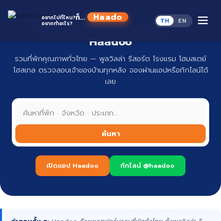
Skip
to
Haadoo
ก็...
อยากไปที่ไหน?
TH
EN
content
อยากทำอะไร?
ที่พักทั่วไทย จองง่าย ปลอดภัย กับ
อ่านว่า หาดู
Haadoo
รวมที่พักคุณภาพทั่วไทย — พูลวิลล่า รีสอร์ต โรงแรม โฮมสเตย์
โฮสเทล ตรวจสอบเจ้าของบ้านทุกหลัง จองผ่านแอปหรือทักไลน์ได้
เลย
ค้นหา
เปิดแอป Haadoo
ทักไลน์ @haadoo