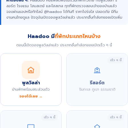
คำตอบสั้น ๆ:
Haadoo คือแพลตฟอร์มรวมที่พักทั่วไทย ทั้งพูลวิลล่า รี
สอร์ต โรงแรม โฮมสเตย์ และโฮสเทล ทุกที่พักตรวจสอบเจ้าของบ้านแล้ว
จองผ่านแอปหรือทักไลน์ @haadoo ได้ทันที ราคาโปร่งใส ปลอดภัย มีทีม
งานคนไทยดูแล ปัจจุบันเปิดจองพูลวิลล่าแล้ว ประเภทอื่นกำลังทยอยเปิดเพิ่ม
Haadoo มี
ที่พักประเภทไหนบ้าง
ตอนนี้เปิดจองพูลวิลล่าแล้ว ประเภทอื่นกำลังทยอยเปิดเร็ว ๆ นี้
เร็ว ๆ นี้
พูลวิลล่า
รีสอร์ต
บ้านพักพร้อมสระส่วนตัว
ริมทะเล ภูเขา ธรรมชาติ
จองได้เลย →
เร็ว ๆ นี้
เร็ว ๆ นี้