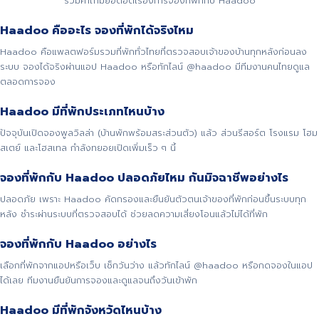
รวมคำถามยอดฮิตเรื่องการจองที่พักกับ Haadoo
Haadoo คืออะไร จองที่พักได้จริงไหม
Haadoo คือแพลตฟอร์มรวมที่พักทั่วไทยที่ตรวจสอบเจ้าของบ้านทุกหลังก่อนลง
ระบบ จองได้จริงผ่านแอป Haadoo หรือทักไลน์ @haadoo มีทีมงานคนไทยดูแล
ตลอดการจอง
Haadoo มีที่พักประเภทไหนบ้าง
ปัจจุบันเปิดจองพูลวิลล่า (บ้านพักพร้อมสระส่วนตัว) แล้ว ส่วนรีสอร์ต โรงแรม โฮม
สเตย์ และโฮสเทล กำลังทยอยเปิดเพิ่มเร็ว ๆ นี้
จองที่พักกับ Haadoo ปลอดภัยไหม กันมิจฉาชีพอย่างไร
ปลอดภัย เพราะ Haadoo คัดกรองและยืนยันตัวตนเจ้าของที่พักก่อนขึ้นระบบทุก
หลัง ชำระผ่านระบบที่ตรวจสอบได้ ช่วยลดความเสี่ยงโอนแล้วไม่ได้ที่พัก
จองที่พักกับ Haadoo อย่างไร
เลือกที่พักจากแอปหรือเว็บ เช็กวันว่าง แล้วทักไลน์ @haadoo หรือกดจองในแอป
ได้เลย ทีมงานยืนยันการจองและดูแลจนถึงวันเข้าพัก
Haadoo มีที่พักจังหวัดไหนบ้าง