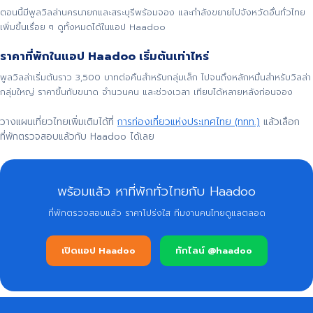
ตอนนี้มีพูลวิลล่านครนายกและสระบุรีพร้อมจอง และกำลังขยายไปจังหวัดอื่นทั่วไทย
เพิ่มขึ้นเรื่อย ๆ ดูทั้งหมดได้ในแอป Haadoo
ราคาที่พักในแอป Haadoo เริ่มต้นเท่าไหร่
พูลวิลล่าเริ่มต้นราว 3,500 บาทต่อคืนสำหรับกลุ่มเล็ก ไปจนถึงหลักหมื่นสำหรับวิลล่า
กลุ่มใหญ่ ราคาขึ้นกับขนาด จำนวนคน และช่วงเวลา เทียบได้หลายหลังก่อนจอง
วางแผนเที่ยวไทยเพิ่มเติมได้ที่
การท่องเที่ยวแห่งประเทศไทย (ททท.)
แล้วเลือก
ที่พักตรวจสอบแล้วกับ Haadoo ได้เลย
พร้อมแล้ว หาที่พักทั่วไทยกับ Haadoo
ที่พักตรวจสอบแล้ว ราคาโปร่งใส ทีมงานคนไทยดูแลตลอด
เปิดแอป Haadoo
ทักไลน์ @haadoo