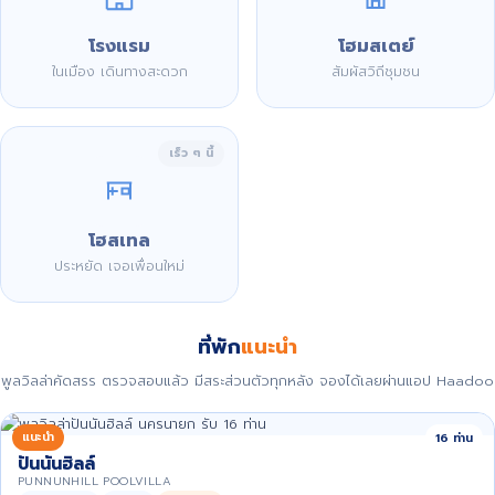
โรงแรม
โฮมสเตย์
ในเมือง เดินทางสะดวก
สัมผัสวิถีชุมชน
เร็ว ๆ นี้
โฮสเทล
ประหยัด เจอเพื่อนใหม่
ที่พัก
แนะนำ
พูลวิลล่าคัดสรร ตรวจสอบแล้ว มีสระส่วนตัวทุกหลัง จองได้เลยผ่านแอป Haadoo
แนะนำ
16 ท่าน
ปันนันฮิลล์
PUNNUNHILL POOLVILLA