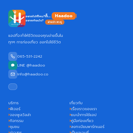
Haadoo
ก็...
อยากไปที่ไหน?
อยากทำอะไร?
อ่านว่า หาดู
แอปที่จะทำให้ชีวิตของคุณง่ายขึ้นใน
ทุกๆ การท่องเที่ยว ออกไปใช้ชีวิต
065-531-2242
LINE @haadoo
Info@haadoo.co
บริการ
เกี่ยวกับ
ฟีเจอร์
เรื่องราวของเรา
จองพูลวิลล่า
แนะนำการใช้แอป
กิจกรรม
คู่มือท่องเที่ยว
ชุมชน
ลงทะเบียนพาร์ทเนอร์
ข่าวสาร
เป็นเอเจนซี่