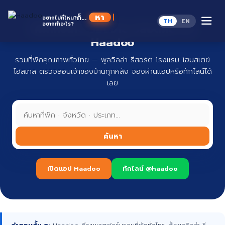
Skip
to
ก็...
อยากไปที่ไหน?
TH
EN
content
อยากทำอะไร?
ที่พักทั่วไทย จองง่าย ปลอดภัย กับ
Haadoo
รวมที่พักคุณภาพทั่วไทย — พูลวิลล่า รีสอร์ต โรงแรม โฮมสเตย์
โฮสเทล ตรวจสอบเจ้าของบ้านทุกหลัง จองผ่านแอปหรือทักไลน์ได้
เลย
ค้นหา
เปิดแอป Haadoo
ทักไลน์ @haadoo