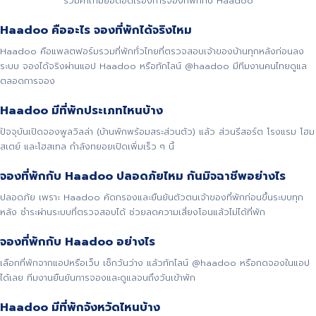
รวมคำถามยอดฮิตเรื่องการจองที่พักกับ Haadoo
Haadoo คืออะไร จองที่พักได้จริงไหม
Haadoo คือแพลตฟอร์มรวมที่พักทั่วไทยที่ตรวจสอบเจ้าของบ้านทุกหลังก่อนลง
ระบบ จองได้จริงผ่านแอป Haadoo หรือทักไลน์ @haadoo มีทีมงานคนไทยดูแล
ตลอดการจอง
Haadoo มีที่พักประเภทไหนบ้าง
ปัจจุบันเปิดจองพูลวิลล่า (บ้านพักพร้อมสระส่วนตัว) แล้ว ส่วนรีสอร์ต โรงแรม โฮม
สเตย์ และโฮสเทล กำลังทยอยเปิดเพิ่มเร็ว ๆ นี้
จองที่พักกับ Haadoo ปลอดภัยไหม กันมิจฉาชีพอย่างไร
ปลอดภัย เพราะ Haadoo คัดกรองและยืนยันตัวตนเจ้าของที่พักก่อนขึ้นระบบทุก
หลัง ชำระผ่านระบบที่ตรวจสอบได้ ช่วยลดความเสี่ยงโอนแล้วไม่ได้ที่พัก
จองที่พักกับ Haadoo อย่างไร
เลือกที่พักจากแอปหรือเว็บ เช็กวันว่าง แล้วทักไลน์ @haadoo หรือกดจองในแอป
ได้เลย ทีมงานยืนยันการจองและดูแลจนถึงวันเข้าพัก
Haadoo มีที่พักจังหวัดไหนบ้าง