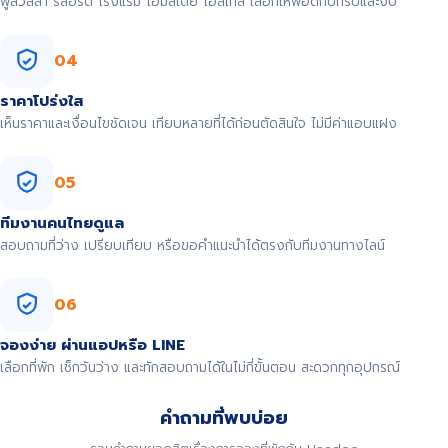
พูลวิลล่า รีสอร์ต โรงแรม โฮมสเตย์ โฮสเทล เลือกให้พอดีกับทริปและงบ
04
ราคาโปร่งใส
เห็นราคาและเงื่อนไขชัดเจน เทียบหลายที่ได้ก่อนตัดสินใจ ไม่มีค่าแอบแฝง
05
ทีมงานคนไทยดูแล
สอบถามที่ว่าง เปรียบเทียบ หรือขอคำแนะนำได้ตรงกับทีมงานทางไลน์
06
จองง่าย ผ่านแอปหรือ LINE
เลือกที่พัก เช็กวันว่าง และทักสอบถามได้ในไม่กี่ขั้นตอน สะดวกทุกอุปกรณ์
คำถามที่พบบ่อย