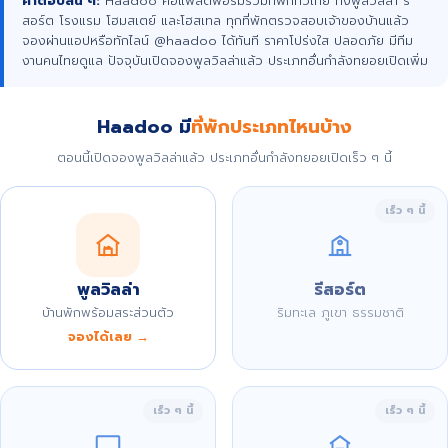
คำตอบสั้น ๆ:
Haadoo คือแพลตฟอร์มรวมที่พักทั่วไทย ทั้งพูลวิลล่า รี
สอร์ต โรงแรม โฮมสเตย์ และโฮสเทล ทุกที่พักตรวจสอบเจ้าของบ้านแล้ว
จองผ่านแอปหรือทักไลน์ @haadoo ได้ทันที ราคาโปร่งใส ปลอดภัย มีทีม
งานคนไทยดูแล ปัจจุบันเปิดจองพูลวิลล่าแล้ว ประเภทอื่นกำลังทยอยเปิดเพิ่ม
Haadoo มี
ที่พักประเภทไหนบ้าง
ตอนนี้เปิดจองพูลวิลล่าแล้ว ประเภทอื่นกำลังทยอยเปิดเร็ว ๆ นี้
เร็ว ๆ นี้
พูลวิลล่า
รีสอร์ต
บ้านพักพร้อมสระส่วนตัว
ริมทะเล ภูเขา ธรรมชาติ
จองได้เลย →
เร็ว ๆ นี้
เร็ว ๆ นี้