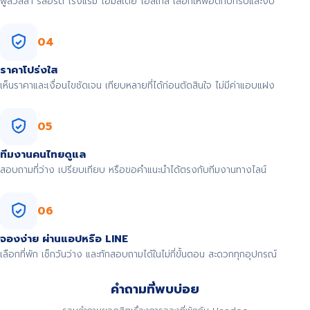
พูลวิลล่า รีสอร์ต โรงแรม โฮมสเตย์ โฮสเทล เลือกให้พอดีกับทริปและงบ
04
ราคาโปร่งใส
เห็นราคาและเงื่อนไขชัดเจน เทียบหลายที่ได้ก่อนตัดสินใจ ไม่มีค่าแอบแฝง
05
ทีมงานคนไทยดูแล
สอบถามที่ว่าง เปรียบเทียบ หรือขอคำแนะนำได้ตรงกับทีมงานทางไลน์
06
จองง่าย ผ่านแอปหรือ LINE
เลือกที่พัก เช็กวันว่าง และทักสอบถามได้ในไม่กี่ขั้นตอน สะดวกทุกอุปกรณ์
คำถามที่พบบ่อย