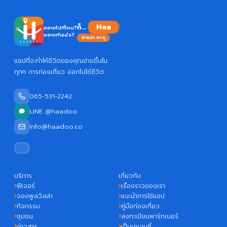
ก็...
อยากไปที่ไหน?
อยากทำอะไร?
อ่านว่า หาดู
แอปที่จะทำให้ชีวิตของคุณง่ายขึ้นใน
ทุกๆ การท่องเที่ยว ออกไปใช้ชีวิต
065-531-2242
LINE @haadoo
Info@haadoo.co
บริการ
เกี่ยวกับ
ฟีเจอร์
เรื่องราวของเรา
จองพูลวิลล่า
แนะนำการใช้แอป
กิจกรรม
คู่มือท่องเที่ยว
ชุมชน
ลงทะเบียนพาร์ทเนอร์
ข่าวสาร
เป็นเอเจนซี่