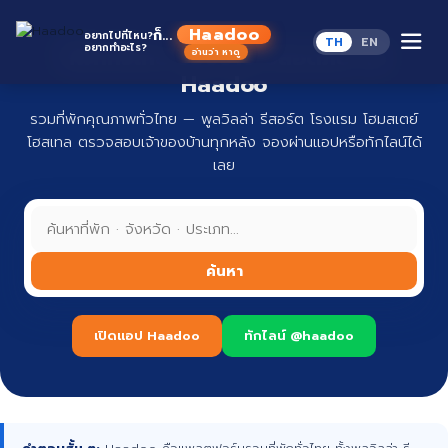
Skip
to
Haadoo
ก็...
อยากไปที่ไหน?
TH
EN
content
อยากทำอะไร?
ที่พักทั่วไทย จองง่าย ปลอดภัย กับ
อ่านว่า หาดู
Haadoo
รวมที่พักคุณภาพทั่วไทย — พูลวิลล่า รีสอร์ต โรงแรม โฮมสเตย์
โฮสเทล ตรวจสอบเจ้าของบ้านทุกหลัง จองผ่านแอปหรือทักไลน์ได้
เลย
ค้นหา
เปิดแอป Haadoo
ทักไลน์ @haadoo