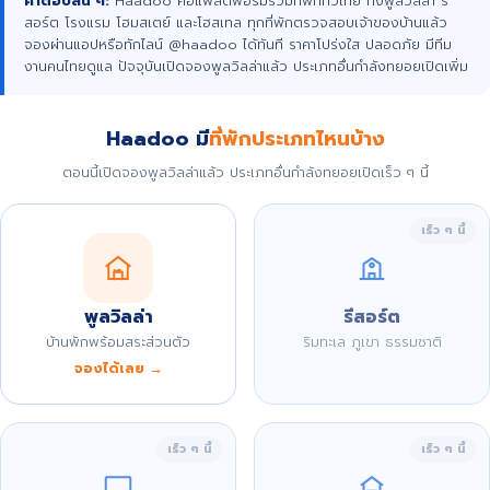
คำตอบสั้น ๆ:
Haadoo คือแพลตฟอร์มรวมที่พักทั่วไทย ทั้งพูลวิลล่า รี
สอร์ต โรงแรม โฮมสเตย์ และโฮสเทล ทุกที่พักตรวจสอบเจ้าของบ้านแล้ว
จองผ่านแอปหรือทักไลน์ @haadoo ได้ทันที ราคาโปร่งใส ปลอดภัย มีทีม
งานคนไทยดูแล ปัจจุบันเปิดจองพูลวิลล่าแล้ว ประเภทอื่นกำลังทยอยเปิดเพิ่ม
Haadoo มี
ที่พักประเภทไหนบ้าง
ตอนนี้เปิดจองพูลวิลล่าแล้ว ประเภทอื่นกำลังทยอยเปิดเร็ว ๆ นี้
เร็ว ๆ นี้
พูลวิลล่า
รีสอร์ต
บ้านพักพร้อมสระส่วนตัว
ริมทะเล ภูเขา ธรรมชาติ
จองได้เลย →
เร็ว ๆ นี้
เร็ว ๆ นี้