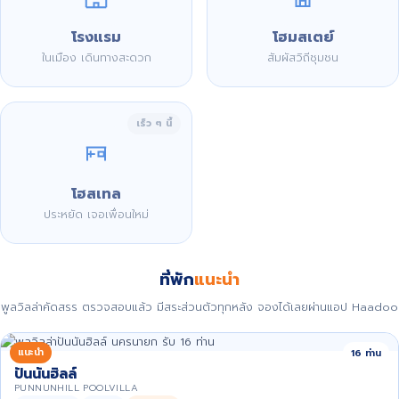
โรงแรม
โฮมสเตย์
ในเมือง เดินทางสะดวก
สัมผัสวิถีชุมชน
เร็ว ๆ นี้
โฮสเทล
ประหยัด เจอเพื่อนใหม่
ที่พัก
แนะนำ
พูลวิลล่าคัดสรร ตรวจสอบแล้ว มีสระส่วนตัวทุกหลัง จองได้เลยผ่านแอป Haadoo
แนะนำ
16 ท่าน
ปันนันฮิลล์
PUNNUNHILL POOLVILLA