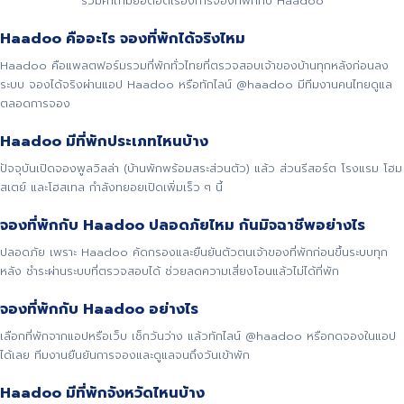
รวมคำถามยอดฮิตเรื่องการจองที่พักกับ Haadoo
Haadoo คืออะไร จองที่พักได้จริงไหม
Haadoo คือแพลตฟอร์มรวมที่พักทั่วไทยที่ตรวจสอบเจ้าของบ้านทุกหลังก่อนลง
ระบบ จองได้จริงผ่านแอป Haadoo หรือทักไลน์ @haadoo มีทีมงานคนไทยดูแล
ตลอดการจอง
Haadoo มีที่พักประเภทไหนบ้าง
ปัจจุบันเปิดจองพูลวิลล่า (บ้านพักพร้อมสระส่วนตัว) แล้ว ส่วนรีสอร์ต โรงแรม โฮม
สเตย์ และโฮสเทล กำลังทยอยเปิดเพิ่มเร็ว ๆ นี้
จองที่พักกับ Haadoo ปลอดภัยไหม กันมิจฉาชีพอย่างไร
ปลอดภัย เพราะ Haadoo คัดกรองและยืนยันตัวตนเจ้าของที่พักก่อนขึ้นระบบทุก
หลัง ชำระผ่านระบบที่ตรวจสอบได้ ช่วยลดความเสี่ยงโอนแล้วไม่ได้ที่พัก
จองที่พักกับ Haadoo อย่างไร
เลือกที่พักจากแอปหรือเว็บ เช็กวันว่าง แล้วทักไลน์ @haadoo หรือกดจองในแอป
ได้เลย ทีมงานยืนยันการจองและดูแลจนถึงวันเข้าพัก
Haadoo มีที่พักจังหวัดไหนบ้าง