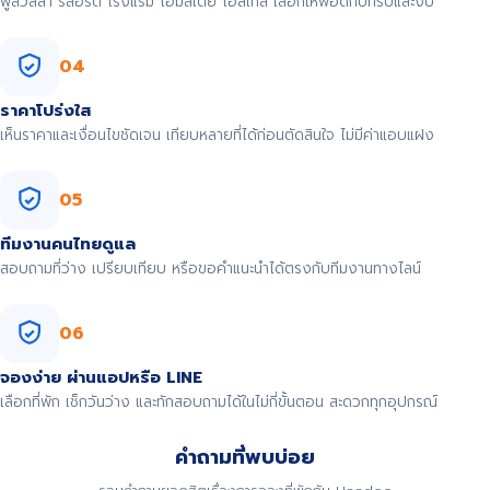
พูลวิลล่า รีสอร์ต โรงแรม โฮมสเตย์ โฮสเทล เลือกให้พอดีกับทริปและงบ
04
ราคาโปร่งใส
เห็นราคาและเงื่อนไขชัดเจน เทียบหลายที่ได้ก่อนตัดสินใจ ไม่มีค่าแอบแฝง
05
ทีมงานคนไทยดูแล
สอบถามที่ว่าง เปรียบเทียบ หรือขอคำแนะนำได้ตรงกับทีมงานทางไลน์
06
จองง่าย ผ่านแอปหรือ LINE
เลือกที่พัก เช็กวันว่าง และทักสอบถามได้ในไม่กี่ขั้นตอน สะดวกทุกอุปกรณ์
คำถามที่พบบ่อย