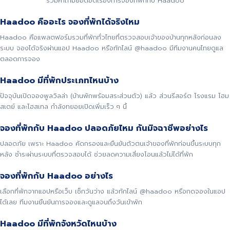
รวมคำถามยอดฮิตเรื่องการจองที่พักกับ Haadoo
Haadoo คืออะไร จองที่พักได้จริงไหม
Haadoo คือแพลตฟอร์มรวมที่พักทั่วไทยที่ตรวจสอบเจ้าของบ้านทุกหลังก่อนลง
ระบบ จองได้จริงผ่านแอป Haadoo หรือทักไลน์ @haadoo มีทีมงานคนไทยดูแล
ตลอดการจอง
Haadoo มีที่พักประเภทไหนบ้าง
ปัจจุบันเปิดจองพูลวิลล่า (บ้านพักพร้อมสระส่วนตัว) แล้ว ส่วนรีสอร์ต โรงแรม โฮม
สเตย์ และโฮสเทล กำลังทยอยเปิดเพิ่มเร็ว ๆ นี้
จองที่พักกับ Haadoo ปลอดภัยไหม กันมิจฉาชีพอย่างไร
ปลอดภัย เพราะ Haadoo คัดกรองและยืนยันตัวตนเจ้าของที่พักก่อนขึ้นระบบทุก
หลัง ชำระผ่านระบบที่ตรวจสอบได้ ช่วยลดความเสี่ยงโอนแล้วไม่ได้ที่พัก
จองที่พักกับ Haadoo อย่างไร
เลือกที่พักจากแอปหรือเว็บ เช็กวันว่าง แล้วทักไลน์ @haadoo หรือกดจองในแอป
ได้เลย ทีมงานยืนยันการจองและดูแลจนถึงวันเข้าพัก
Haadoo มีที่พักจังหวัดไหนบ้าง