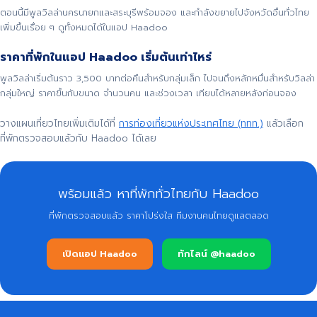
ตอนนี้มีพูลวิลล่านครนายกและสระบุรีพร้อมจอง และกำลังขยายไปจังหวัดอื่นทั่วไทย
เพิ่มขึ้นเรื่อย ๆ ดูทั้งหมดได้ในแอป Haadoo
ราคาที่พักในแอป Haadoo เริ่มต้นเท่าไหร่
พูลวิลล่าเริ่มต้นราว 3,500 บาทต่อคืนสำหรับกลุ่มเล็ก ไปจนถึงหลักหมื่นสำหรับวิลล่า
กลุ่มใหญ่ ราคาขึ้นกับขนาด จำนวนคน และช่วงเวลา เทียบได้หลายหลังก่อนจอง
วางแผนเที่ยวไทยเพิ่มเติมได้ที่
การท่องเที่ยวแห่งประเทศไทย (ททท.)
แล้วเลือก
ที่พักตรวจสอบแล้วกับ Haadoo ได้เลย
พร้อมแล้ว หาที่พักทั่วไทยกับ Haadoo
ที่พักตรวจสอบแล้ว ราคาโปร่งใส ทีมงานคนไทยดูแลตลอด
เปิดแอป Haadoo
ทักไลน์ @haadoo