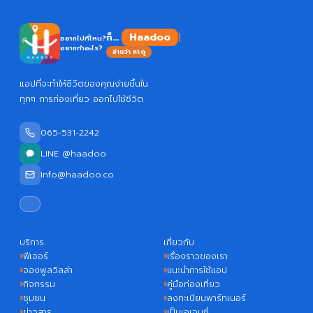
Haadoo
ก็...
อยากไปที่ไหน?
อยากทำอะไร?
อ่านว่า หาดู
แอปที่จะทำให้ชีวิตของคุณง่ายขึ้นใน
ทุกๆ การท่องเที่ยว ออกไปใช้ชีวิต
065-531-2242
LINE @haadoo
Info@haadoo.co
บริการ
เกี่ยวกับ
ฟีเจอร์
เรื่องราวของเรา
จองพูลวิลล่า
แนะนำการใช้แอป
กิจกรรม
คู่มือท่องเที่ยว
ชุมชน
ลงทะเบียนพาร์ทเนอร์
ข่าวสาร
เป็นเอเจนซี่