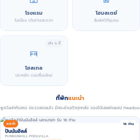
โรงแรม
โฮมสเตย์
ในเมือง เดินทางสะดวก
สัมผัสวิถีชุมชน
เร็ว ๆ นี้
โฮสเทล
ประหยัด เจอเพื่อนใหม่
ที่พัก
แนะนำ
พูลวิลล่าคัดสรร ตรวจสอบแล้ว มีสระส่วนตัวทุกหลัง จองได้เลยผ่านแอป Haadoo
แนะนำ
16 ท่าน
ปันนันฮิลล์
PUNNUNHILL POOLVILLA