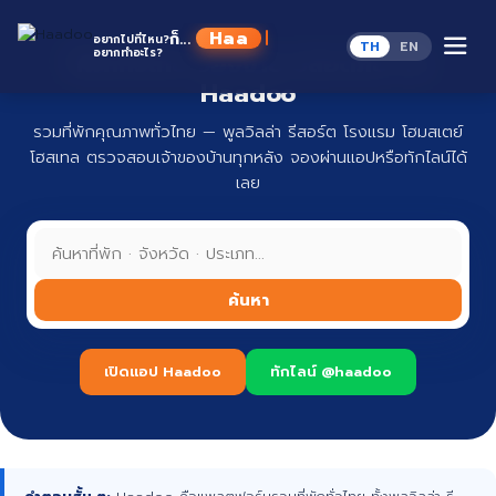
Skip
to
Haado
ก็...
อยากไปที่ไหน?
TH
EN
content
อยากทำอะไร?
ที่พักทั่วไทย จองง่าย ปลอดภัย กับ
Haadoo
รวมที่พักคุณภาพทั่วไทย — พูลวิลล่า รีสอร์ต โรงแรม โฮมสเตย์
โฮสเทล ตรวจสอบเจ้าของบ้านทุกหลัง จองผ่านแอปหรือทักไลน์ได้
เลย
ค้นหา
เปิดแอป Haadoo
ทักไลน์ @haadoo