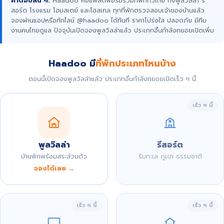
คำตอบสั้น ๆ:
Haadoo คือแพลตฟอร์มรวมที่พักทั่วไทย ทั้งพูลวิลล่า รี
สอร์ต โรงแรม โฮมสเตย์ และโฮสเทล ทุกที่พักตรวจสอบเจ้าของบ้านแล้ว
จองผ่านแอปหรือทักไลน์ @haadoo ได้ทันที ราคาโปร่งใส ปลอดภัย มีทีม
งานคนไทยดูแล ปัจจุบันเปิดจองพูลวิลล่าแล้ว ประเภทอื่นกำลังทยอยเปิดเพิ่ม
Haadoo มี
ที่พักประเภทไหนบ้าง
ตอนนี้เปิดจองพูลวิลล่าแล้ว ประเภทอื่นกำลังทยอยเปิดเร็ว ๆ นี้
เร็ว ๆ นี้
พูลวิลล่า
รีสอร์ต
บ้านพักพร้อมสระส่วนตัว
ริมทะเล ภูเขา ธรรมชาติ
จองได้เลย →
เร็ว ๆ นี้
เร็ว ๆ นี้