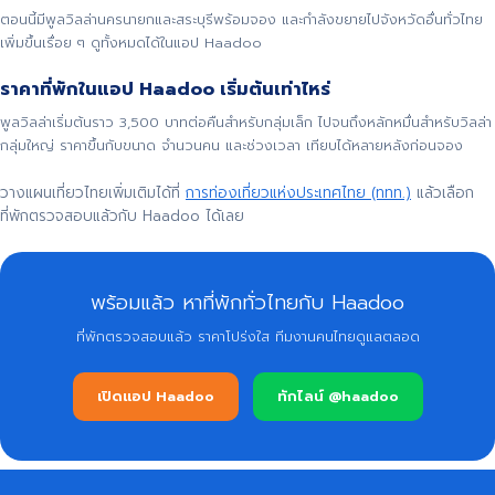
ตอนนี้มีพูลวิลล่านครนายกและสระบุรีพร้อมจอง และกำลังขยายไปจังหวัดอื่นทั่วไทย
เพิ่มขึ้นเรื่อย ๆ ดูทั้งหมดได้ในแอป Haadoo
ราคาที่พักในแอป Haadoo เริ่มต้นเท่าไหร่
พูลวิลล่าเริ่มต้นราว 3,500 บาทต่อคืนสำหรับกลุ่มเล็ก ไปจนถึงหลักหมื่นสำหรับวิลล่า
กลุ่มใหญ่ ราคาขึ้นกับขนาด จำนวนคน และช่วงเวลา เทียบได้หลายหลังก่อนจอง
วางแผนเที่ยวไทยเพิ่มเติมได้ที่
การท่องเที่ยวแห่งประเทศไทย (ททท.)
แล้วเลือก
ที่พักตรวจสอบแล้วกับ Haadoo ได้เลย
พร้อมแล้ว หาที่พักทั่วไทยกับ Haadoo
ที่พักตรวจสอบแล้ว ราคาโปร่งใส ทีมงานคนไทยดูแลตลอด
เปิดแอป Haadoo
ทักไลน์ @haadoo