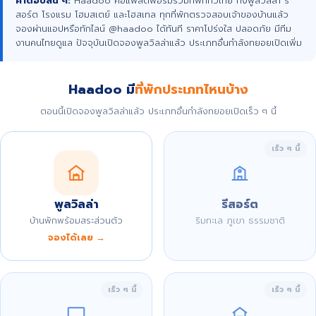
คำตอบสั้น ๆ:
Haadoo คือแพลตฟอร์มรวมที่พักทั่วไทย ทั้งพูลวิลล่า รี
สอร์ต โรงแรม โฮมสเตย์ และโฮสเทล ทุกที่พักตรวจสอบเจ้าของบ้านแล้ว
จองผ่านแอปหรือทักไลน์ @haadoo ได้ทันที ราคาโปร่งใส ปลอดภัย มีทีม
งานคนไทยดูแล ปัจจุบันเปิดจองพูลวิลล่าแล้ว ประเภทอื่นกำลังทยอยเปิดเพิ่ม
Haadoo มี
ที่พักประเภทไหนบ้าง
ตอนนี้เปิดจองพูลวิลล่าแล้ว ประเภทอื่นกำลังทยอยเปิดเร็ว ๆ นี้
เร็ว ๆ นี้
พูลวิลล่า
รีสอร์ต
บ้านพักพร้อมสระส่วนตัว
ริมทะเล ภูเขา ธรรมชาติ
จองได้เลย →
เร็ว ๆ นี้
เร็ว ๆ นี้