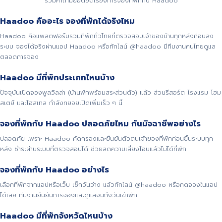
รวมคำถามยอดฮิตเรื่องการจองที่พักกับ Haadoo
Haadoo คืออะไร จองที่พักได้จริงไหม
Haadoo คือแพลตฟอร์มรวมที่พักทั่วไทยที่ตรวจสอบเจ้าของบ้านทุกหลังก่อนลง
ระบบ จองได้จริงผ่านแอป Haadoo หรือทักไลน์ @haadoo มีทีมงานคนไทยดูแล
ตลอดการจอง
Haadoo มีที่พักประเภทไหนบ้าง
ปัจจุบันเปิดจองพูลวิลล่า (บ้านพักพร้อมสระส่วนตัว) แล้ว ส่วนรีสอร์ต โรงแรม โฮม
สเตย์ และโฮสเทล กำลังทยอยเปิดเพิ่มเร็ว ๆ นี้
จองที่พักกับ Haadoo ปลอดภัยไหม กันมิจฉาชีพอย่างไร
ปลอดภัย เพราะ Haadoo คัดกรองและยืนยันตัวตนเจ้าของที่พักก่อนขึ้นระบบทุก
หลัง ชำระผ่านระบบที่ตรวจสอบได้ ช่วยลดความเสี่ยงโอนแล้วไม่ได้ที่พัก
จองที่พักกับ Haadoo อย่างไร
เลือกที่พักจากแอปหรือเว็บ เช็กวันว่าง แล้วทักไลน์ @haadoo หรือกดจองในแอป
ได้เลย ทีมงานยืนยันการจองและดูแลจนถึงวันเข้าพัก
Haadoo มีที่พักจังหวัดไหนบ้าง