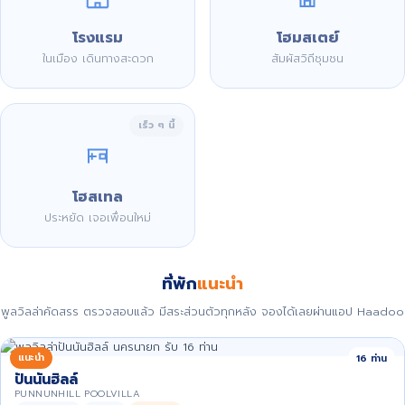
โรงแรม
โฮมสเตย์
ในเมือง เดินทางสะดวก
สัมผัสวิถีชุมชน
เร็ว ๆ นี้
โฮสเทล
ประหยัด เจอเพื่อนใหม่
ที่พัก
แนะนำ
พูลวิลล่าคัดสรร ตรวจสอบแล้ว มีสระส่วนตัวทุกหลัง จองได้เลยผ่านแอป Haadoo
แนะนำ
16 ท่าน
ปันนันฮิลล์
PUNNUNHILL POOLVILLA