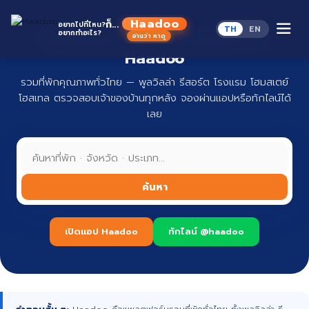
Skip
to
Haadoo
ก็...
อยากไปที่ไหน?
TH
EN
content
อยากทำอะไร?
ที่พักทั่วไทย จองง่าย ปลอดภัย กับ
อ่านว่า หาดู
Haadoo
รวมที่พักคุณภาพทั่วไทย — พูลวิลล่า รีสอร์ต โรงแรม โฮมสเตย์
โฮสเทล ตรวจสอบเจ้าของบ้านทุกหลัง จองผ่านแอปหรือทักไลน์ได้
เลย
ค้นหา
เปิดแอป Haadoo
ทักไลน์ @haadoo