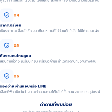
พูลวิลล่า รีสอร์ต โรงแรม โฮมสเตย์ โฮสเทล เลือกให้พอดีกับทริปและงบ
04
ราคาโปร่งใส
เห็นราคาและเงื่อนไขชัดเจน เทียบหลายที่ได้ก่อนตัดสินใจ ไม่มีค่าแอบแฝง
05
ทีมงานคนไทยดูแล
สอบถามที่ว่าง เปรียบเทียบ หรือขอคำแนะนำได้ตรงกับทีมงานทางไลน์
06
จองง่าย ผ่านแอปหรือ LINE
เลือกที่พัก เช็กวันว่าง และทักสอบถามได้ในไม่กี่ขั้นตอน สะดวกทุกอุปกรณ์
คำถามที่พบบ่อย