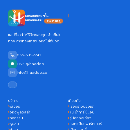
H
ก็...
อยากไปที่ไหน?
อยากทำอะไร?
อ่านว่า หาดู
แอปที่จะทำให้ชีวิตของคุณง่ายขึ้นใน
ทุกๆ การท่องเที่ยว ออกไปใช้ชีวิต
065-531-2242
LINE @haadoo
Info@haadoo.co
บริการ
เกี่ยวกับ
ฟีเจอร์
เรื่องราวของเรา
จองพูลวิลล่า
แนะนำการใช้แอป
กิจกรรม
คู่มือท่องเที่ยว
ชุมชน
ลงทะเบียนพาร์ทเนอร์
ข่าวสาร
เป็นเอเจนซี่