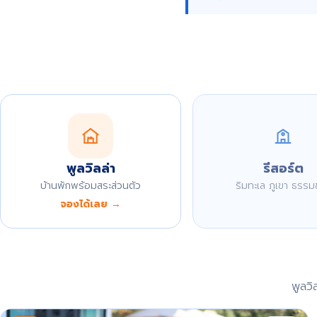
พูลวิลล่า
รีสอร์ต
บ้านพักพร้อมสระส่วนตัว
ริมทะเล ภูเขา ธรรม
จองได้เลย →
พูลว