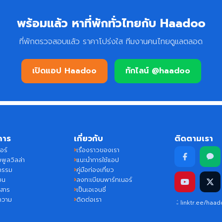
พร้อมแล้ว หาที่พักทั่วไทยกับ Haadoo
ที่พักตรวจสอบแล้ว ราคาโปร่งใส ทีมงานคนไทยดูแลตลอด
เปิดแอป Haadoo
ทักไลน์ @haadoo
การ
เกี่ยวกับ
ติดตามเรา
อร์
เรื่องราวของเรา
พูลวิลล่า
แนะนำการใช้แอป
กรรม
คู่มือท่องเที่ยว
ชน
ลงทะเบียนพาร์ทเนอร์
วสาร
เป็นเอเจนซี่
ความ
ติดต่อเรา
linktr.ee/haa