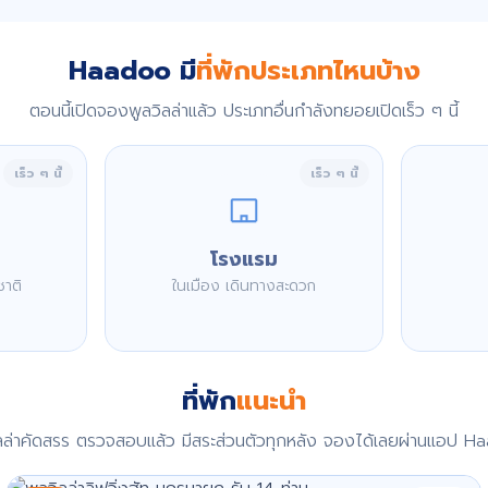
Haadoo มี
ที่พักประเภทไหนบ้าง
ตอนนี้เปิดจองพูลวิลล่าแล้ว ประเภทอื่นกำลังทยอยเปิดเร็ว ๆ นี้
เร็ว ๆ นี้
เร็ว ๆ นี้
โรงแรม
ชาติ
ในเมือง เดินทางสะดวก
ที่พัก
แนะนำ
ิลล่าคัดสรร ตรวจสอบแล้ว มีสระส่วนตัวทุกหลัง จองได้เลยผ่านแอป H