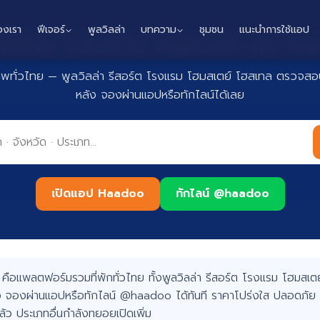
องเรา
ฟีเจอร์
พูลวิลล่า
บทความ
ชุมชน
แนะนำการใช้แอป
กทั่วไทย จองง่าย ปลอดภัย กับ 
าพทั่วไทย — พูลวิลล่า รีสอร์ต โรงแรม โฮมสเตย์ โฮสเทล ตรวจสอบ
หลัง จองผ่านแอปหรือทักไลน์ได้เลย
เปิดแอป Haadoo
ทักไลน์ @haadoo
อแพลตฟอร์มรวมที่พักทั่วไทย ทั้งพูลวิลล่า รีสอร์ต โรงแรม โฮมสเตย์
 จองผ่านแอปหรือทักไลน์ @haadoo ได้ทันที ราคาโปร่งใส ปลอดภัย 
แล้ว ประเภทอื่นกำลังทยอยเปิดเพิ่ม