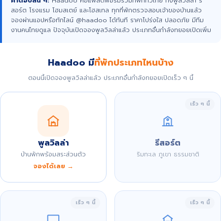
คำตอบสั้น ๆ:
Haadoo คือแพลตฟอร์มรวมที่พักทั่วไทย ทั้งพูลวิลล่า รี
สอร์ต โรงแรม โฮมสเตย์ และโฮสเทล ทุกที่พักตรวจสอบเจ้าของบ้านแล้ว
จองผ่านแอปหรือทักไลน์ @haadoo ได้ทันที ราคาโปร่งใส ปลอดภัย มีทีม
งานคนไทยดูแล ปัจจุบันเปิดจองพูลวิลล่าแล้ว ประเภทอื่นกำลังทยอยเปิดเพิ่ม
Haadoo มี
ที่พักประเภทไหนบ้าง
ตอนนี้เปิดจองพูลวิลล่าแล้ว ประเภทอื่นกำลังทยอยเปิดเร็ว ๆ นี้
เร็ว ๆ นี้
พูลวิลล่า
รีสอร์ต
บ้านพักพร้อมสระส่วนตัว
ริมทะเล ภูเขา ธรรมชาติ
จองได้เลย →
เร็ว ๆ นี้
เร็ว ๆ นี้