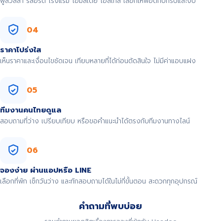
พูลวิลล่า รีสอร์ต โรงแรม โฮมสเตย์ โฮสเทล เลือกให้พอดีกับทริปและงบ
04
ราคาโปร่งใส
เห็นราคาและเงื่อนไขชัดเจน เทียบหลายที่ได้ก่อนตัดสินใจ ไม่มีค่าแอบแฝง
05
ทีมงานคนไทยดูแล
สอบถามที่ว่าง เปรียบเทียบ หรือขอคำแนะนำได้ตรงกับทีมงานทางไลน์
06
จองง่าย ผ่านแอปหรือ LINE
เลือกที่พัก เช็กวันว่าง และทักสอบถามได้ในไม่กี่ขั้นตอน สะดวกทุกอุปกรณ์
คำถามที่พบบ่อย