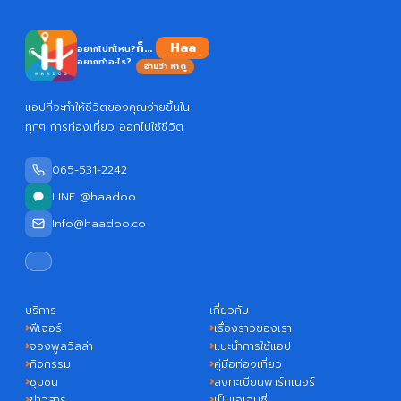
ก็...
อยากไปที่ไหน?
อยากทำอะไร?
อ่านว่า หาดู
แอปที่จะทำให้ชีวิตของคุณง่ายขึ้นใน
ทุกๆ การท่องเที่ยว ออกไปใช้ชีวิต
065-531-2242
LINE @haadoo
Info@haadoo.co
บริการ
เกี่ยวกับ
ฟีเจอร์
เรื่องราวของเรา
จองพูลวิลล่า
แนะนำการใช้แอป
กิจกรรม
คู่มือท่องเที่ยว
ชุมชน
ลงทะเบียนพาร์ทเนอร์
ข่าวสาร
เป็นเอเจนซี่