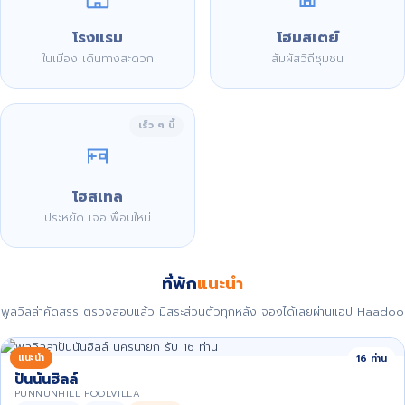
โรงแรม
โฮมสเตย์
ในเมือง เดินทางสะดวก
สัมผัสวิถีชุมชน
เร็ว ๆ นี้
โฮสเทล
ประหยัด เจอเพื่อนใหม่
ที่พัก
แนะนำ
พูลวิลล่าคัดสรร ตรวจสอบแล้ว มีสระส่วนตัวทุกหลัง จองได้เลยผ่านแอป Haadoo
แนะนำ
16 ท่าน
ปันนันฮิลล์
PUNNUNHILL POOLVILLA