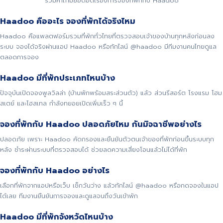
รวมคำถามยอดฮิตเรื่องการจองที่พักกับ Haadoo
Haadoo คืออะไร จองที่พักได้จริงไหม
Haadoo คือแพลตฟอร์มรวมที่พักทั่วไทยที่ตรวจสอบเจ้าของบ้านทุกหลังก่อนลง
ระบบ จองได้จริงผ่านแอป Haadoo หรือทักไลน์ @haadoo มีทีมงานคนไทยดูแล
ตลอดการจอง
Haadoo มีที่พักประเภทไหนบ้าง
ปัจจุบันเปิดจองพูลวิลล่า (บ้านพักพร้อมสระส่วนตัว) แล้ว ส่วนรีสอร์ต โรงแรม โฮม
สเตย์ และโฮสเทล กำลังทยอยเปิดเพิ่มเร็ว ๆ นี้
จองที่พักกับ Haadoo ปลอดภัยไหม กันมิจฉาชีพอย่างไร
ปลอดภัย เพราะ Haadoo คัดกรองและยืนยันตัวตนเจ้าของที่พักก่อนขึ้นระบบทุก
หลัง ชำระผ่านระบบที่ตรวจสอบได้ ช่วยลดความเสี่ยงโอนแล้วไม่ได้ที่พัก
จองที่พักกับ Haadoo อย่างไร
เลือกที่พักจากแอปหรือเว็บ เช็กวันว่าง แล้วทักไลน์ @haadoo หรือกดจองในแอป
ได้เลย ทีมงานยืนยันการจองและดูแลจนถึงวันเข้าพัก
Haadoo มีที่พักจังหวัดไหนบ้าง