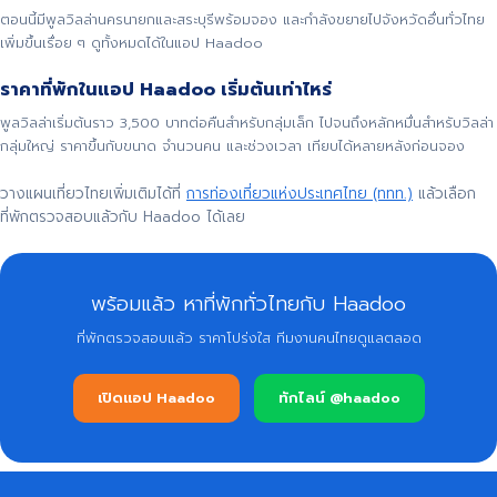
ตอนนี้มีพูลวิลล่านครนายกและสระบุรีพร้อมจอง และกำลังขยายไปจังหวัดอื่นทั่วไทย
เพิ่มขึ้นเรื่อย ๆ ดูทั้งหมดได้ในแอป Haadoo
ราคาที่พักในแอป Haadoo เริ่มต้นเท่าไหร่
พูลวิลล่าเริ่มต้นราว 3,500 บาทต่อคืนสำหรับกลุ่มเล็ก ไปจนถึงหลักหมื่นสำหรับวิลล่า
กลุ่มใหญ่ ราคาขึ้นกับขนาด จำนวนคน และช่วงเวลา เทียบได้หลายหลังก่อนจอง
วางแผนเที่ยวไทยเพิ่มเติมได้ที่
การท่องเที่ยวแห่งประเทศไทย (ททท.)
แล้วเลือก
ที่พักตรวจสอบแล้วกับ Haadoo ได้เลย
พร้อมแล้ว หาที่พักทั่วไทยกับ Haadoo
ที่พักตรวจสอบแล้ว ราคาโปร่งใส ทีมงานคนไทยดูแลตลอด
เปิดแอป Haadoo
ทักไลน์ @haadoo