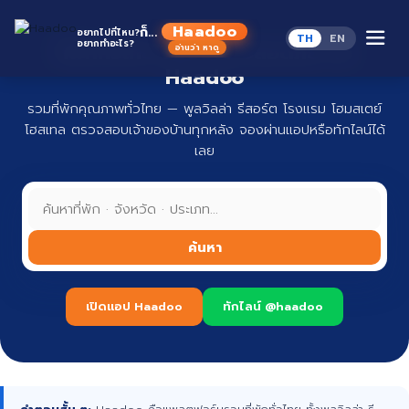
Skip
to
Haadoo
ก็...
อยากไปที่ไหน?
TH
EN
content
อยากทำอะไร?
ที่พักทั่วไทย จองง่าย ปลอดภัย กับ
อ่านว่า หาดู
Haadoo
รวมที่พักคุณภาพทั่วไทย — พูลวิลล่า รีสอร์ต โรงแรม โฮมสเตย์
โฮสเทล ตรวจสอบเจ้าของบ้านทุกหลัง จองผ่านแอปหรือทักไลน์ได้
เลย
ค้นหา
เปิดแอป Haadoo
ทักไลน์ @haadoo