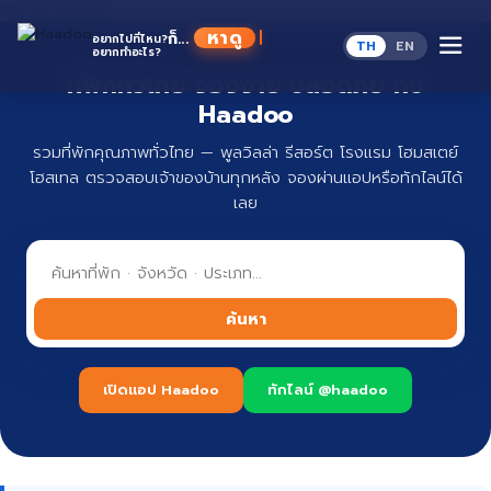
Skip to content
ก็...
อยากไปที่ไหน?
TH
EN
อยากทำอะไร?
ที่พักทั่วไทย จองง่าย ปลอดภัย กับ
Haadoo
รวมที่พักคุณภาพทั่วไทย — พูลวิลล่า รีสอร์ต โรงแรม โฮมสเตย์
โฮสเทล ตรวจสอบเจ้าของบ้านทุกหลัง จองผ่านแอปหรือทักไลน์ได้
เลย
ค้นหา
เปิดแอป Haadoo
ทักไลน์ @haadoo