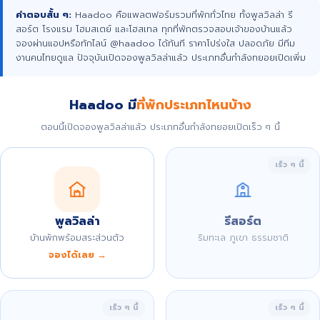
คำตอบสั้น ๆ:
Haadoo คือแพลตฟอร์มรวมที่พักทั่วไทย ทั้งพูลวิลล่า รี
สอร์ต โรงแรม โฮมสเตย์ และโฮสเทล ทุกที่พักตรวจสอบเจ้าของบ้านแล้ว
จองผ่านแอปหรือทักไลน์ @haadoo ได้ทันที ราคาโปร่งใส ปลอดภัย มีทีม
งานคนไทยดูแล ปัจจุบันเปิดจองพูลวิลล่าแล้ว ประเภทอื่นกำลังทยอยเปิดเพิ่ม
Haadoo มี
ที่พักประเภทไหนบ้าง
ตอนนี้เปิดจองพูลวิลล่าแล้ว ประเภทอื่นกำลังทยอยเปิดเร็ว ๆ นี้
เร็ว ๆ นี้
พูลวิลล่า
รีสอร์ต
บ้านพักพร้อมสระส่วนตัว
ริมทะเล ภูเขา ธรรมชาติ
จองได้เลย →
เร็ว ๆ นี้
เร็ว ๆ นี้