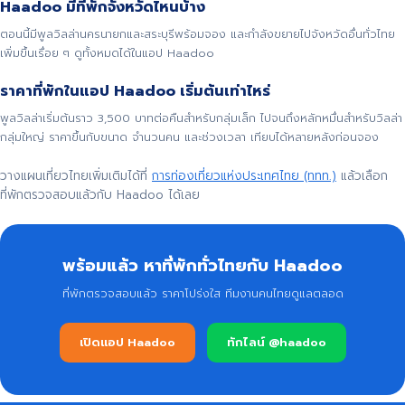
Haadoo มีที่พักจังหวัดไหนบ้าง
ตอนนี้มีพูลวิลล่านครนายกและสระบุรีพร้อมจอง และกำลังขยายไปจังหวัดอื่นทั่วไทย
เพิ่มขึ้นเรื่อย ๆ ดูทั้งหมดได้ในแอป Haadoo
ราคาที่พักในแอป Haadoo เริ่มต้นเท่าไหร่
พูลวิลล่าเริ่มต้นราว 3,500 บาทต่อคืนสำหรับกลุ่มเล็ก ไปจนถึงหลักหมื่นสำหรับวิลล่า
กลุ่มใหญ่ ราคาขึ้นกับขนาด จำนวนคน และช่วงเวลา เทียบได้หลายหลังก่อนจอง
วางแผนเที่ยวไทยเพิ่มเติมได้ที่
การท่องเที่ยวแห่งประเทศไทย (ททท.)
แล้วเลือก
ที่พักตรวจสอบแล้วกับ Haadoo ได้เลย
พร้อมแล้ว หาที่พักทั่วไทยกับ Haadoo
ที่พักตรวจสอบแล้ว ราคาโปร่งใส ทีมงานคนไทยดูแลตลอด
เปิดแอป Haadoo
ทักไลน์ @haadoo