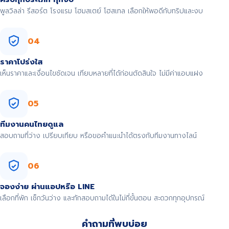
พูลวิลล่า รีสอร์ต โรงแรม โฮมสเตย์ โฮสเทล เลือกให้พอดีกับทริปและงบ
04
ราคาโปร่งใส
เห็นราคาและเงื่อนไขชัดเจน เทียบหลายที่ได้ก่อนตัดสินใจ ไม่มีค่าแอบแฝง
05
ทีมงานคนไทยดูแล
สอบถามที่ว่าง เปรียบเทียบ หรือขอคำแนะนำได้ตรงกับทีมงานทางไลน์
06
จองง่าย ผ่านแอปหรือ LINE
เลือกที่พัก เช็กวันว่าง และทักสอบถามได้ในไม่กี่ขั้นตอน สะดวกทุกอุปกรณ์
คำถามที่พบบ่อย