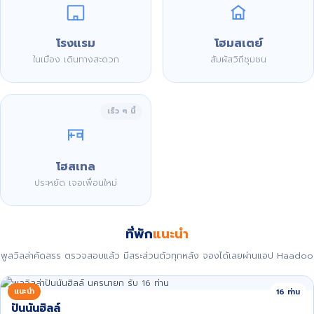
โรงแรม
โฮมสเตย์
ในเมือง เดินทางสะดวก
สัมผัสวิถีชุมชน
เร็ว ๆ นี้
โฮสเทล
ประหยัด เจอเพื่อนใหม่
ที่พัก
แนะนำ
พูลวิลล่าคัดสรร ตรวจสอบแล้ว มีสระส่วนตัวทุกหลัง จองได้เลยผ่านแอป Haadoo
แนะนำ
16 ท่าน
ปันนันฮิลล์