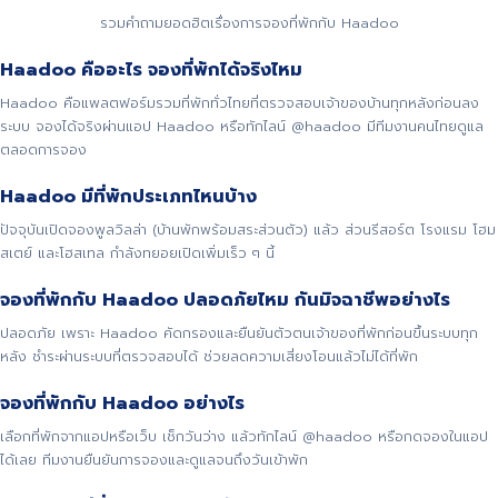
รวมคำถามยอดฮิตเรื่องการจองที่พักกับ Haadoo
Haadoo คืออะไร จองที่พักได้จริงไหม
Haadoo คือแพลตฟอร์มรวมที่พักทั่วไทยที่ตรวจสอบเจ้าของบ้านทุกหลังก่อนลง
ระบบ จองได้จริงผ่านแอป Haadoo หรือทักไลน์ @haadoo มีทีมงานคนไทยดูแล
ตลอดการจอง
Haadoo มีที่พักประเภทไหนบ้าง
ปัจจุบันเปิดจองพูลวิลล่า (บ้านพักพร้อมสระส่วนตัว) แล้ว ส่วนรีสอร์ต โรงแรม โฮม
สเตย์ และโฮสเทล กำลังทยอยเปิดเพิ่มเร็ว ๆ นี้
จองที่พักกับ Haadoo ปลอดภัยไหม กันมิจฉาชีพอย่างไร
ปลอดภัย เพราะ Haadoo คัดกรองและยืนยันตัวตนเจ้าของที่พักก่อนขึ้นระบบทุก
หลัง ชำระผ่านระบบที่ตรวจสอบได้ ช่วยลดความเสี่ยงโอนแล้วไม่ได้ที่พัก
จองที่พักกับ Haadoo อย่างไร
เลือกที่พักจากแอปหรือเว็บ เช็กวันว่าง แล้วทักไลน์ @haadoo หรือกดจองในแอป
ได้เลย ทีมงานยืนยันการจองและดูแลจนถึงวันเข้าพัก