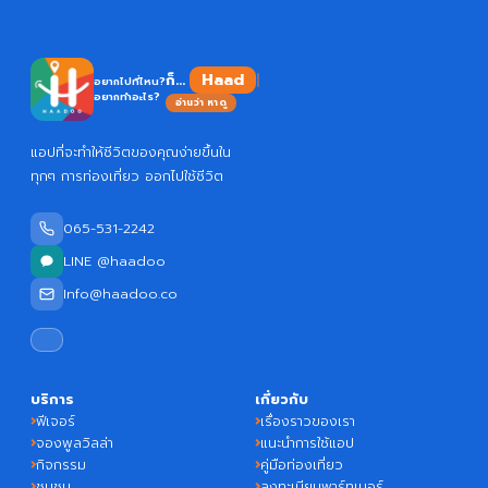
Haadoo
ก็...
อยากไปที่ไหน?
อยากทำอะไร?
อ่านว่า หาดู
แอปที่จะทำให้ชีวิตของคุณง่ายขึ้นใน
ทุกๆ การท่องเที่ยว ออกไปใช้ชีวิต
065-531-2242
LINE @haadoo
Info@haadoo.co
บริการ
เกี่ยวกับ
ฟีเจอร์
เรื่องราวของเรา
จองพูลวิลล่า
แนะนำการใช้แอป
กิจกรรม
คู่มือท่องเที่ยว
ชุมชน
ลงทะเบียนพาร์ทเนอร์