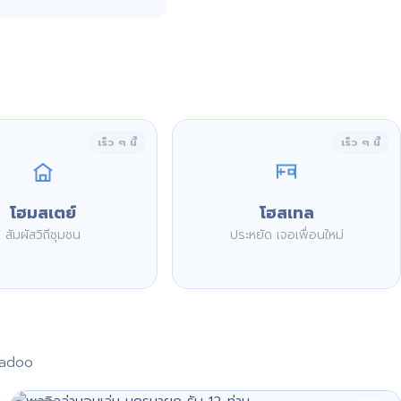
เร็ว ๆ นี้
เร็ว ๆ นี้
โฮมสเตย์
โฮสเทล
สัมผัสวิถีชุมชน
ประหยัด เจอเพื่อนใหม่
aadoo