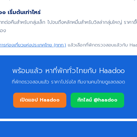
 เริ่มต้นเท่าไหร่
บาทต่อคืนสำหรับกลุ่มเล็ก ไปจนถึงหลักหมื่นสำหรับวิลล่ากลุ่มใหญ่ ราค
จอง
การท่องเที่ยวแห่งประเทศไทย (ททท.)
แล้วเลือกที่พักตรวจสอบแล้วกับ Ha
พร้อมแล้ว หาที่พักทั่วไทยกับ Haadoo
ที่พักตรวจสอบแล้ว ราคาโปร่งใส ทีมงานคนไทยดูแลตลอด
เปิดแอป Haadoo
ทักไลน์ @haadoo