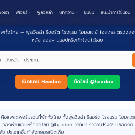
องเรา
ฟีเจอร์
พูลวิลล่า
บทความ
ชุมชน
แนะนำการใช้แอป
กทั่วไทย จองง่าย ปลอดภัย กับ 
าพทั่วไทย — พูลวิลล่า รีสอร์ต โรงแรม โฮมสเตย์ โฮสเทล ตรวจสอบ
หลัง จองผ่านแอปหรือทักไลน์ได้เลย
เปิดแอป Haadoo
ทักไลน์ @haadoo
อแพลตฟอร์มรวมที่พักทั่วไทย ทั้งพูลวิลล่า รีสอร์ต โรงแรม โฮมสเตย์
 จองผ่านแอปหรือทักไลน์ @haadoo ได้ทันที ราคาโปร่งใส ปลอดภัย 
แล้ว ประเภทอื่นกำลังทยอยเปิดเพิ่ม