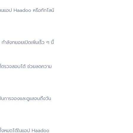
่านแอป Haadoo หรือทักไลน์
ำลังทยอยเปิดเพิ่มเร็ว ๆ นี้
ที่ตรวจสอบได้ ช่วยลดความ
ยันการจองและดูแลจนถึงวัน
 ดูทั้งหมดได้ในแอป Haadoo