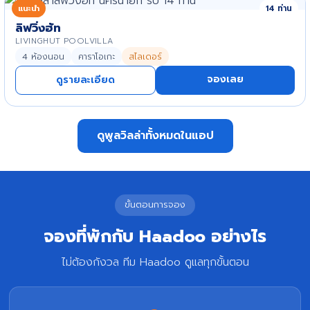
แนะนำ
14 ท่าน
ลิฟวิ่งฮัท
LIVINGHUT POOLVILLA
4 ห้องนอน
คาราโอเกะ
สไลเดอร์
จองเลย
ดูรายละเอียด
ดูพูลวิลล่าทั้งหมดในแอป
ขั้นตอนการจอง
จองที่พักกับ Haadoo อย่างไร
ไม่ต้องกังวล ทีม Haadoo ดูแลทุกขั้นตอน