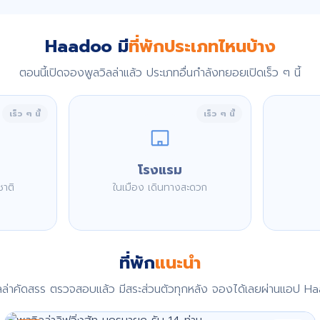
Haadoo มี
ที่พักประเภทไหนบ้าง
ตอนนี้เปิดจองพูลวิลล่าแล้ว ประเภทอื่นกำลังทยอยเปิดเร็ว ๆ นี้
เร็ว ๆ นี้
เร็ว ๆ นี้
โรงแรม
ชาติ
ในเมือง เดินทางสะดวก
ที่พัก
แนะนำ
ิลล่าคัดสรร ตรวจสอบแล้ว มีสระส่วนตัวทุกหลัง จองได้เลยผ่านแอป H