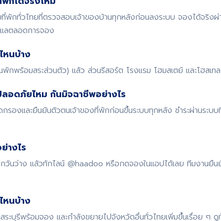
พักได้จริงไหม
พักทั่วไทยที่ตรวจสอบเจ้าของบ้านทุกหลังก่อนลงระบบ จองได้จริงผ
ดูแลตลอดการจอง
ไหนบ้าง
้านพักพร้อมสระส่วนตัว) แล้ว ส่วนรีสอร์ต โรงแรม โฮมสเตย์ และโฮสเทล ก
ปลอดภัยไหม กันมิจฉาชีพอย่างไร
รองและยืนยันตัวตนเจ้าของที่พักก่อนขึ้นระบบทุกหลัง ชำระผ่านระบบ
ย่างไร
 เช็กวันว่าง แล้วทักไลน์ @haadoo หรือกดจองในแอปได้เลย ทีมงานยืน
ดไหนบ้าง
สระบุรีพร้อมจอง และกำลังขยายไปจังหวัดอื่นทั่วไทยเพิ่มขึ้นเรื่อย ๆ