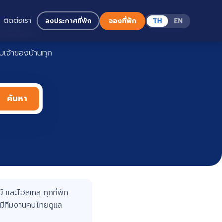
ติดต่อเรา
ลงประกาศที่พัก
จองที่พัก
TH
EN
Haadoo
เจ้าของบ้านทุก
ค้นหา
 และโฮสเทล ทุกที่พัก
มีทีมงานคนไทยดูแล