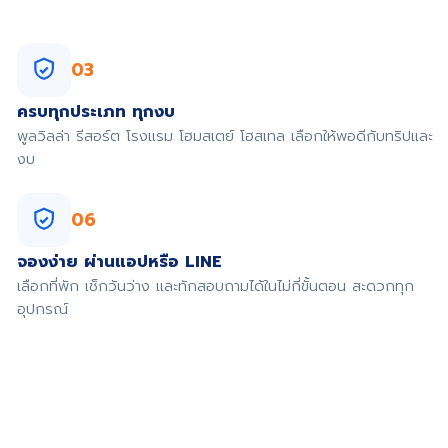
03
ครบทุกประเภท ทุกงบ
พูลวิลล่า รีสอร์ต โรงแรม โฮมสเตย์ โฮสเทล เลือกให้พอดีกับทริปและ
งบ
06
จองง่าย ผ่านแอปหรือ LINE
เลือกที่พัก เช็กวันว่าง และทักสอบถามได้ในไม่กี่ขั้นตอน สะดวกทุก
อุปกรณ์