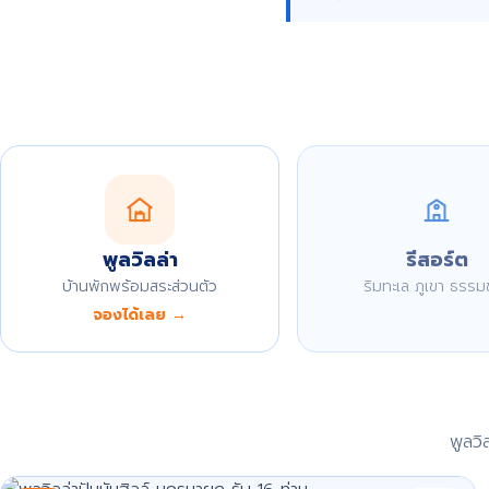
พูลวิลล่า
รีสอร์ต
บ้านพักพร้อมสระส่วนตัว
ริมทะเล ภูเขา ธรรม
จองได้เลย →
พูลว