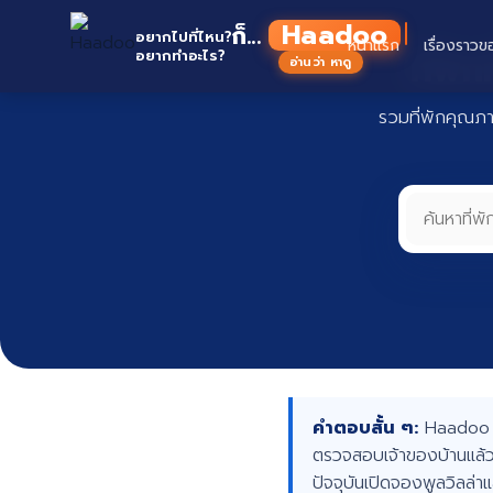
Skip
Haad
ก็...
to
อยากไปที่ไหน?
หน้าแรก
เรื่องราวข
ที่พั
อยากทำอะไร?
อ่านว่า หาดู
content
รวมที่พักคุณภ
คำตอบสั้น ๆ:
Haadoo คื
ตรวจสอบเจ้าของบ้านแล้ว
ปัจจุบันเปิดจองพูลวิลล่า