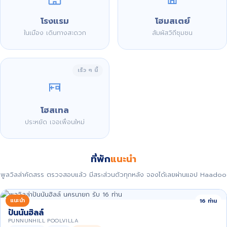
โรงแรม
โฮมสเตย์
ในเมือง เดินทางสะดวก
สัมผัสวิถีชุมชน
เร็ว ๆ นี้
โฮสเทล
ประหยัด เจอเพื่อนใหม่
ที่พัก
แนะนำ
พูลวิลล่าคัดสรร ตรวจสอบแล้ว มีสระส่วนตัวทุกหลัง จองได้เลยผ่านแอป Haadoo
แนะนำ
16 ท่าน
ปันนันฮิลล์
PUNNUNHILL POOLVILLA