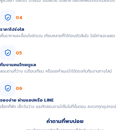
พูลวิลล่า รีสอร์ต โรงแรม โฮมสเตย์ โฮสเทล เลือกให้พอดีกับทริปและงบ
04
ราคาโปร่งใส
เห็นราคาและเงื่อนไขชัดเจน เทียบหลายที่ได้ก่อนตัดสินใจ ไม่มีค่าแอบแฝง
05
ทีมงานคนไทยดูแล
สอบถามที่ว่าง เปรียบเทียบ หรือขอคำแนะนำได้ตรงกับทีมงานทางไลน์
06
จองง่าย ผ่านแอปหรือ LINE
เลือกที่พัก เช็กวันว่าง และทักสอบถามได้ในไม่กี่ขั้นตอน สะดวกทุกอุปกรณ์
คำถามที่พบบ่อย