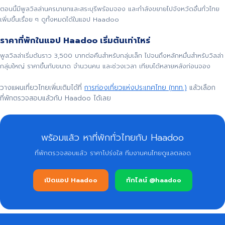
ตอนนี้มีพูลวิลล่านครนายกและสระบุรีพร้อมจอง และกำลังขยายไปจังหวัดอื่นทั่วไทย
เพิ่มขึ้นเรื่อย ๆ ดูทั้งหมดได้ในแอป Haadoo
ราคาที่พักในแอป Haadoo เริ่มต้นเท่าไหร่
พูลวิลล่าเริ่มต้นราว 3,500 บาทต่อคืนสำหรับกลุ่มเล็ก ไปจนถึงหลักหมื่นสำหรับวิลล่า
กลุ่มใหญ่ ราคาขึ้นกับขนาด จำนวนคน และช่วงเวลา เทียบได้หลายหลังก่อนจอง
วางแผนเที่ยวไทยเพิ่มเติมได้ที่
การท่องเที่ยวแห่งประเทศไทย (ททท.)
แล้วเลือก
ที่พักตรวจสอบแล้วกับ Haadoo ได้เลย
พร้อมแล้ว หาที่พักทั่วไทยกับ Haadoo
ที่พักตรวจสอบแล้ว ราคาโปร่งใส ทีมงานคนไทยดูแลตลอด
เปิดแอป Haadoo
ทักไลน์ @haadoo