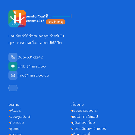
Ha
ก็...
อยากไปที่ไหน?
อยากทำอะไร?
อ่านว่า หาดู
แอปที่จะทำให้ชีวิตของคุณง่ายขึ้นใน
ทุกๆ การท่องเที่ยว ออกไปใช้ชีวิต
065-531-2242
LINE @haadoo
Info@haadoo.co
บริการ
เกี่ยวกับ
ฟีเจอร์
เรื่องราวของเรา
จองพูลวิลล่า
แนะนำการใช้แอป
กิจกรรม
คู่มือท่องเที่ยว
ชุมชน
ลงทะเบียนพาร์ทเนอร์
ข่าวสาร
เป็นเอเจนซี่