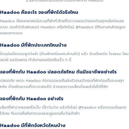
รวมคำถามยอดฮิตเรื่องการจองที่พักกับ Haadoo
Haadoo คืออะไร จองที่พักได้จริงไหม
Haadoo คือแพลตฟอร์มรวมที่พักทั่วไทยที่ตรวจสอบเจ้าของบ้านทุกหลังก่อนลง
ระบบ จองได้จริงผ่านแอป Haadoo หรือทักไลน์ @haadoo มีทีมงานคนไทยดูแล
ตลอดการจอง
Haadoo มีที่พักประเภทไหนบ้าง
ปัจจุบันเปิดจองพูลวิลล่า (บ้านพักพร้อมสระส่วนตัว) แล้ว ส่วนรีสอร์ต โรงแรม โฮม
สเตย์ และโฮสเทล กำลังทยอยเปิดเพิ่มเร็ว ๆ นี้
จองที่พักกับ Haadoo ปลอดภัยไหม กันมิจฉาชีพอย่างไร
ปลอดภัย เพราะ Haadoo คัดกรองและยืนยันตัวตนเจ้าของที่พักก่อนขึ้นระบบทุก
หลัง ชำระผ่านระบบที่ตรวจสอบได้ ช่วยลดความเสี่ยงโอนแล้วไม่ได้ที่พัก
จองที่พักกับ Haadoo อย่างไร
เลือกที่พักจากแอปหรือเว็บ เช็กวันว่าง แล้วทักไลน์ @haadoo หรือกดจองในแอป
ได้เลย ทีมงานยืนยันการจองและดูแลจนถึงวันเข้าพัก
Haadoo มีที่พักจังหวัดไหนบ้าง