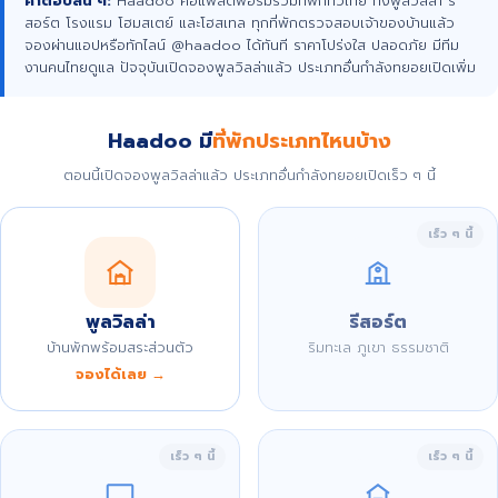
คำตอบสั้น ๆ:
Haadoo คือแพลตฟอร์มรวมที่พักทั่วไทย ทั้งพูลวิลล่า รี
สอร์ต โรงแรม โฮมสเตย์ และโฮสเทล ทุกที่พักตรวจสอบเจ้าของบ้านแล้ว
จองผ่านแอปหรือทักไลน์ @haadoo ได้ทันที ราคาโปร่งใส ปลอดภัย มีทีม
งานคนไทยดูแล ปัจจุบันเปิดจองพูลวิลล่าแล้ว ประเภทอื่นกำลังทยอยเปิดเพิ่ม
Haadoo มี
ที่พักประเภทไหนบ้าง
ตอนนี้เปิดจองพูลวิลล่าแล้ว ประเภทอื่นกำลังทยอยเปิดเร็ว ๆ นี้
เร็ว ๆ นี้
พูลวิลล่า
รีสอร์ต
บ้านพักพร้อมสระส่วนตัว
ริมทะเล ภูเขา ธรรมชาติ
จองได้เลย →
เร็ว ๆ นี้
เร็ว ๆ นี้