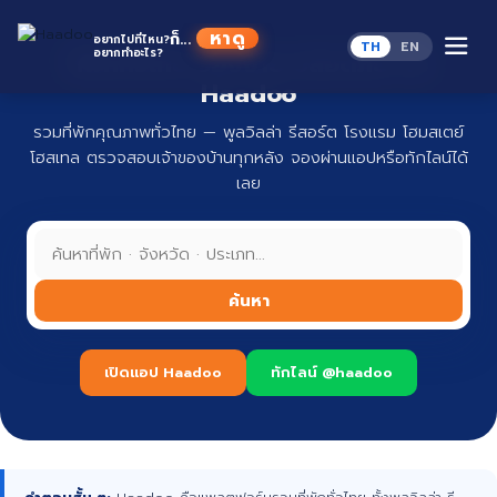
Skip
to
หาดู
ก็...
อยากไปที่ไหน?
TH
EN
content
อยากทำอะไร?
ที่พักทั่วไทย จองง่าย ปลอดภัย กับ
Haadoo
รวมที่พักคุณภาพทั่วไทย — พูลวิลล่า รีสอร์ต โรงแรม โฮมสเตย์
โฮสเทล ตรวจสอบเจ้าของบ้านทุกหลัง จองผ่านแอปหรือทักไลน์ได้
เลย
ค้นหา
เปิดแอป Haadoo
ทักไลน์ @haadoo