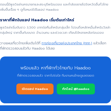
ตอนนี้มีพูลวิลล่านครนายกและสระบุรีพร้อมจอง และกำลังขยายไปจังหวัดอื่นทั่วไทย
เพิ่มขึ้นเรื่อย ๆ ดูทั้งหมดได้ในแอป Haadoo
ราคาที่พักในแอป Haadoo เริ่มต้นเท่าไหร่
พูลวิลล่าเริ่มต้นราว 3,500 บาทต่อคืนสำหรับกลุ่มเล็ก ไปจนถึงหลักหมื่นสำหรับวิลล่า
กลุ่มใหญ่ ราคาขึ้นกับขนาด จำนวนคน และช่วงเวลา เทียบได้หลายหลังก่อนจอง
วางแผนเที่ยวไทยเพิ่มเติมได้ที่
การท่องเที่ยวแห่งประเทศไทย (ททท.)
แล้วเลือก
ที่พักตรวจสอบแล้วกับ Haadoo ได้เลย
พร้อมแล้ว หาที่พักทั่วไทยกับ Haadoo
ที่พักตรวจสอบแล้ว ราคาโปร่งใส ทีมงานคนไทยดูแลตลอด
เปิดแอป Haadoo
ทักไลน์ @haadoo