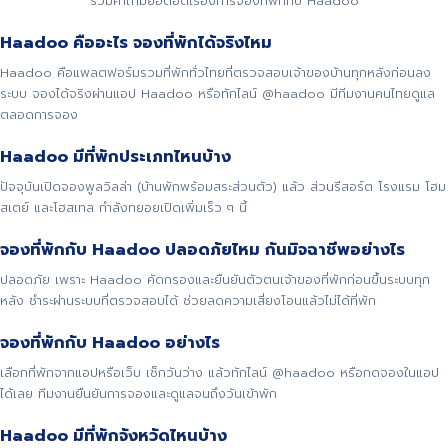
รวมคำถามยอดฮิตเรื่องการจองที่พักกับ Haadoo
Haadoo คืออะไร จองที่พักได้จริงไหม
Haadoo คือแพลตฟอร์มรวมที่พักทั่วไทยที่ตรวจสอบเจ้าของบ้านทุกหลังก่อนลง
ระบบ จองได้จริงผ่านแอป Haadoo หรือทักไลน์ @haadoo มีทีมงานคนไทยดูแล
ตลอดการจอง
Haadoo มีที่พักประเภทไหนบ้าง
ปัจจุบันเปิดจองพูลวิลล่า (บ้านพักพร้อมสระส่วนตัว) แล้ว ส่วนรีสอร์ต โรงแรม โฮม
สเตย์ และโฮสเทล กำลังทยอยเปิดเพิ่มเร็ว ๆ นี้
จองที่พักกับ Haadoo ปลอดภัยไหม กันมิจฉาชีพอย่างไร
ปลอดภัย เพราะ Haadoo คัดกรองและยืนยันตัวตนเจ้าของที่พักก่อนขึ้นระบบทุก
หลัง ชำระผ่านระบบที่ตรวจสอบได้ ช่วยลดความเสี่ยงโอนแล้วไม่ได้ที่พัก
จองที่พักกับ Haadoo อย่างไร
เลือกที่พักจากแอปหรือเว็บ เช็กวันว่าง แล้วทักไลน์ @haadoo หรือกดจองในแอป
ได้เลย ทีมงานยืนยันการจองและดูแลจนถึงวันเข้าพัก
Haadoo มีที่พักจังหวัดไหนบ้าง