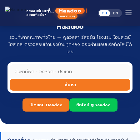
Skip
to
Haadoo
ก็...
อยากไปที่ไหน?
TH
EN
content
อยากทำอะไร?
ที่พักทั่วไทย จองง่าย ปลอดภัย กับ
อ่านว่า หาดู
Haadoo
รวมที่พักคุณภาพทั่วไทย — พูลวิลล่า รีสอร์ต โรงแรม โฮมสเตย์
โฮสเทล ตรวจสอบเจ้าของบ้านทุกหลัง จองผ่านแอปหรือทักไลน์ได้
เลย
ค้นหา
เปิดแอป Haadoo
ทักไลน์ @haadoo