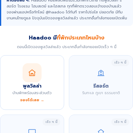
คำตอบสั้น ๆ:
Haadoo คือแพลตฟอร์มรวมที่พักทั่วไทย ทั้งพูลวิลล่า รี
สอร์ต โรงแรม โฮมสเตย์ และโฮสเทล ทุกที่พักตรวจสอบเจ้าของบ้านแล้ว
จองผ่านแอปหรือทักไลน์ @haadoo ได้ทันที ราคาโปร่งใส ปลอดภัย มีทีม
งานคนไทยดูแล ปัจจุบันเปิดจองพูลวิลล่าแล้ว ประเภทอื่นกำลังทยอยเปิดเพิ่ม
Haadoo มี
ที่พักประเภทไหนบ้าง
ตอนนี้เปิดจองพูลวิลล่าแล้ว ประเภทอื่นกำลังทยอยเปิดเร็ว ๆ นี้
เร็ว ๆ นี้
พูลวิลล่า
รีสอร์ต
บ้านพักพร้อมสระส่วนตัว
ริมทะเล ภูเขา ธรรมชาติ
จองได้เลย →
เร็ว ๆ นี้
เร็ว ๆ นี้