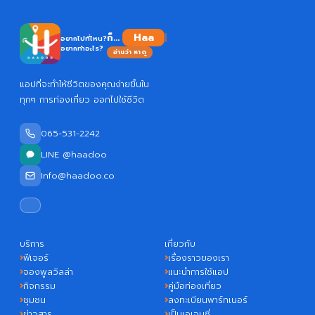
ก็...
อยากไปที่ไหน?
อยากทำอะไร?
อ่านว่า หาดู
แอปที่จะทำให้ชีวิตของคุณง่ายขึ้นใน
ทุกๆ การท่องเที่ยว ออกไปใช้ชีวิต
065-531-2242
LINE @haadoo
Info@haadoo.co
บริการ
เกี่ยวกับ
ฟีเจอร์
เรื่องราวของเรา
จองพูลวิลล่า
แนะนำการใช้แอป
กิจกรรม
คู่มือท่องเที่ยว
ชุมชน
ลงทะเบียนพาร์ทเนอร์
ข่าวสาร
เป็นเอเจนซี่