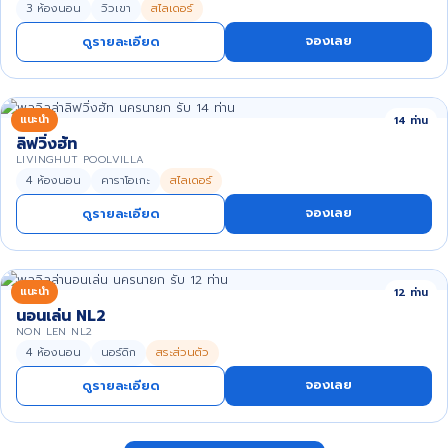
3 ห้องนอน
วิวเขา
สไลเดอร์
จองเลย
ดูรายละเอียด
แนะนำ
14 ท่าน
ลิฟวิ่งฮัท
LIVINGHUT POOLVILLA
4 ห้องนอน
คาราโอเกะ
สไลเดอร์
จองเลย
ดูรายละเอียด
แนะนำ
12 ท่าน
นอนเล่น NL2
NON LEN NL2
4 ห้องนอน
นอร์ดิก
สระส่วนตัว
จองเลย
ดูรายละเอียด