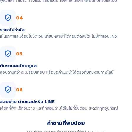
พูลวิลล่า รีสอร์ต โรงแรม โฮมสเตย์ โฮสเทล เลือกให้พอดีกับทริปและงบ
04
ราคาโปร่งใส
เห็นราคาและเงื่อนไขชัดเจน เทียบหลายที่ได้ก่อนตัดสินใจ ไม่มีค่าแอบแฝง
05
ทีมงานคนไทยดูแล
สอบถามที่ว่าง เปรียบเทียบ หรือขอคำแนะนำได้ตรงกับทีมงานทางไลน์
06
จองง่าย ผ่านแอปหรือ LINE
เลือกที่พัก เช็กวันว่าง และทักสอบถามได้ในไม่กี่ขั้นตอน สะดวกทุกอุปกรณ์
คำถามที่พบบ่อย