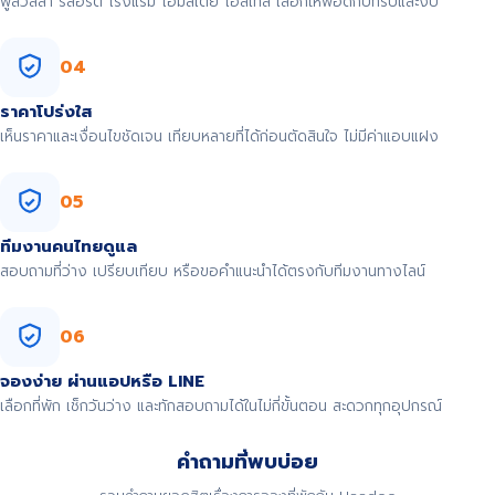
พูลวิลล่า รีสอร์ต โรงแรม โฮมสเตย์ โฮสเทล เลือกให้พอดีกับทริปและงบ
04
ราคาโปร่งใส
เห็นราคาและเงื่อนไขชัดเจน เทียบหลายที่ได้ก่อนตัดสินใจ ไม่มีค่าแอบแฝง
05
ทีมงานคนไทยดูแล
สอบถามที่ว่าง เปรียบเทียบ หรือขอคำแนะนำได้ตรงกับทีมงานทางไลน์
06
จองง่าย ผ่านแอปหรือ LINE
เลือกที่พัก เช็กวันว่าง และทักสอบถามได้ในไม่กี่ขั้นตอน สะดวกทุกอุปกรณ์
คำถามที่พบบ่อย