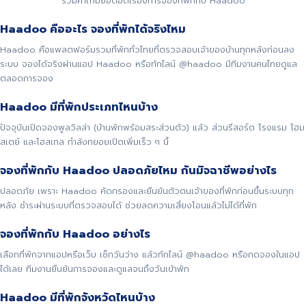
รวมคำถามยอดฮิตเรื่องการจองที่พักกับ Haadoo
Haadoo คืออะไร จองที่พักได้จริงไหม
Haadoo คือแพลตฟอร์มรวมที่พักทั่วไทยที่ตรวจสอบเจ้าของบ้านทุกหลังก่อนลง
ระบบ จองได้จริงผ่านแอป Haadoo หรือทักไลน์ @haadoo มีทีมงานคนไทยดูแล
ตลอดการจอง
Haadoo มีที่พักประเภทไหนบ้าง
ปัจจุบันเปิดจองพูลวิลล่า (บ้านพักพร้อมสระส่วนตัว) แล้ว ส่วนรีสอร์ต โรงแรม โฮม
สเตย์ และโฮสเทล กำลังทยอยเปิดเพิ่มเร็ว ๆ นี้
จองที่พักกับ Haadoo ปลอดภัยไหม กันมิจฉาชีพอย่างไร
ปลอดภัย เพราะ Haadoo คัดกรองและยืนยันตัวตนเจ้าของที่พักก่อนขึ้นระบบทุก
หลัง ชำระผ่านระบบที่ตรวจสอบได้ ช่วยลดความเสี่ยงโอนแล้วไม่ได้ที่พัก
จองที่พักกับ Haadoo อย่างไร
เลือกที่พักจากแอปหรือเว็บ เช็กวันว่าง แล้วทักไลน์ @haadoo หรือกดจองในแอป
ได้เลย ทีมงานยืนยันการจองและดูแลจนถึงวันเข้าพัก
Haadoo มีที่พักจังหวัดไหนบ้าง