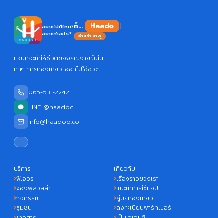
Haadoo
ก็...
อยากไปที่ไหน?
อยากทำอะไร?
อ่านว่า หาดู
แอปที่จะทำให้ชีวิตของคุณง่ายขึ้นใน
ทุกๆ การท่องเที่ยว ออกไปใช้ชีวิต
065-531-2242
LINE @haadoo
Info@haadoo.co
บริการ
เกี่ยวกับ
ฟีเจอร์
เรื่องราวของเรา
จองพูลวิลล่า
แนะนำการใช้แอป
กิจกรรม
คู่มือท่องเที่ยว
ชุมชน
ลงทะเบียนพาร์ทเนอร์
ข่าวสาร
เป็นเอเจนซี่