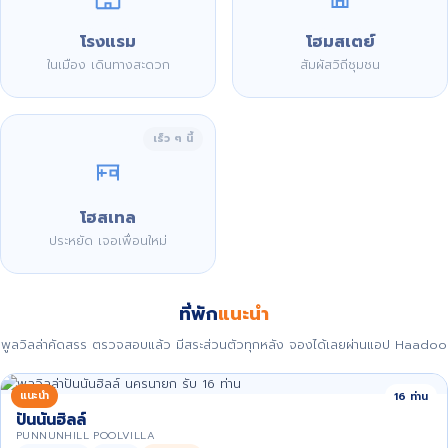
โรงแรม
โฮมสเตย์
ในเมือง เดินทางสะดวก
สัมผัสวิถีชุมชน
เร็ว ๆ นี้
โฮสเทล
ประหยัด เจอเพื่อนใหม่
ที่พัก
แนะนำ
พูลวิลล่าคัดสรร ตรวจสอบแล้ว มีสระส่วนตัวทุกหลัง จองได้เลยผ่านแอป Haadoo
แนะนำ
16 ท่าน
ปันนันฮิลล์
PUNNUNHILL POOLVILLA