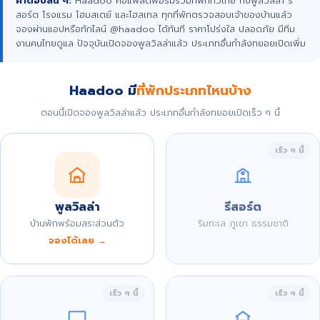
คำตอบสั้น ๆ:
Haadoo คือแพลตฟอร์มรวมที่พักทั่วไทย ทั้งพูลวิลล่า รี
สอร์ต โรงแรม โฮมสเตย์ และโฮสเทล ทุกที่พักตรวจสอบเจ้าของบ้านแล้ว
จองผ่านแอปหรือทักไลน์ @haadoo ได้ทันที ราคาโปร่งใส ปลอดภัย มีทีม
งานคนไทยดูแล ปัจจุบันเปิดจองพูลวิลล่าแล้ว ประเภทอื่นกำลังทยอยเปิดเพิ่ม
Haadoo มี
ที่พักประเภทไหนบ้าง
ตอนนี้เปิดจองพูลวิลล่าแล้ว ประเภทอื่นกำลังทยอยเปิดเร็ว ๆ นี้
เร็ว ๆ นี้
พูลวิลล่า
รีสอร์ต
บ้านพักพร้อมสระส่วนตัว
ริมทะเล ภูเขา ธรรมชาติ
จองได้เลย →
เร็ว ๆ นี้
เร็ว ๆ นี้