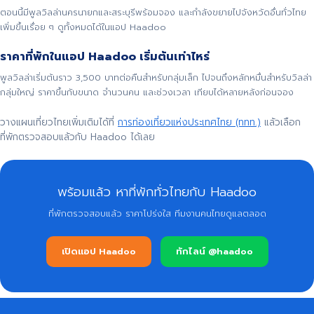
ตอนนี้มีพูลวิลล่านครนายกและสระบุรีพร้อมจอง และกำลังขยายไปจังหวัดอื่นทั่วไทย
เพิ่มขึ้นเรื่อย ๆ ดูทั้งหมดได้ในแอป Haadoo
ราคาที่พักในแอป Haadoo เริ่มต้นเท่าไหร่
พูลวิลล่าเริ่มต้นราว 3,500 บาทต่อคืนสำหรับกลุ่มเล็ก ไปจนถึงหลักหมื่นสำหรับวิลล่า
กลุ่มใหญ่ ราคาขึ้นกับขนาด จำนวนคน และช่วงเวลา เทียบได้หลายหลังก่อนจอง
วางแผนเที่ยวไทยเพิ่มเติมได้ที่
การท่องเที่ยวแห่งประเทศไทย (ททท.)
แล้วเลือก
ที่พักตรวจสอบแล้วกับ Haadoo ได้เลย
พร้อมแล้ว หาที่พักทั่วไทยกับ Haadoo
ที่พักตรวจสอบแล้ว ราคาโปร่งใส ทีมงานคนไทยดูแลตลอด
เปิดแอป Haadoo
ทักไลน์ @haadoo