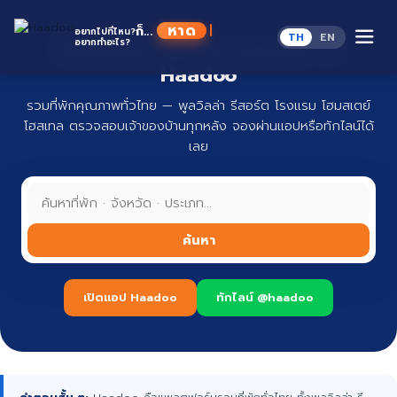
Skip
to
ก็...
อยากไปที่ไหน?
TH
EN
content
อยากทำอะไร?
ที่พักทั่วไทย จองง่าย ปลอดภัย กับ
Haadoo
รวมที่พักคุณภาพทั่วไทย — พูลวิลล่า รีสอร์ต โรงแรม โฮมสเตย์
โฮสเทล ตรวจสอบเจ้าของบ้านทุกหลัง จองผ่านแอปหรือทักไลน์ได้
เลย
ค้นหา
เปิดแอป Haadoo
ทักไลน์ @haadoo