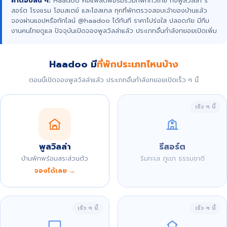
คำตอบสั้น ๆ:
Haadoo คือแพลตฟอร์มรวมที่พักทั่วไทย ทั้งพูลวิลล่า รี
สอร์ต โรงแรม โฮมสเตย์ และโฮสเทล ทุกที่พักตรวจสอบเจ้าของบ้านแล้ว
จองผ่านแอปหรือทักไลน์ @haadoo ได้ทันที ราคาโปร่งใส ปลอดภัย มีทีม
งานคนไทยดูแล ปัจจุบันเปิดจองพูลวิลล่าแล้ว ประเภทอื่นกำลังทยอยเปิดเพิ่ม
Haadoo มี
ที่พักประเภทไหนบ้าง
ตอนนี้เปิดจองพูลวิลล่าแล้ว ประเภทอื่นกำลังทยอยเปิดเร็ว ๆ นี้
เร็ว ๆ นี้
พูลวิลล่า
รีสอร์ต
บ้านพักพร้อมสระส่วนตัว
ริมทะเล ภูเขา ธรรมชาติ
จองได้เลย →
เร็ว ๆ นี้
เร็ว ๆ นี้