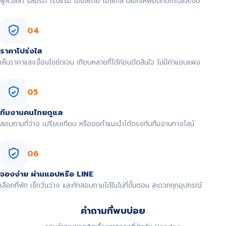
พูลวิลล่า รีสอร์ต โรงแรม โฮมสเตย์ โฮสเทล เลือกให้พอดีกับทริปและงบ
04
ราคาโปร่งใส
เห็นราคาและเงื่อนไขชัดเจน เทียบหลายที่ได้ก่อนตัดสินใจ ไม่มีค่าแอบแฝง
05
ทีมงานคนไทยดูแล
สอบถามที่ว่าง เปรียบเทียบ หรือขอคำแนะนำได้ตรงกับทีมงานทางไลน์
06
จองง่าย ผ่านแอปหรือ LINE
เลือกที่พัก เช็กวันว่าง และทักสอบถามได้ในไม่กี่ขั้นตอน สะดวกทุกอุปกรณ์
คำถามที่พบบ่อย