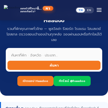
Skip
to
ก็...
อยากไปที่ไหน?
TH
EN
content
อยากทำอะไร?
ที่พักทั่วไทย จองง่าย ปลอดภัย กับ
Haadoo
รวมที่พักคุณภาพทั่วไทย — พูลวิลล่า รีสอร์ต โรงแรม โฮมสเตย์
โฮสเทล ตรวจสอบเจ้าของบ้านทุกหลัง จองผ่านแอปหรือทักไลน์ได้
เลย
ค้นหา
เปิดแอป Haadoo
ทักไลน์ @haadoo