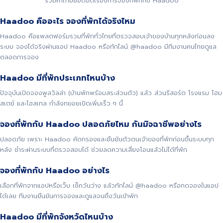
รวมคำถามยอดฮิตเรื่องการจองที่พักกับ Haadoo
Haadoo คืออะไร จองที่พักได้จริงไหม
Haadoo คือแพลตฟอร์มรวมที่พักทั่วไทยที่ตรวจสอบเจ้าของบ้านทุกหลังก่อนลง
ระบบ จองได้จริงผ่านแอป Haadoo หรือทักไลน์ @haadoo มีทีมงานคนไทยดูแล
ตลอดการจอง
Haadoo มีที่พักประเภทไหนบ้าง
ปัจจุบันเปิดจองพูลวิลล่า (บ้านพักพร้อมสระส่วนตัว) แล้ว ส่วนรีสอร์ต โรงแรม โฮม
สเตย์ และโฮสเทล กำลังทยอยเปิดเพิ่มเร็ว ๆ นี้
จองที่พักกับ Haadoo ปลอดภัยไหม กันมิจฉาชีพอย่างไร
ปลอดภัย เพราะ Haadoo คัดกรองและยืนยันตัวตนเจ้าของที่พักก่อนขึ้นระบบทุก
หลัง ชำระผ่านระบบที่ตรวจสอบได้ ช่วยลดความเสี่ยงโอนแล้วไม่ได้ที่พัก
จองที่พักกับ Haadoo อย่างไร
เลือกที่พักจากแอปหรือเว็บ เช็กวันว่าง แล้วทักไลน์ @haadoo หรือกดจองในแอป
ได้เลย ทีมงานยืนยันการจองและดูแลจนถึงวันเข้าพัก
Haadoo มีที่พักจังหวัดไหนบ้าง