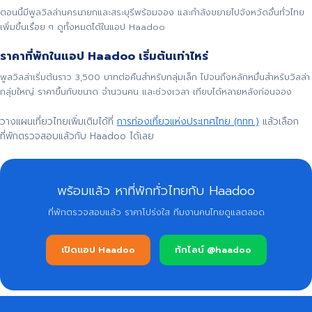
ตอนนี้มีพูลวิลล่านครนายกและสระบุรีพร้อมจอง และกำลังขยายไปจังหวัดอื่นทั่วไทย
เพิ่มขึ้นเรื่อย ๆ ดูทั้งหมดได้ในแอป Haadoo
ราคาที่พักในแอป Haadoo เริ่มต้นเท่าไหร่
พูลวิลล่าเริ่มต้นราว 3,500 บาทต่อคืนสำหรับกลุ่มเล็ก ไปจนถึงหลักหมื่นสำหรับวิลล่า
กลุ่มใหญ่ ราคาขึ้นกับขนาด จำนวนคน และช่วงเวลา เทียบได้หลายหลังก่อนจอง
วางแผนเที่ยวไทยเพิ่มเติมได้ที่
การท่องเที่ยวแห่งประเทศไทย (ททท.)
แล้วเลือก
ที่พักตรวจสอบแล้วกับ Haadoo ได้เลย
พร้อมแล้ว หาที่พักทั่วไทยกับ Haadoo
ที่พักตรวจสอบแล้ว ราคาโปร่งใส ทีมงานคนไทยดูแลตลอด
เปิดแอป Haadoo
ทักไลน์ @haadoo