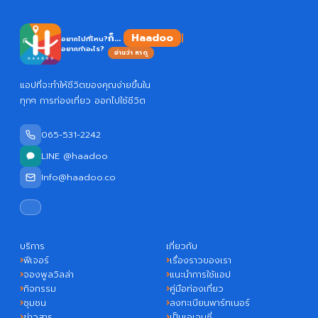
Haadoo
ก็...
อยากไปที่ไหน?
อยากทำอะไร?
อ่านว่า หาดู
แอปที่จะทำให้ชีวิตของคุณง่ายขึ้นใน
ทุกๆ การท่องเที่ยว ออกไปใช้ชีวิต
065-531-2242
LINE @haadoo
Info@haadoo.co
บริการ
เกี่ยวกับ
ฟีเจอร์
เรื่องราวของเรา
จองพูลวิลล่า
แนะนำการใช้แอป
กิจกรรม
คู่มือท่องเที่ยว
ชุมชน
ลงทะเบียนพาร์ทเนอร์
ข่าวสาร
เป็นเอเจนซี่