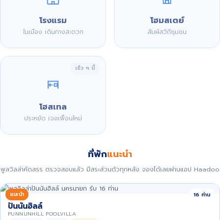
โรงแรม
โฮมสเตย์
ในเมือง เดินทางสะดวก
สัมผัสวิถีชุมชน
เร็ว ๆ นี้
โฮสเทล
ประหยัด เจอเพื่อนใหม่
ที่พัก
แนะนำ
พูลวิลล่าคัดสรร ตรวจสอบแล้ว มีสระส่วนตัวทุกหลัง จองได้เลยผ่านแอป Haadoo
แนะนำ
16 ท่าน
ปันนันฮิลล์
PUNNUNHILL POOLVILLA