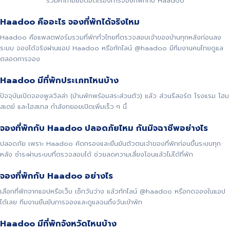
รวมคำถามยอดฮิตเรื่องการจองที่พักกับ Haadoo
Haadoo คืออะไร จองที่พักได้จริงไหม
Haadoo คือแพลตฟอร์มรวมที่พักทั่วไทยที่ตรวจสอบเจ้าของบ้านทุกหลังก่อนลง
ระบบ จองได้จริงผ่านแอป Haadoo หรือทักไลน์ @haadoo มีทีมงานคนไทยดูแล
ตลอดการจอง
Haadoo มีที่พักประเภทไหนบ้าง
ปัจจุบันเปิดจองพูลวิลล่า (บ้านพักพร้อมสระส่วนตัว) แล้ว ส่วนรีสอร์ต โรงแรม โฮม
สเตย์ และโฮสเทล กำลังทยอยเปิดเพิ่มเร็ว ๆ นี้
จองที่พักกับ Haadoo ปลอดภัยไหม กันมิจฉาชีพอย่างไร
ปลอดภัย เพราะ Haadoo คัดกรองและยืนยันตัวตนเจ้าของที่พักก่อนขึ้นระบบทุก
หลัง ชำระผ่านระบบที่ตรวจสอบได้ ช่วยลดความเสี่ยงโอนแล้วไม่ได้ที่พัก
จองที่พักกับ Haadoo อย่างไร
เลือกที่พักจากแอปหรือเว็บ เช็กวันว่าง แล้วทักไลน์ @haadoo หรือกดจองในแอป
ได้เลย ทีมงานยืนยันการจองและดูแลจนถึงวันเข้าพัก
Haadoo มีที่พักจังหวัดไหนบ้าง