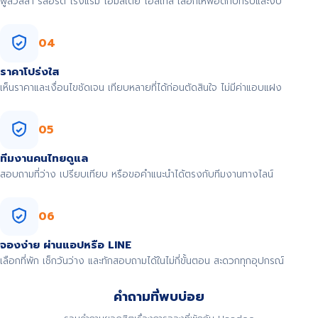
พูลวิลล่า รีสอร์ต โรงแรม โฮมสเตย์ โฮสเทล เลือกให้พอดีกับทริปและงบ
04
ราคาโปร่งใส
เห็นราคาและเงื่อนไขชัดเจน เทียบหลายที่ได้ก่อนตัดสินใจ ไม่มีค่าแอบแฝง
05
ทีมงานคนไทยดูแล
สอบถามที่ว่าง เปรียบเทียบ หรือขอคำแนะนำได้ตรงกับทีมงานทางไลน์
06
จองง่าย ผ่านแอปหรือ LINE
เลือกที่พัก เช็กวันว่าง และทักสอบถามได้ในไม่กี่ขั้นตอน สะดวกทุกอุปกรณ์
คำถามที่พบบ่อย