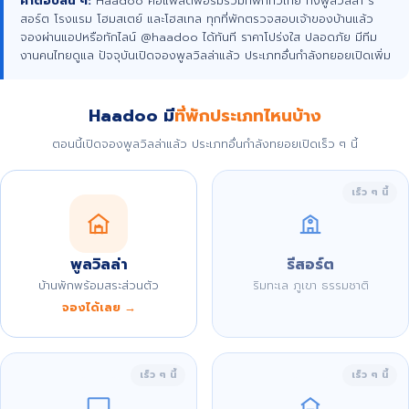
คำตอบสั้น ๆ:
Haadoo คือแพลตฟอร์มรวมที่พักทั่วไทย ทั้งพูลวิลล่า รี
สอร์ต โรงแรม โฮมสเตย์ และโฮสเทล ทุกที่พักตรวจสอบเจ้าของบ้านแล้ว
จองผ่านแอปหรือทักไลน์ @haadoo ได้ทันที ราคาโปร่งใส ปลอดภัย มีทีม
งานคนไทยดูแล ปัจจุบันเปิดจองพูลวิลล่าแล้ว ประเภทอื่นกำลังทยอยเปิดเพิ่ม
Haadoo มี
ที่พักประเภทไหนบ้าง
ตอนนี้เปิดจองพูลวิลล่าแล้ว ประเภทอื่นกำลังทยอยเปิดเร็ว ๆ นี้
เร็ว ๆ นี้
พูลวิลล่า
รีสอร์ต
บ้านพักพร้อมสระส่วนตัว
ริมทะเล ภูเขา ธรรมชาติ
จองได้เลย →
เร็ว ๆ นี้
เร็ว ๆ นี้