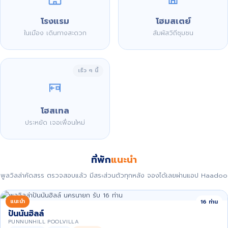
โรงแรม
โฮมสเตย์
ในเมือง เดินทางสะดวก
สัมผัสวิถีชุมชน
เร็ว ๆ นี้
โฮสเทล
ประหยัด เจอเพื่อนใหม่
ที่พัก
แนะนำ
พูลวิลล่าคัดสรร ตรวจสอบแล้ว มีสระส่วนตัวทุกหลัง จองได้เลยผ่านแอป Haadoo
แนะนำ
16 ท่าน
ปันนันฮิลล์
PUNNUNHILL POOLVILLA