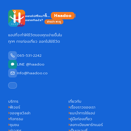
Haadoo
ก็...
อยากไปที่ไหน?
อยากทำอะไร?
อ่านว่า หาดู
แอปที่จะทำให้ชีวิตของคุณง่ายขึ้นใน
ทุกๆ การท่องเที่ยว ออกไปใช้ชีวิต
065-531-2242
LINE @haadoo
Info@haadoo.co
บริการ
เกี่ยวกับ
ฟีเจอร์
เรื่องราวของเรา
จองพูลวิลล่า
แนะนำการใช้แอป
กิจกรรม
คู่มือท่องเที่ยว
ชุมชน
ลงทะเบียนพาร์ทเนอร์
ข่าวสาร
เป็นเอเจนซี่