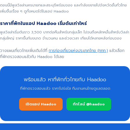
ตอนนี้มีพูลวิลล่านครนายกและสระบุรีพร้อมจอง และกำลังขยายไปจังหวัดอื่นทั่วไทย
เพิ่มขึ้นเรื่อย ๆ ดูทั้งหมดได้ในแอป Haadoo
ราคาที่พักในแอป Haadoo เริ่มต้นเท่าไหร่
พูลวิลล่าเริ่มต้นราว 3,500 บาทต่อคืนสำหรับกลุ่มเล็ก ไปจนถึงหลักหมื่นสำหรับวิลล่า
กลุ่มใหญ่ ราคาขึ้นกับขนาด จำนวนคน และช่วงเวลา เทียบได้หลายหลังก่อนจอง
วางแผนเที่ยวไทยเพิ่มเติมได้ที่
การท่องเที่ยวแห่งประเทศไทย (ททท.)
แล้วเลือก
ที่พักตรวจสอบแล้วกับ Haadoo ได้เลย
พร้อมแล้ว หาที่พักทั่วไทยกับ Haadoo
ที่พักตรวจสอบแล้ว ราคาโปร่งใส ทีมงานคนไทยดูแลตลอด
เปิดแอป Haadoo
ทักไลน์ @haadoo