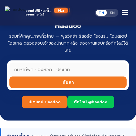
Skip
to
Haado
ก็...
อยากไปที่ไหน?
TH
EN
content
อยากทำอะไร?
ที่พักทั่วไทย จองง่าย ปลอดภัย กับ
Haadoo
รวมที่พักคุณภาพทั่วไทย — พูลวิลล่า รีสอร์ต โรงแรม โฮมสเตย์
โฮสเทล ตรวจสอบเจ้าของบ้านทุกหลัง จองผ่านแอปหรือทักไลน์ได้
เลย
ค้นหา
เปิดแอป Haadoo
ทักไลน์ @haadoo