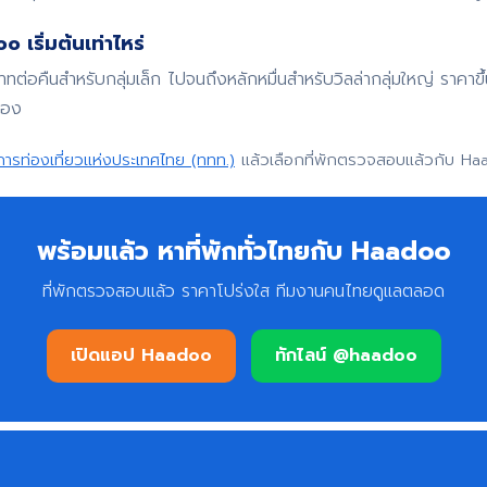
 เริ่มต้นเท่าไหร่
บาทต่อคืนสำหรับกลุ่มเล็ก ไปจนถึงหลักหมื่นสำหรับวิลล่ากลุ่มใหญ่ ราค
จอง
การท่องเที่ยวแห่งประเทศไทย (ททท.)
แล้วเลือกที่พักตรวจสอบแล้วกับ Ha
พร้อมแล้ว หาที่พักทั่วไทยกับ Haadoo
ที่พักตรวจสอบแล้ว ราคาโปร่งใส ทีมงานคนไทยดูแลตลอด
เปิดแอป Haadoo
ทักไลน์ @haadoo