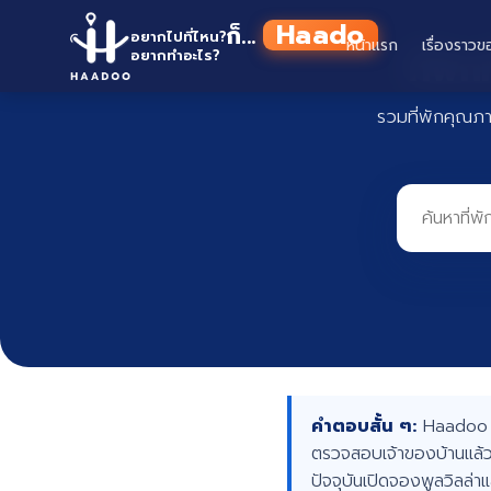
Skip
Haadoo
ก็...
to
อยากไปที่ไหน?
หน้าแรก
เรื่องราวข
ที่พั
อยากทำอะไร?
อ่านว่า หาดู
content
รวมที่พักคุณภ
คำตอบสั้น ๆ:
Haadoo คื
ตรวจสอบเจ้าของบ้านแล้ว
ปัจจุบันเปิดจองพูลวิลล่า