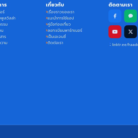
การ
เกี่ยวกับ
ติดตามเรา
อร์
เรื่องราวของเรา
พูลวิลล่า
แนะนำการใช้แอป
กรรม
คู่มือท่องเที่ยว
ชน
ลงทะเบียนพาร์ทเนอร์
วสาร
เป็นเอเจนซี่
ความ
ติดต่อเรา
linktr.ee/haa