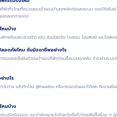
พักได้จริงไหม
พักทั่วไทยที่ตรวจสอบเจ้าของบ้านทุกหลังก่อนลงระบบ จองได้จริงผ
ดูแลตลอดการจอง
ไหนบ้าง
้านพักพร้อมสระส่วนตัว) แล้ว ส่วนรีสอร์ต โรงแรม โฮมสเตย์ และโฮสเทล ก
ปลอดภัยไหม กันมิจฉาชีพอย่างไร
รองและยืนยันตัวตนเจ้าของที่พักก่อนขึ้นระบบทุกหลัง ชำระผ่านระบบ
ย่างไร
 เช็กวันว่าง แล้วทักไลน์ @haadoo หรือกดจองในแอปได้เลย ทีมงานยืน
ดไหนบ้าง
สระบุรีพร้อมจอง และกำลังขยายไปจังหวัดอื่นทั่วไทยเพิ่มขึ้นเรื่อย ๆ