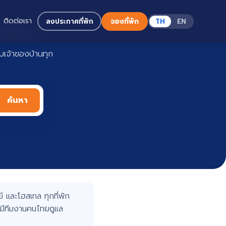
ติดต่อเรา
ลงประกาศที่พัก
จองที่พัก
TH
EN
Haadoo
เจ้าของบ้านทุก
ค้นหา
 และโฮสเทล ทุกที่พัก
มีทีมงานคนไทยดูแล