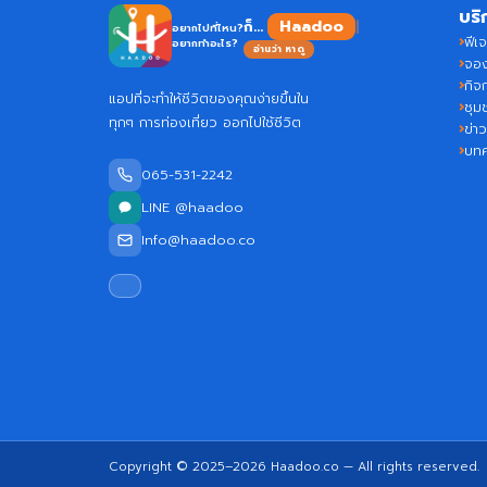
บริ
Haa
ก็...
อยากไปที่ไหน?
ฟีเจ
อยากทำอะไร?
อ่านว่า หาดู
จอง
กิจ
แอปที่จะทำให้ชีวิตของคุณง่ายขึ้นใน
ชุม
ทุกๆ การท่องเที่ยว ออกไปใช้ชีวิต
ข่า
บท
065-531-2242
LINE @haadoo
Info@haadoo.co
Copyright © 2025–2026
Haadoo.co
— All rights reserved.