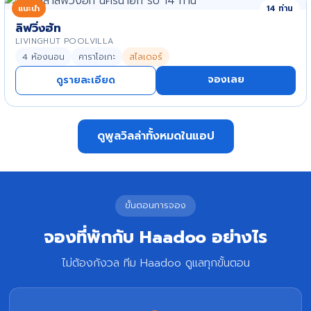
แนะนำ
14 ท่าน
ลิฟวิ่งฮัท
LIVINGHUT POOLVILLA
4 ห้องนอน
คาราโอเกะ
สไลเดอร์
จองเลย
ดูรายละเอียด
ดูพูลวิลล่าทั้งหมดในแอป
ขั้นตอนการจอง
จองที่พักกับ Haadoo อย่างไร
ไม่ต้องกังวล ทีม Haadoo ดูแลทุกขั้นตอน