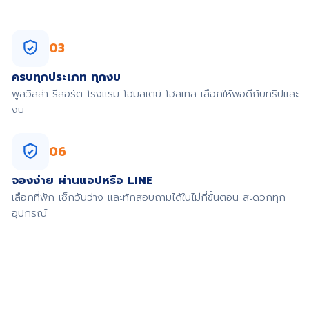
03
ครบทุกประเภท ทุกงบ
พูลวิลล่า รีสอร์ต โรงแรม โฮมสเตย์ โฮสเทล เลือกให้พอดีกับทริปและ
งบ
06
จองง่าย ผ่านแอปหรือ LINE
เลือกที่พัก เช็กวันว่าง และทักสอบถามได้ในไม่กี่ขั้นตอน สะดวกทุก
อุปกรณ์