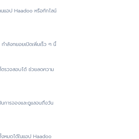
่านแอป Haadoo หรือทักไลน์
ำลังทยอยเปิดเพิ่มเร็ว ๆ นี้
ที่ตรวจสอบได้ ช่วยลดความ
ยันการจองและดูแลจนถึงวัน
 ดูทั้งหมดได้ในแอป Haadoo