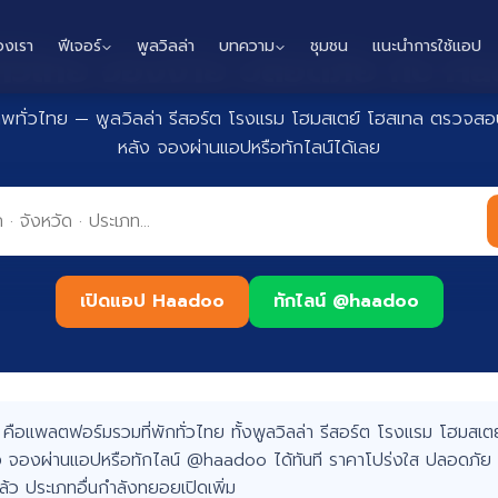
องเรา
ฟีเจอร์
พูลวิลล่า
บทความ
ชุมชน
แนะนำการใช้แอป
กทั่วไทย จองง่าย ปลอดภัย กับ 
าพทั่วไทย — พูลวิลล่า รีสอร์ต โรงแรม โฮมสเตย์ โฮสเทล ตรวจสอบ
หลัง จองผ่านแอปหรือทักไลน์ได้เลย
เปิดแอป Haadoo
ทักไลน์ @haadoo
อแพลตฟอร์มรวมที่พักทั่วไทย ทั้งพูลวิลล่า รีสอร์ต โรงแรม โฮมสเตย์
 จองผ่านแอปหรือทักไลน์ @haadoo ได้ทันที ราคาโปร่งใส ปลอดภัย 
แล้ว ประเภทอื่นกำลังทยอยเปิดเพิ่ม