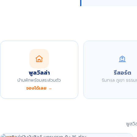
พูลวิลล่า
รีสอร์ต
บ้านพักพร้อมสระส่วนตัว
ริมทะเล ภูเขา ธรรม
จองได้เลย →
พูลว