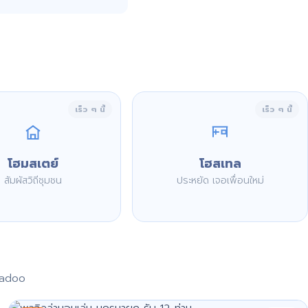
เร็ว ๆ นี้
เร็ว ๆ นี้
โฮมสเตย์
โฮสเทล
สัมผัสวิถีชุมชน
ประหยัด เจอเพื่อนใหม่
aadoo