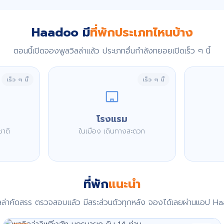
Haadoo มี
ที่พักประเภทไหนบ้าง
ตอนนี้เปิดจองพูลวิลล่าแล้ว ประเภทอื่นกำลังทยอยเปิดเร็ว ๆ นี้
เร็ว ๆ นี้
เร็ว ๆ นี้
โรงแรม
ชาติ
ในเมือง เดินทางสะดวก
ที่พัก
แนะนำ
ิลล่าคัดสรร ตรวจสอบแล้ว มีสระส่วนตัวทุกหลัง จองได้เลยผ่านแอป H