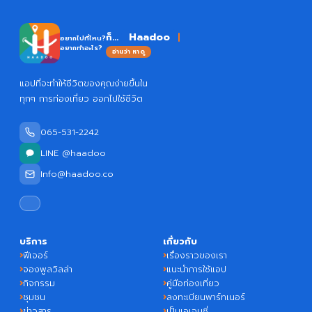
H
ก็...
อยากไปที่ไหน?
อยากทำอะไร?
อ่านว่า หาดู
แอปที่จะทำให้ชีวิตของคุณง่ายขึ้นใน
ทุกๆ การท่องเที่ยว ออกไปใช้ชีวิต
065-531-2242
LINE @haadoo
Info@haadoo.co
บริการ
เกี่ยวกับ
ฟีเจอร์
เรื่องราวของเรา
จองพูลวิลล่า
แนะนำการใช้แอป
กิจกรรม
คู่มือท่องเที่ยว
ชุมชน
ลงทะเบียนพาร์ทเนอร์
ข่าวสาร
เป็นเอเจนซี่