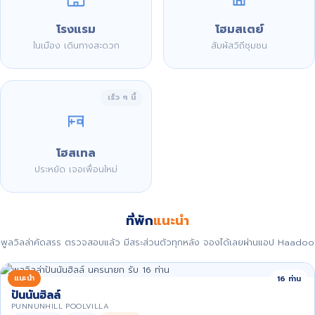
โรงแรม
โฮมสเตย์
ในเมือง เดินทางสะดวก
สัมผัสวิถีชุมชน
เร็ว ๆ นี้
โฮสเทล
ประหยัด เจอเพื่อนใหม่
ที่พัก
แนะนำ
พูลวิลล่าคัดสรร ตรวจสอบแล้ว มีสระส่วนตัวทุกหลัง จองได้เลยผ่านแอป Haadoo
แนะนำ
16 ท่าน
ปันนันฮิลล์
PUNNUNHILL POOLVILLA