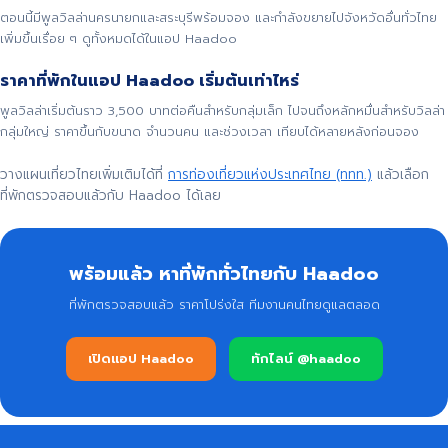
ตอนนี้มีพูลวิลล่านครนายกและสระบุรีพร้อมจอง และกำลังขยายไปจังหวัดอื่นทั่วไทย
เพิ่มขึ้นเรื่อย ๆ ดูทั้งหมดได้ในแอป Haadoo
ราคาที่พักในแอป Haadoo เริ่มต้นเท่าไหร่
พูลวิลล่าเริ่มต้นราว 3,500 บาทต่อคืนสำหรับกลุ่มเล็ก ไปจนถึงหลักหมื่นสำหรับวิลล่า
กลุ่มใหญ่ ราคาขึ้นกับขนาด จำนวนคน และช่วงเวลา เทียบได้หลายหลังก่อนจอง
วางแผนเที่ยวไทยเพิ่มเติมได้ที่
การท่องเที่ยวแห่งประเทศไทย (ททท.)
แล้วเลือก
ที่พักตรวจสอบแล้วกับ Haadoo ได้เลย
พร้อมแล้ว หาที่พักทั่วไทยกับ Haadoo
ที่พักตรวจสอบแล้ว ราคาโปร่งใส ทีมงานคนไทยดูแลตลอด
เปิดแอป Haadoo
ทักไลน์ @haadoo