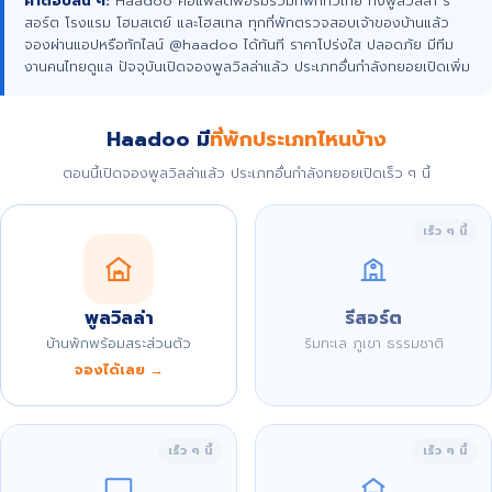
คำตอบสั้น ๆ:
Haadoo คือแพลตฟอร์มรวมที่พักทั่วไทย ทั้งพูลวิลล่า รี
สอร์ต โรงแรม โฮมสเตย์ และโฮสเทล ทุกที่พักตรวจสอบเจ้าของบ้านแล้ว
จองผ่านแอปหรือทักไลน์ @haadoo ได้ทันที ราคาโปร่งใส ปลอดภัย มีทีม
งานคนไทยดูแล ปัจจุบันเปิดจองพูลวิลล่าแล้ว ประเภทอื่นกำลังทยอยเปิดเพิ่ม
Haadoo มี
ที่พักประเภทไหนบ้าง
ตอนนี้เปิดจองพูลวิลล่าแล้ว ประเภทอื่นกำลังทยอยเปิดเร็ว ๆ นี้
เร็ว ๆ นี้
พูลวิลล่า
รีสอร์ต
บ้านพักพร้อมสระส่วนตัว
ริมทะเล ภูเขา ธรรมชาติ
จองได้เลย →
เร็ว ๆ นี้
เร็ว ๆ นี้