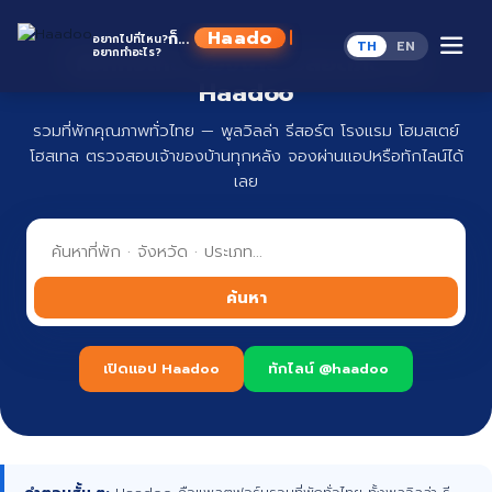
Skip
to
Haadoo
ก็...
อยากไปที่ไหน?
TH
EN
content
อยากทำอะไร?
ที่พักทั่วไทย จองง่าย ปลอดภัย กับ
อ่านว่า หาดู
Haadoo
รวมที่พักคุณภาพทั่วไทย — พูลวิลล่า รีสอร์ต โรงแรม โฮมสเตย์
โฮสเทล ตรวจสอบเจ้าของบ้านทุกหลัง จองผ่านแอปหรือทักไลน์ได้
เลย
ค้นหา
เปิดแอป Haadoo
ทักไลน์ @haadoo