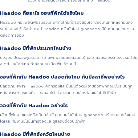
รวมคำถามยอดฮิตเรื่องการจองที่พักกับ Haadoo
Haadoo คืออะไร จองที่พักได้จริงไหม
Haadoo คือแพลตฟอร์มรวมที่พักทั่วไทยที่ตรวจสอบเจ้าของบ้านทุกหลังก่อนลง
ระบบ จองได้จริงผ่านแอป Haadoo หรือทักไลน์ @haadoo มีทีมงานคนไทยดูแล
ตลอดการจอง
Haadoo มีที่พักประเภทไหนบ้าง
ปัจจุบันเปิดจองพูลวิลล่า (บ้านพักพร้อมสระส่วนตัว) แล้ว ส่วนรีสอร์ต โรงแรม โฮม
สเตย์ และโฮสเทล กำลังทยอยเปิดเพิ่มเร็ว ๆ นี้
จองที่พักกับ Haadoo ปลอดภัยไหม กันมิจฉาชีพอย่างไร
ปลอดภัย เพราะ Haadoo คัดกรองและยืนยันตัวตนเจ้าของที่พักก่อนขึ้นระบบทุก
หลัง ชำระผ่านระบบที่ตรวจสอบได้ ช่วยลดความเสี่ยงโอนแล้วไม่ได้ที่พัก
จองที่พักกับ Haadoo อย่างไร
เลือกที่พักจากแอปหรือเว็บ เช็กวันว่าง แล้วทักไลน์ @haadoo หรือกดจองในแอป
ได้เลย ทีมงานยืนยันการจองและดูแลจนถึงวันเข้าพัก
Haadoo มีที่พักจังหวัดไหนบ้าง