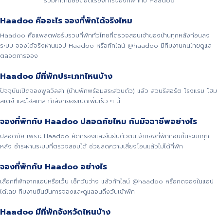
รวมคำถามยอดฮิตเรื่องการจองที่พักกับ Haadoo
Haadoo คืออะไร จองที่พักได้จริงไหม
Haadoo คือแพลตฟอร์มรวมที่พักทั่วไทยที่ตรวจสอบเจ้าของบ้านทุกหลังก่อนลง
ระบบ จองได้จริงผ่านแอป Haadoo หรือทักไลน์ @haadoo มีทีมงานคนไทยดูแล
ตลอดการจอง
Haadoo มีที่พักประเภทไหนบ้าง
ปัจจุบันเปิดจองพูลวิลล่า (บ้านพักพร้อมสระส่วนตัว) แล้ว ส่วนรีสอร์ต โรงแรม โฮม
สเตย์ และโฮสเทล กำลังทยอยเปิดเพิ่มเร็ว ๆ นี้
จองที่พักกับ Haadoo ปลอดภัยไหม กันมิจฉาชีพอย่างไร
ปลอดภัย เพราะ Haadoo คัดกรองและยืนยันตัวตนเจ้าของที่พักก่อนขึ้นระบบทุก
หลัง ชำระผ่านระบบที่ตรวจสอบได้ ช่วยลดความเสี่ยงโอนแล้วไม่ได้ที่พัก
จองที่พักกับ Haadoo อย่างไร
เลือกที่พักจากแอปหรือเว็บ เช็กวันว่าง แล้วทักไลน์ @haadoo หรือกดจองในแอป
ได้เลย ทีมงานยืนยันการจองและดูแลจนถึงวันเข้าพัก
Haadoo มีที่พักจังหวัดไหนบ้าง