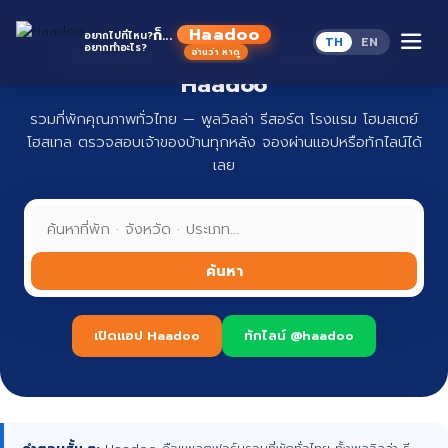
Skip
to
Haadoo
ก็...
อยากไปที่ไหน?
TH
EN
content
อยากทำอะไร?
ที่พักทั่วไทย จองง่าย ปลอดภัย กับ
อ่านว่า หาดู
Haadoo
รวมที่พักคุณภาพทั่วไทย — พูลวิลล่า รีสอร์ต โรงแรม โฮมสเตย์
โฮสเทล ตรวจสอบเจ้าของบ้านทุกหลัง จองผ่านแอปหรือทักไลน์ได้
เลย
ค้นหา
เปิดแอป Haadoo
ทักไลน์ @haadoo