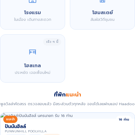
โรงแรม
โฮมสเตย์
ในเมือง เดินทางสะดวก
สัมผัสวิถีชุมชน
เร็ว ๆ นี้
โฮสเทล
ประหยัด เจอเพื่อนใหม่
ที่พัก
แนะนำ
พูลวิลล่าคัดสรร ตรวจสอบแล้ว มีสระส่วนตัวทุกหลัง จองได้เลยผ่านแอป Haadoo
แนะนำ
16 ท่าน
ปันนันฮิลล์
PUNNUNHILL POOLVILLA