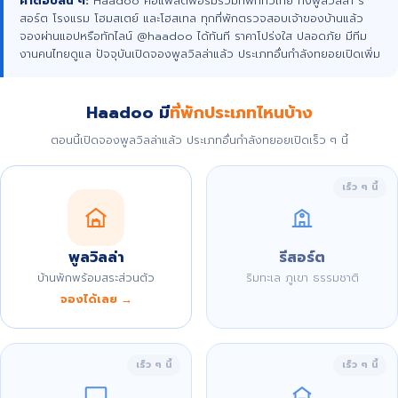
คำตอบสั้น ๆ:
Haadoo คือแพลตฟอร์มรวมที่พักทั่วไทย ทั้งพูลวิลล่า รี
สอร์ต โรงแรม โฮมสเตย์ และโฮสเทล ทุกที่พักตรวจสอบเจ้าของบ้านแล้ว
จองผ่านแอปหรือทักไลน์ @haadoo ได้ทันที ราคาโปร่งใส ปลอดภัย มีทีม
งานคนไทยดูแล ปัจจุบันเปิดจองพูลวิลล่าแล้ว ประเภทอื่นกำลังทยอยเปิดเพิ่ม
Haadoo มี
ที่พักประเภทไหนบ้าง
ตอนนี้เปิดจองพูลวิลล่าแล้ว ประเภทอื่นกำลังทยอยเปิดเร็ว ๆ นี้
เร็ว ๆ นี้
พูลวิลล่า
รีสอร์ต
บ้านพักพร้อมสระส่วนตัว
ริมทะเล ภูเขา ธรรมชาติ
จองได้เลย →
เร็ว ๆ นี้
เร็ว ๆ นี้