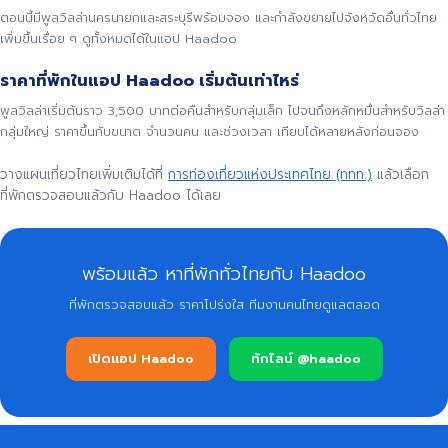
ตอนนี้มีพูลวิลล่านครนายกและสระบุรีพร้อมจอง และกำลังขยายไปจังหวัดอื่นทั่วไทย
เพิ่มขึ้นเรื่อย ๆ ดูทั้งหมดได้ในแอป Haadoo
ราคาที่พักในแอป Haadoo เริ่มต้นเท่าไหร่
พูลวิลล่าเริ่มต้นราว 3,500 บาทต่อคืนสำหรับกลุ่มเล็ก ไปจนถึงหลักหมื่นสำหรับวิลล่า
กลุ่มใหญ่ ราคาขึ้นกับขนาด จำนวนคน และช่วงเวลา เทียบได้หลายหลังก่อนจอง
วางแผนเที่ยวไทยเพิ่มเติมได้ที่
การท่องเที่ยวแห่งประเทศไทย (ททท.)
แล้วเลือก
ที่พักตรวจสอบแล้วกับ Haadoo ได้เลย
พร้อมแล้ว หาที่พักทั่วไทยกับ Haadoo
ที่พักตรวจสอบแล้ว ราคาโปร่งใส ทีมงานคนไทยดูแลตลอด
เปิดแอป Haadoo
ทักไลน์ @haadoo