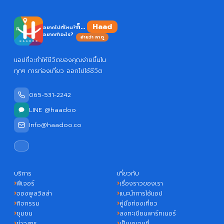
ก็...
อยากไปที่ไหน?
อยากทำอะไร?
อ่านว่า หาดู
แอปที่จะทำให้ชีวิตของคุณง่ายขึ้นใน
ทุกๆ การท่องเที่ยว ออกไปใช้ชีวิต
065-531-2242
LINE @haadoo
Info@haadoo.co
บริการ
เกี่ยวกับ
ฟีเจอร์
เรื่องราวของเรา
จองพูลวิลล่า
แนะนำการใช้แอป
กิจกรรม
คู่มือท่องเที่ยว
ชุมชน
ลงทะเบียนพาร์ทเนอร์
ข่าวสาร
เป็นเอเจนซี่