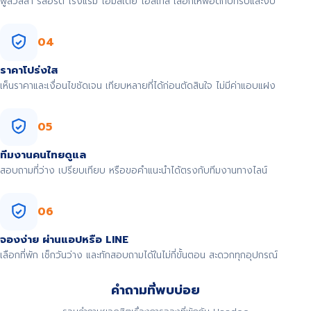
พูลวิลล่า รีสอร์ต โรงแรม โฮมสเตย์ โฮสเทล เลือกให้พอดีกับทริปและงบ
04
ราคาโปร่งใส
เห็นราคาและเงื่อนไขชัดเจน เทียบหลายที่ได้ก่อนตัดสินใจ ไม่มีค่าแอบแฝง
05
ทีมงานคนไทยดูแล
สอบถามที่ว่าง เปรียบเทียบ หรือขอคำแนะนำได้ตรงกับทีมงานทางไลน์
06
จองง่าย ผ่านแอปหรือ LINE
เลือกที่พัก เช็กวันว่าง และทักสอบถามได้ในไม่กี่ขั้นตอน สะดวกทุกอุปกรณ์
คำถามที่พบบ่อย