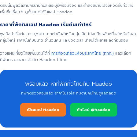
ตอนนี้มีพูลวิลล่านครนายกและสระบุรีพร้อมจอง และกำลังขยายไปจังหวัดอื่นทั่วไทย
เพิ่มขึ้นเรื่อย ๆ ดูทั้งหมดได้ในแอป Haadoo
ราคาที่พักในแอป Haadoo เริ่มต้นเท่าไหร่
พูลวิลล่าเริ่มต้นราว 3,500 บาทต่อคืนสำหรับกลุ่มเล็ก ไปจนถึงหลักหมื่นสำหรับวิลล่า
กลุ่มใหญ่ ราคาขึ้นกับขนาด จำนวนคน และช่วงเวลา เทียบได้หลายหลังก่อนจอง
วางแผนเที่ยวไทยเพิ่มเติมได้ที่
การท่องเที่ยวแห่งประเทศไทย (ททท.)
แล้วเลือก
ที่พักตรวจสอบแล้วกับ Haadoo ได้เลย
พร้อมแล้ว หาที่พักทั่วไทยกับ Haadoo
ที่พักตรวจสอบแล้ว ราคาโปร่งใส ทีมงานคนไทยดูแลตลอด
เปิดแอป Haadoo
ทักไลน์ @haadoo