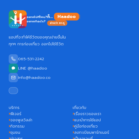
Ha
ก็...
อยากไปที่ไหน?
อยากทำอะไร?
อ่านว่า หาดู
แอปที่จะทำให้ชีวิตของคุณง่ายขึ้นใน
ทุกๆ การท่องเที่ยว ออกไปใช้ชีวิต
065-531-2242
LINE @haadoo
Info@haadoo.co
บริการ
เกี่ยวกับ
ฟีเจอร์
เรื่องราวของเรา
จองพูลวิลล่า
แนะนำการใช้แอป
กิจกรรม
คู่มือท่องเที่ยว
ชุมชน
ลงทะเบียนพาร์ทเนอร์
ข่าวสาร
เป็นเอเจนซี่