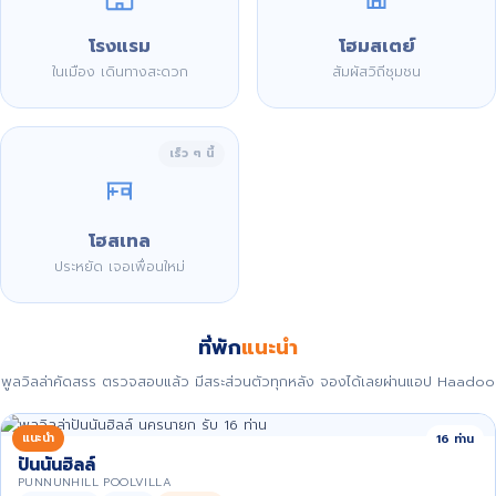
โรงแรม
โฮมสเตย์
ในเมือง เดินทางสะดวก
สัมผัสวิถีชุมชน
เร็ว ๆ นี้
โฮสเทล
ประหยัด เจอเพื่อนใหม่
ที่พัก
แนะนำ
พูลวิลล่าคัดสรร ตรวจสอบแล้ว มีสระส่วนตัวทุกหลัง จองได้เลยผ่านแอป Haadoo
แนะนำ
16 ท่าน
ปันนันฮิลล์
PUNNUNHILL POOLVILLA