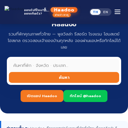
Skip
to
Haadoo
ก็...
อยากไปที่ไหน?
TH
EN
content
อยากทำอะไร?
ที่พักทั่วไทย จองง่าย ปลอดภัย กับ
อ่านว่า หาดู
Haadoo
รวมที่พักคุณภาพทั่วไทย — พูลวิลล่า รีสอร์ต โรงแรม โฮมสเตย์
โฮสเทล ตรวจสอบเจ้าของบ้านทุกหลัง จองผ่านแอปหรือทักไลน์ได้
เลย
ค้นหา
เปิดแอป Haadoo
ทักไลน์ @haadoo