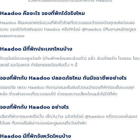
รวมคำถามยอดฮิตเรื่องการจองที่พักกับ Haadoo
Haadoo คืออะไร จองที่พักได้จริงไหม
Haadoo คือแพลตฟอร์มรวมที่พักทั่วไทยที่ตรวจสอบเจ้าของบ้านทุกหลังก่อนลง
ระบบ จองได้จริงผ่านแอป Haadoo หรือทักไลน์ @haadoo มีทีมงานคนไทยดูแล
ตลอดการจอง
Haadoo มีที่พักประเภทไหนบ้าง
ปัจจุบันเปิดจองพูลวิลล่า (บ้านพักพร้อมสระส่วนตัว) แล้ว ส่วนรีสอร์ต โรงแรม โฮม
สเตย์ และโฮสเทล กำลังทยอยเปิดเพิ่มเร็ว ๆ นี้
จองที่พักกับ Haadoo ปลอดภัยไหม กันมิจฉาชีพอย่างไร
ปลอดภัย เพราะ Haadoo คัดกรองและยืนยันตัวตนเจ้าของที่พักก่อนขึ้นระบบทุก
หลัง ชำระผ่านระบบที่ตรวจสอบได้ ช่วยลดความเสี่ยงโอนแล้วไม่ได้ที่พัก
จองที่พักกับ Haadoo อย่างไร
เลือกที่พักจากแอปหรือเว็บ เช็กวันว่าง แล้วทักไลน์ @haadoo หรือกดจองในแอป
ได้เลย ทีมงานยืนยันการจองและดูแลจนถึงวันเข้าพัก
Haadoo มีที่พักจังหวัดไหนบ้าง