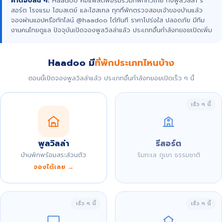
คำตอบสั้น ๆ:
Haadoo คือแพลตฟอร์มรวมที่พักทั่วไทย ทั้งพูลวิลล่า รี
สอร์ต โรงแรม โฮมสเตย์ และโฮสเทล ทุกที่พักตรวจสอบเจ้าของบ้านแล้ว
จองผ่านแอปหรือทักไลน์ @haadoo ได้ทันที ราคาโปร่งใส ปลอดภัย มีทีม
งานคนไทยดูแล ปัจจุบันเปิดจองพูลวิลล่าแล้ว ประเภทอื่นกำลังทยอยเปิดเพิ่ม
Haadoo มี
ที่พักประเภทไหนบ้าง
ตอนนี้เปิดจองพูลวิลล่าแล้ว ประเภทอื่นกำลังทยอยเปิดเร็ว ๆ นี้
เร็ว ๆ นี้
พูลวิลล่า
รีสอร์ต
บ้านพักพร้อมสระส่วนตัว
ริมทะเล ภูเขา ธรรมชาติ
จองได้เลย →
เร็ว ๆ นี้
เร็ว ๆ นี้