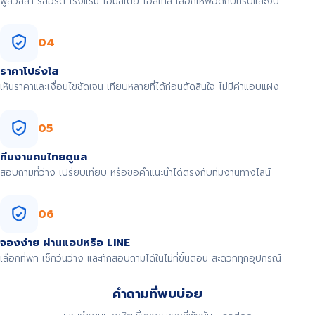
พูลวิลล่า รีสอร์ต โรงแรม โฮมสเตย์ โฮสเทล เลือกให้พอดีกับทริปและงบ
04
ราคาโปร่งใส
เห็นราคาและเงื่อนไขชัดเจน เทียบหลายที่ได้ก่อนตัดสินใจ ไม่มีค่าแอบแฝง
05
ทีมงานคนไทยดูแล
สอบถามที่ว่าง เปรียบเทียบ หรือขอคำแนะนำได้ตรงกับทีมงานทางไลน์
06
จองง่าย ผ่านแอปหรือ LINE
เลือกที่พัก เช็กวันว่าง และทักสอบถามได้ในไม่กี่ขั้นตอน สะดวกทุกอุปกรณ์
คำถามที่พบบ่อย