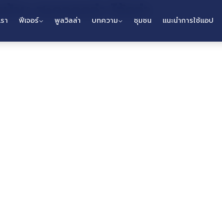
บ้าน สะดวกกว่า ไว้กว่า
เรา
ฟีเจอร์
พูลวิลล่า
บทความ
ชุมชน
แนะนำการใช้แอป