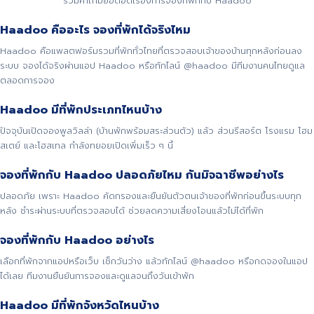
รวมคำถามยอดฮิตเรื่องการจองที่พักกับ Haadoo
Haadoo คืออะไร จองที่พักได้จริงไหม
Haadoo คือแพลตฟอร์มรวมที่พักทั่วไทยที่ตรวจสอบเจ้าของบ้านทุกหลังก่อนลง
ระบบ จองได้จริงผ่านแอป Haadoo หรือทักไลน์ @haadoo มีทีมงานคนไทยดูแล
ตลอดการจอง
Haadoo มีที่พักประเภทไหนบ้าง
ปัจจุบันเปิดจองพูลวิลล่า (บ้านพักพร้อมสระส่วนตัว) แล้ว ส่วนรีสอร์ต โรงแรม โฮม
สเตย์ และโฮสเทล กำลังทยอยเปิดเพิ่มเร็ว ๆ นี้
จองที่พักกับ Haadoo ปลอดภัยไหม กันมิจฉาชีพอย่างไร
ปลอดภัย เพราะ Haadoo คัดกรองและยืนยันตัวตนเจ้าของที่พักก่อนขึ้นระบบทุก
หลัง ชำระผ่านระบบที่ตรวจสอบได้ ช่วยลดความเสี่ยงโอนแล้วไม่ได้ที่พัก
จองที่พักกับ Haadoo อย่างไร
เลือกที่พักจากแอปหรือเว็บ เช็กวันว่าง แล้วทักไลน์ @haadoo หรือกดจองในแอป
ได้เลย ทีมงานยืนยันการจองและดูแลจนถึงวันเข้าพัก
Haadoo มีที่พักจังหวัดไหนบ้าง