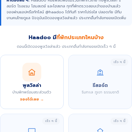
คำตอบสั้น ๆ:
Haadoo คือแพลตฟอร์มรวมที่พักทั่วไทย ทั้งพูลวิลล่า รี
สอร์ต โรงแรม โฮมสเตย์ และโฮสเทล ทุกที่พักตรวจสอบเจ้าของบ้านแล้ว
จองผ่านแอปหรือทักไลน์ @haadoo ได้ทันที ราคาโปร่งใส ปลอดภัย มีทีม
งานคนไทยดูแล ปัจจุบันเปิดจองพูลวิลล่าแล้ว ประเภทอื่นกำลังทยอยเปิดเพิ่ม
Haadoo มี
ที่พักประเภทไหนบ้าง
ตอนนี้เปิดจองพูลวิลล่าแล้ว ประเภทอื่นกำลังทยอยเปิดเร็ว ๆ นี้
เร็ว ๆ นี้
พูลวิลล่า
รีสอร์ต
บ้านพักพร้อมสระส่วนตัว
ริมทะเล ภูเขา ธรรมชาติ
จองได้เลย →
เร็ว ๆ นี้
เร็ว ๆ นี้