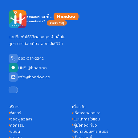
Haa
ก็...
อยากไปที่ไหน?
อยากทำอะไร?
อ่านว่า หาดู
แอปที่จะทำให้ชีวิตของคุณง่ายขึ้นใน
ทุกๆ การท่องเที่ยว ออกไปใช้ชีวิต
065-531-2242
LINE @haadoo
Info@haadoo.co
บริการ
เกี่ยวกับ
ฟีเจอร์
เรื่องราวของเรา
จองพูลวิลล่า
แนะนำการใช้แอป
กิจกรรม
คู่มือท่องเที่ยว
ชุมชน
ลงทะเบียนพาร์ทเนอร์
ข่าวสาร
เป็นเอเจนซี่