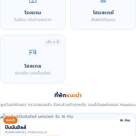
โรงแรม
โฮมสเตย์
ในเมือง เดินทางสะดวก
สัมผัสวิถีชุมชน
เร็ว ๆ นี้
โฮสเทล
ประหยัด เจอเพื่อนใหม่
ที่พัก
แนะนำ
พูลวิลล่าคัดสรร ตรวจสอบแล้ว มีสระส่วนตัวทุกหลัง จองได้เลยผ่านแอป Haadoo
แนะนำ
16 ท่าน
ปันนันฮิลล์
PUNNUNHILL POOLVILLA