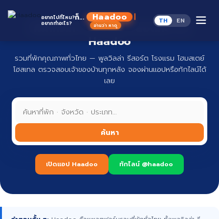
Skip
to
Haadoo
ก็...
อยากไปที่ไหน?
TH
EN
content
อยากทำอะไร?
ที่พักทั่วไทย จองง่าย ปลอดภัย กับ
อ่านว่า หาดู
Haadoo
รวมที่พักคุณภาพทั่วไทย — พูลวิลล่า รีสอร์ต โรงแรม โฮมสเตย์
โฮสเทล ตรวจสอบเจ้าของบ้านทุกหลัง จองผ่านแอปหรือทักไลน์ได้
เลย
ค้นหา
เปิดแอป Haadoo
ทักไลน์ @haadoo