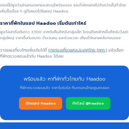
ตอนนี้มีพูลวิลล่านครนายกและสระบุรีพร้อมจอง และกำลังขยายไปจังหวัดอื่นทั่วไทย
เพิ่มขึ้นเรื่อย ๆ ดูทั้งหมดได้ในแอป Haadoo
ราคาที่พักในแอป Haadoo เริ่มต้นเท่าไหร่
พูลวิลล่าเริ่มต้นราว 3,500 บาทต่อคืนสำหรับกลุ่มเล็ก ไปจนถึงหลักหมื่นสำหรับวิลล่า
กลุ่มใหญ่ ราคาขึ้นกับขนาด จำนวนคน และช่วงเวลา เทียบได้หลายหลังก่อนจอง
วางแผนเที่ยวไทยเพิ่มเติมได้ที่
การท่องเที่ยวแห่งประเทศไทย (ททท.)
แล้วเลือก
ที่พักตรวจสอบแล้วกับ Haadoo ได้เลย
พร้อมแล้ว หาที่พักทั่วไทยกับ Haadoo
ที่พักตรวจสอบแล้ว ราคาโปร่งใส ทีมงานคนไทยดูแลตลอด
เปิดแอป Haadoo
ทักไลน์ @haadoo