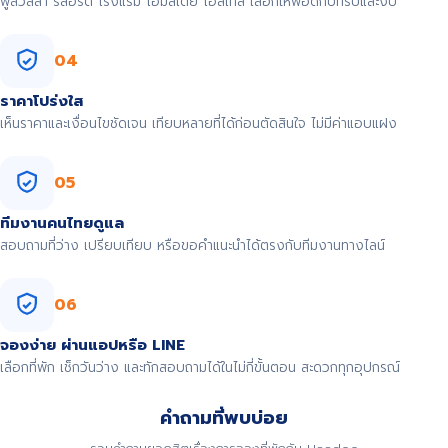
พูลวิลล่า รีสอร์ต โรงแรม โฮมสเตย์ โฮสเทล เลือกให้พอดีกับทริปและงบ
04
ราคาโปร่งใส
เห็นราคาและเงื่อนไขชัดเจน เทียบหลายที่ได้ก่อนตัดสินใจ ไม่มีค่าแอบแฝง
05
ทีมงานคนไทยดูแล
สอบถามที่ว่าง เปรียบเทียบ หรือขอคำแนะนำได้ตรงกับทีมงานทางไลน์
06
จองง่าย ผ่านแอปหรือ LINE
เลือกที่พัก เช็กวันว่าง และทักสอบถามได้ในไม่กี่ขั้นตอน สะดวกทุกอุปกรณ์
คำถามที่พบบ่อย