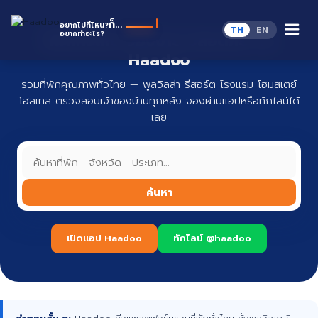
Skip
to
Haa
ก็...
อยากไปที่ไหน?
TH
EN
content
อยากทำอะไร?
ที่พักทั่วไทย จองง่าย ปลอดภัย กับ
Haadoo
รวมที่พักคุณภาพทั่วไทย — พูลวิลล่า รีสอร์ต โรงแรม โฮมสเตย์
โฮสเทล ตรวจสอบเจ้าของบ้านทุกหลัง จองผ่านแอปหรือทักไลน์ได้
เลย
ค้นหา
เปิดแอป Haadoo
ทักไลน์ @haadoo