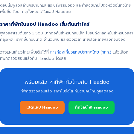
ตอนนี้มีพูลวิลล่านครนายกและสระบุรีพร้อมจอง และกำลังขยายไปจังหวัดอื่นทั่วไทย
เพิ่มขึ้นเรื่อย ๆ ดูทั้งหมดได้ในแอป Haadoo
ราคาที่พักในแอป Haadoo เริ่มต้นเท่าไหร่
พูลวิลล่าเริ่มต้นราว 3,500 บาทต่อคืนสำหรับกลุ่มเล็ก ไปจนถึงหลักหมื่นสำหรับวิลล่า
กลุ่มใหญ่ ราคาขึ้นกับขนาด จำนวนคน และช่วงเวลา เทียบได้หลายหลังก่อนจอง
วางแผนเที่ยวไทยเพิ่มเติมได้ที่
การท่องเที่ยวแห่งประเทศไทย (ททท.)
แล้วเลือก
ที่พักตรวจสอบแล้วกับ Haadoo ได้เลย
พร้อมแล้ว หาที่พักทั่วไทยกับ Haadoo
ที่พักตรวจสอบแล้ว ราคาโปร่งใส ทีมงานคนไทยดูแลตลอด
เปิดแอป Haadoo
ทักไลน์ @haadoo