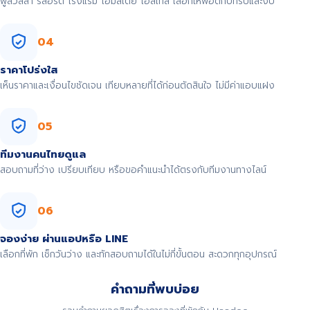
พูลวิลล่า รีสอร์ต โรงแรม โฮมสเตย์ โฮสเทล เลือกให้พอดีกับทริปและงบ
04
ราคาโปร่งใส
เห็นราคาและเงื่อนไขชัดเจน เทียบหลายที่ได้ก่อนตัดสินใจ ไม่มีค่าแอบแฝง
05
ทีมงานคนไทยดูแล
สอบถามที่ว่าง เปรียบเทียบ หรือขอคำแนะนำได้ตรงกับทีมงานทางไลน์
06
จองง่าย ผ่านแอปหรือ LINE
เลือกที่พัก เช็กวันว่าง และทักสอบถามได้ในไม่กี่ขั้นตอน สะดวกทุกอุปกรณ์
คำถามที่พบบ่อย