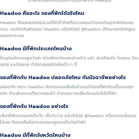
รวมคำถามยอดฮิตเรื่องการจองที่พักกับ Haadoo
Haadoo คืออะไร จองที่พักได้จริงไหม
Haadoo คือแพลตฟอร์มรวมที่พักทั่วไทยที่ตรวจสอบเจ้าของบ้านทุกหลังก่อนลง
ระบบ จองได้จริงผ่านแอป Haadoo หรือทักไลน์ @haadoo มีทีมงานคนไทยดูแล
ตลอดการจอง
Haadoo มีที่พักประเภทไหนบ้าง
ปัจจุบันเปิดจองพูลวิลล่า (บ้านพักพร้อมสระส่วนตัว) แล้ว ส่วนรีสอร์ต โรงแรม โฮม
สเตย์ และโฮสเทล กำลังทยอยเปิดเพิ่มเร็ว ๆ นี้
จองที่พักกับ Haadoo ปลอดภัยไหม กันมิจฉาชีพอย่างไร
ปลอดภัย เพราะ Haadoo คัดกรองและยืนยันตัวตนเจ้าของที่พักก่อนขึ้นระบบทุก
หลัง ชำระผ่านระบบที่ตรวจสอบได้ ช่วยลดความเสี่ยงโอนแล้วไม่ได้ที่พัก
จองที่พักกับ Haadoo อย่างไร
เลือกที่พักจากแอปหรือเว็บ เช็กวันว่าง แล้วทักไลน์ @haadoo หรือกดจองในแอป
ได้เลย ทีมงานยืนยันการจองและดูแลจนถึงวันเข้าพัก
Haadoo มีที่พักจังหวัดไหนบ้าง