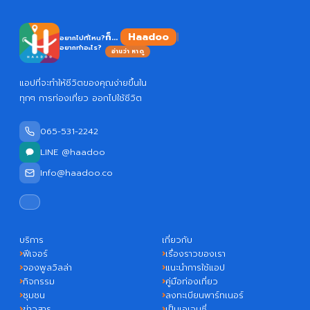
Haadoo
ก็...
อยากไปที่ไหน?
อยากทำอะไร?
อ่านว่า หาดู
แอปที่จะทำให้ชีวิตของคุณง่ายขึ้นใน
ทุกๆ การท่องเที่ยว ออกไปใช้ชีวิต
065-531-2242
LINE @haadoo
Info@haadoo.co
บริการ
เกี่ยวกับ
ฟีเจอร์
เรื่องราวของเรา
จองพูลวิลล่า
แนะนำการใช้แอป
กิจกรรม
คู่มือท่องเที่ยว
ชุมชน
ลงทะเบียนพาร์ทเนอร์
ข่าวสาร
เป็นเอเจนซี่