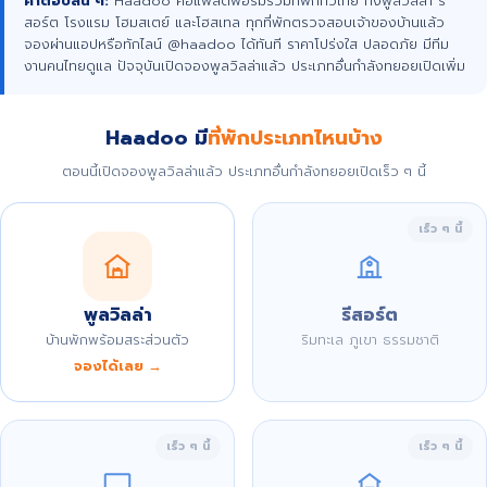
คำตอบสั้น ๆ:
Haadoo คือแพลตฟอร์มรวมที่พักทั่วไทย ทั้งพูลวิลล่า รี
สอร์ต โรงแรม โฮมสเตย์ และโฮสเทล ทุกที่พักตรวจสอบเจ้าของบ้านแล้ว
จองผ่านแอปหรือทักไลน์ @haadoo ได้ทันที ราคาโปร่งใส ปลอดภัย มีทีม
งานคนไทยดูแล ปัจจุบันเปิดจองพูลวิลล่าแล้ว ประเภทอื่นกำลังทยอยเปิดเพิ่ม
Haadoo มี
ที่พักประเภทไหนบ้าง
ตอนนี้เปิดจองพูลวิลล่าแล้ว ประเภทอื่นกำลังทยอยเปิดเร็ว ๆ นี้
เร็ว ๆ นี้
พูลวิลล่า
รีสอร์ต
บ้านพักพร้อมสระส่วนตัว
ริมทะเล ภูเขา ธรรมชาติ
จองได้เลย →
เร็ว ๆ นี้
เร็ว ๆ นี้