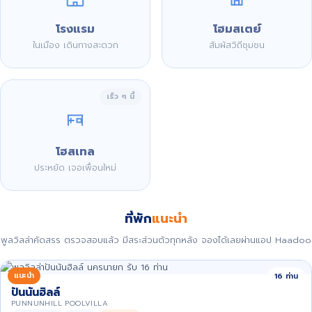
โรงแรม
โฮมสเตย์
ในเมือง เดินทางสะดวก
สัมผัสวิถีชุมชน
เร็ว ๆ นี้
โฮสเทล
ประหยัด เจอเพื่อนใหม่
ที่พัก
แนะนำ
พูลวิลล่าคัดสรร ตรวจสอบแล้ว มีสระส่วนตัวทุกหลัง จองได้เลยผ่านแอป Haadoo
แนะนำ
16 ท่าน
ปันนันฮิลล์
PUNNUNHILL POOLVILLA