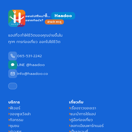
Haadoo
ก็...
อยากไปที่ไหน?
อยากทำอะไร?
อ่านว่า หาดู
แอปที่จะทำให้ชีวิตของคุณง่ายขึ้นใน
ทุกๆ การท่องเที่ยว ออกไปใช้ชีวิต
065-531-2242
LINE @haadoo
Info@haadoo.co
บริการ
เกี่ยวกับ
ฟีเจอร์
เรื่องราวของเรา
จองพูลวิลล่า
แนะนำการใช้แอป
กิจกรรม
คู่มือท่องเที่ยว
ชุมชน
ลงทะเบียนพาร์ทเนอร์
ข่าวสาร
เป็นเอเจนซี่