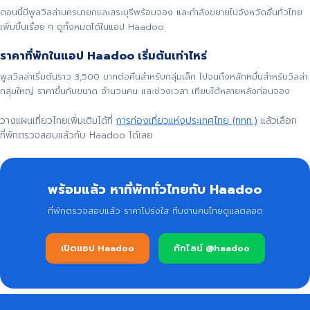
ตอนนี้มีพูลวิลล่านครนายกและสระบุรีพร้อมจอง และกำลังขยายไปจังหวัดอื่นทั่วไทย
เพิ่มขึ้นเรื่อย ๆ ดูทั้งหมดได้ในแอป Haadoo
ราคาที่พักในแอป Haadoo เริ่มต้นเท่าไหร่
พูลวิลล่าเริ่มต้นราว 3,500 บาทต่อคืนสำหรับกลุ่มเล็ก ไปจนถึงหลักหมื่นสำหรับวิลล่า
กลุ่มใหญ่ ราคาขึ้นกับขนาด จำนวนคน และช่วงเวลา เทียบได้หลายหลังก่อนจอง
วางแผนเที่ยวไทยเพิ่มเติมได้ที่
การท่องเที่ยวแห่งประเทศไทย (ททท.)
แล้วเลือก
ที่พักตรวจสอบแล้วกับ Haadoo ได้เลย
พร้อมแล้ว หาที่พักทั่วไทยกับ Haadoo
ที่พักตรวจสอบแล้ว ราคาโปร่งใส ทีมงานคนไทยดูแลตลอด
เปิดแอป Haadoo
ทักไลน์ @haadoo