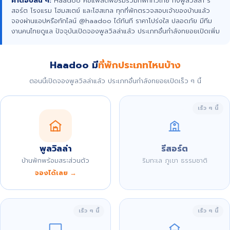
คำตอบสั้น ๆ:
Haadoo คือแพลตฟอร์มรวมที่พักทั่วไทย ทั้งพูลวิลล่า รี
สอร์ต โรงแรม โฮมสเตย์ และโฮสเทล ทุกที่พักตรวจสอบเจ้าของบ้านแล้ว
จองผ่านแอปหรือทักไลน์ @haadoo ได้ทันที ราคาโปร่งใส ปลอดภัย มีทีม
งานคนไทยดูแล ปัจจุบันเปิดจองพูลวิลล่าแล้ว ประเภทอื่นกำลังทยอยเปิดเพิ่ม
Haadoo มี
ที่พักประเภทไหนบ้าง
ตอนนี้เปิดจองพูลวิลล่าแล้ว ประเภทอื่นกำลังทยอยเปิดเร็ว ๆ นี้
เร็ว ๆ นี้
พูลวิลล่า
รีสอร์ต
บ้านพักพร้อมสระส่วนตัว
ริมทะเล ภูเขา ธรรมชาติ
จองได้เลย →
เร็ว ๆ นี้
เร็ว ๆ นี้