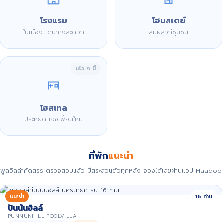
โรงแรม
โฮมสเตย์
ในเมือง เดินทางสะดวก
สัมผัสวิถีชุมชน
เร็ว ๆ นี้
โฮสเทล
ประหยัด เจอเพื่อนใหม่
ที่พัก
แนะนำ
พูลวิลล่าคัดสรร ตรวจสอบแล้ว มีสระส่วนตัวทุกหลัง จองได้เลยผ่านแอป Haadoo
แนะนำ
16 ท่าน
ปันนันฮิลล์
PUNNUNHILL POOLVILLA