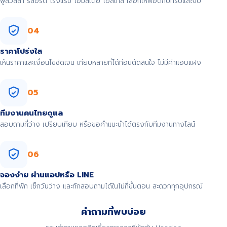
พูลวิลล่า รีสอร์ต โรงแรม โฮมสเตย์ โฮสเทล เลือกให้พอดีกับทริปและงบ
04
ราคาโปร่งใส
เห็นราคาและเงื่อนไขชัดเจน เทียบหลายที่ได้ก่อนตัดสินใจ ไม่มีค่าแอบแฝง
05
ทีมงานคนไทยดูแล
สอบถามที่ว่าง เปรียบเทียบ หรือขอคำแนะนำได้ตรงกับทีมงานทางไลน์
06
จองง่าย ผ่านแอปหรือ LINE
เลือกที่พัก เช็กวันว่าง และทักสอบถามได้ในไม่กี่ขั้นตอน สะดวกทุกอุปกรณ์
คำถามที่พบบ่อย