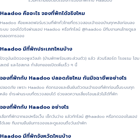
รวมคำถามยอดฮิตเรื่องการจองที่พักกับ Haadoo
Haadoo คืออะไร จองที่พักได้จริงไหม
Haadoo คือแพลตฟอร์มรวมที่พักทั่วไทยที่ตรวจสอบเจ้าของบ้านทุกหลังก่อนลง
ระบบ จองได้จริงผ่านแอป Haadoo หรือทักไลน์ @haadoo มีทีมงานคนไทยดูแล
ตลอดการจอง
Haadoo มีที่พักประเภทไหนบ้าง
ปัจจุบันเปิดจองพูลวิลล่า (บ้านพักพร้อมสระส่วนตัว) แล้ว ส่วนรีสอร์ต โรงแรม โฮม
สเตย์ และโฮสเทล กำลังทยอยเปิดเพิ่มเร็ว ๆ นี้
จองที่พักกับ Haadoo ปลอดภัยไหม กันมิจฉาชีพอย่างไร
ปลอดภัย เพราะ Haadoo คัดกรองและยืนยันตัวตนเจ้าของที่พักก่อนขึ้นระบบทุก
หลัง ชำระผ่านระบบที่ตรวจสอบได้ ช่วยลดความเสี่ยงโอนแล้วไม่ได้ที่พัก
จองที่พักกับ Haadoo อย่างไร
เลือกที่พักจากแอปหรือเว็บ เช็กวันว่าง แล้วทักไลน์ @haadoo หรือกดจองในแอป
ได้เลย ทีมงานยืนยันการจองและดูแลจนถึงวันเข้าพัก
Haadoo มีที่พักจังหวัดไหนบ้าง