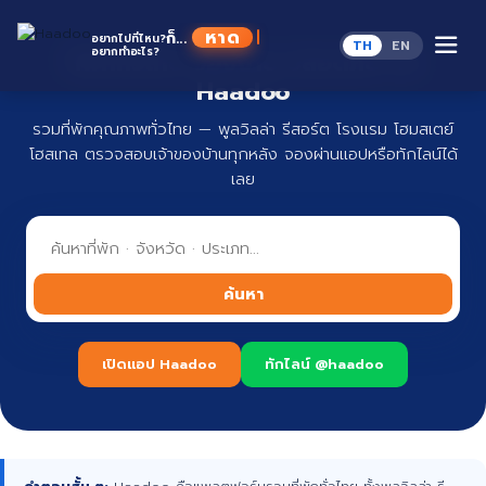
Skip
to
หาดู
ก็...
อยากไปที่ไหน?
TH
EN
content
อยากทำอะไร?
ที่พักทั่วไทย จองง่าย ปลอดภัย กับ
Haadoo
รวมที่พักคุณภาพทั่วไทย — พูลวิลล่า รีสอร์ต โรงแรม โฮมสเตย์
โฮสเทล ตรวจสอบเจ้าของบ้านทุกหลัง จองผ่านแอปหรือทักไลน์ได้
เลย
ค้นหา
เปิดแอป Haadoo
ทักไลน์ @haadoo