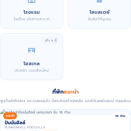
โรงแรม
โฮมสเตย์
ในเมือง เดินทางสะดวก
สัมผัสวิถีชุมชน
เร็ว ๆ นี้
โฮสเทล
ประหยัด เจอเพื่อนใหม่
ที่พัก
แนะนำ
พูลวิลล่าคัดสรร ตรวจสอบแล้ว มีสระส่วนตัวทุกหลัง จองได้เลยผ่านแอป Haadoo
แนะนำ
16 ท่าน
ปันนันฮิลล์
PUNNUNHILL POOLVILLA