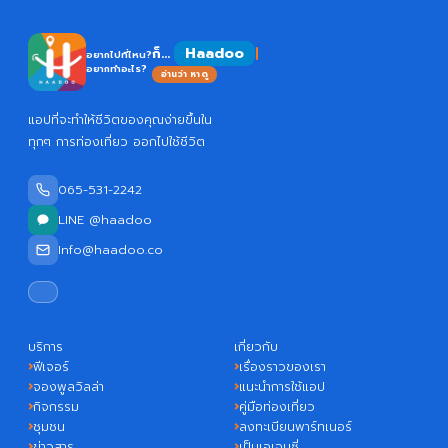
Haa
ก็...
อยากไปที่ไหน?
อยากทำอะไร?
อ่านว่า หาดู
แอปที่จะทำให้ชีวิตของคุณง่ายขึ้นใน
ทุกๆ การท่องเที่ยว ออกไปใช้ชีวิต
065-531-2242
LINE @haadoo
Info@haadoo.co
บริการ
เกี่ยวกับ
ฟีเจอร์
เรื่องราวของเรา
จองพูลวิลล่า
แนะนำการใช้แอป
กิจกรรม
คู่มือท่องเที่ยว
ชุมชน
ลงทะเบียนพาร์ทเนอร์
ข่าวสาร
เป็นเอเจนซี่