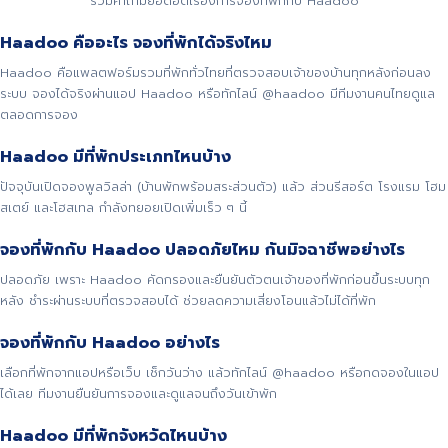
รวมคำถามยอดฮิตเรื่องการจองที่พักกับ Haadoo
Haadoo คืออะไร จองที่พักได้จริงไหม
Haadoo คือแพลตฟอร์มรวมที่พักทั่วไทยที่ตรวจสอบเจ้าของบ้านทุกหลังก่อนลง
ระบบ จองได้จริงผ่านแอป Haadoo หรือทักไลน์ @haadoo มีทีมงานคนไทยดูแล
ตลอดการจอง
Haadoo มีที่พักประเภทไหนบ้าง
ปัจจุบันเปิดจองพูลวิลล่า (บ้านพักพร้อมสระส่วนตัว) แล้ว ส่วนรีสอร์ต โรงแรม โฮม
สเตย์ และโฮสเทล กำลังทยอยเปิดเพิ่มเร็ว ๆ นี้
จองที่พักกับ Haadoo ปลอดภัยไหม กันมิจฉาชีพอย่างไร
ปลอดภัย เพราะ Haadoo คัดกรองและยืนยันตัวตนเจ้าของที่พักก่อนขึ้นระบบทุก
หลัง ชำระผ่านระบบที่ตรวจสอบได้ ช่วยลดความเสี่ยงโอนแล้วไม่ได้ที่พัก
จองที่พักกับ Haadoo อย่างไร
เลือกที่พักจากแอปหรือเว็บ เช็กวันว่าง แล้วทักไลน์ @haadoo หรือกดจองในแอป
ได้เลย ทีมงานยืนยันการจองและดูแลจนถึงวันเข้าพัก
Haadoo มีที่พักจังหวัดไหนบ้าง