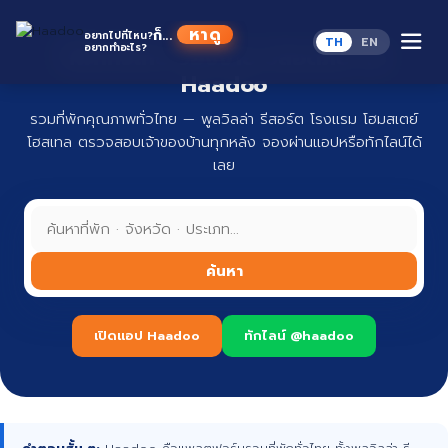
Skip
to
หาดู
ก็...
อยากไปที่ไหน?
TH
EN
content
อยากทำอะไร?
ที่พักทั่วไทย จองง่าย ปลอดภัย กับ
Haadoo
รวมที่พักคุณภาพทั่วไทย — พูลวิลล่า รีสอร์ต โรงแรม โฮมสเตย์
โฮสเทล ตรวจสอบเจ้าของบ้านทุกหลัง จองผ่านแอปหรือทักไลน์ได้
เลย
ค้นหา
เปิดแอป Haadoo
ทักไลน์ @haadoo