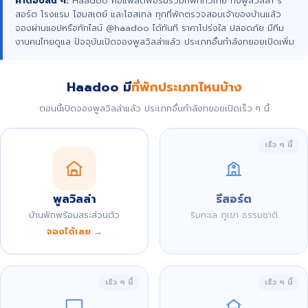
คำตอบสั้น ๆ:
Haadoo คือแพลตฟอร์มรวมที่พักทั่วไทย ทั้งพูลวิลล่า รี
สอร์ต โรงแรม โฮมสเตย์ และโฮสเทล ทุกที่พักตรวจสอบเจ้าของบ้านแล้ว
จองผ่านแอปหรือทักไลน์ @haadoo ได้ทันที ราคาโปร่งใส ปลอดภัย มีทีม
งานคนไทยดูแล ปัจจุบันเปิดจองพูลวิลล่าแล้ว ประเภทอื่นกำลังทยอยเปิดเพิ่ม
Haadoo มี
ที่พักประเภทไหนบ้าง
ตอนนี้เปิดจองพูลวิลล่าแล้ว ประเภทอื่นกำลังทยอยเปิดเร็ว ๆ นี้
เร็ว ๆ นี้
พูลวิลล่า
รีสอร์ต
บ้านพักพร้อมสระส่วนตัว
ริมทะเล ภูเขา ธรรมชาติ
จองได้เลย →
เร็ว ๆ นี้
เร็ว ๆ นี้