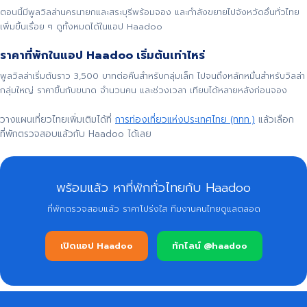
ตอนนี้มีพูลวิลล่านครนายกและสระบุรีพร้อมจอง และกำลังขยายไปจังหวัดอื่นทั่วไทย
เพิ่มขึ้นเรื่อย ๆ ดูทั้งหมดได้ในแอป Haadoo
ราคาที่พักในแอป Haadoo เริ่มต้นเท่าไหร่
พูลวิลล่าเริ่มต้นราว 3,500 บาทต่อคืนสำหรับกลุ่มเล็ก ไปจนถึงหลักหมื่นสำหรับวิลล่า
กลุ่มใหญ่ ราคาขึ้นกับขนาด จำนวนคน และช่วงเวลา เทียบได้หลายหลังก่อนจอง
วางแผนเที่ยวไทยเพิ่มเติมได้ที่
การท่องเที่ยวแห่งประเทศไทย (ททท.)
แล้วเลือก
ที่พักตรวจสอบแล้วกับ Haadoo ได้เลย
พร้อมแล้ว หาที่พักทั่วไทยกับ Haadoo
ที่พักตรวจสอบแล้ว ราคาโปร่งใส ทีมงานคนไทยดูแลตลอด
เปิดแอป Haadoo
ทักไลน์ @haadoo