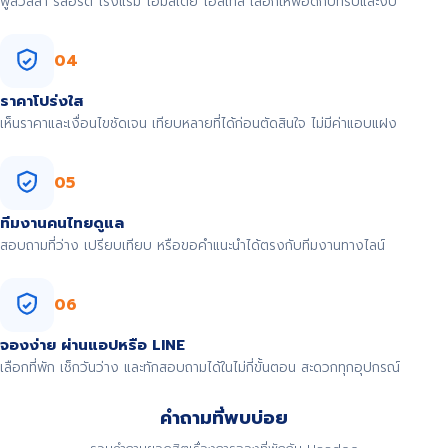
พูลวิลล่า รีสอร์ต โรงแรม โฮมสเตย์ โฮสเทล เลือกให้พอดีกับทริปและงบ
04
ราคาโปร่งใส
เห็นราคาและเงื่อนไขชัดเจน เทียบหลายที่ได้ก่อนตัดสินใจ ไม่มีค่าแอบแฝง
05
ทีมงานคนไทยดูแล
สอบถามที่ว่าง เปรียบเทียบ หรือขอคำแนะนำได้ตรงกับทีมงานทางไลน์
06
จองง่าย ผ่านแอปหรือ LINE
เลือกที่พัก เช็กวันว่าง และทักสอบถามได้ในไม่กี่ขั้นตอน สะดวกทุกอุปกรณ์
คำถามที่พบบ่อย