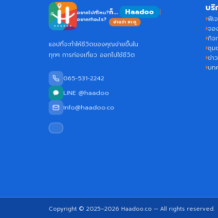
บริ
Haadoo
ก็...
อยากไปที่ไหน?
ฟีเจ
อยากทำอะไร?
อ่านว่า หาดู
จอง
กิจ
แอปที่จะทำให้ชีวิตของคุณง่ายขึ้นใน
ชุม
ทุกๆ การท่องเที่ยว ออกไปใช้ชีวิต
ข่า
บท
065-531-2242
LINE @haadoo
Info@haadoo.co
Copyright © 2025–2026
Haadoo.co
— All rights reserved.