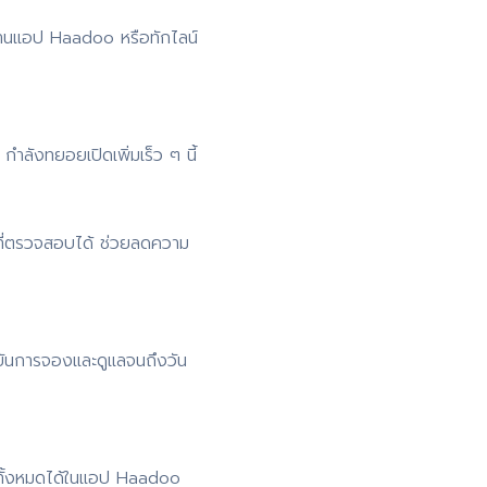
่านแอป Haadoo หรือทักไลน์
ำลังทยอยเปิดเพิ่มเร็ว ๆ นี้
ที่ตรวจสอบได้ ช่วยลดความ
ยันการจองและดูแลจนถึงวัน
 ดูทั้งหมดได้ในแอป Haadoo