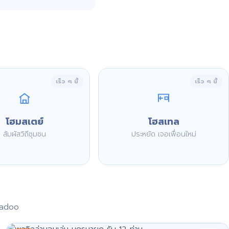
เร็ว ๆ นี้
เร็ว ๆ นี้
โฮมสเตย์
โฮสเทล
สัมผัสวิถีชุมชน
ประหยัด เจอเพื่อนใหม่
aadoo