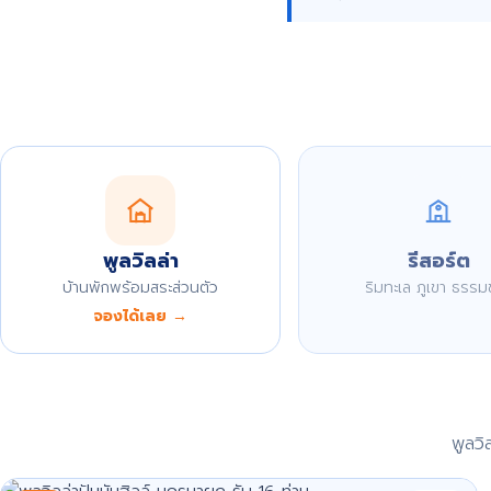
พูลวิลล่า
รีสอร์ต
บ้านพักพร้อมสระส่วนตัว
ริมทะเล ภูเขา ธรรม
จองได้เลย →
พูลว