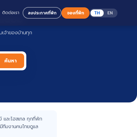
ติดต่อเรา
ลงประกาศที่พัก
จองที่พัก
TH
EN
Haadoo
เจ้าของบ้านทุก
ค้นหา
 และโฮสเทล ทุกที่พัก
มีทีมงานคนไทยดูแล