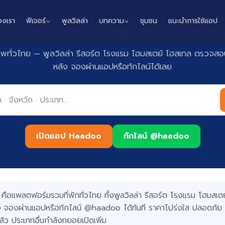
องเรา
ฟีเจอร์
พูลวิลล่า
บทความ
ชุมชน
แนะนำการใช้แอป
กทั่วไทย จองง่าย ปลอดภัย กับ 
าพทั่วไทย — พูลวิลล่า รีสอร์ต โรงแรม โฮมสเตย์ โฮสเทล ตรวจสอบ
หลัง จองผ่านแอปหรือทักไลน์ได้เลย
เปิดแอป Haadoo
ทักไลน์ @haadoo
อแพลตฟอร์มรวมที่พักทั่วไทย ทั้งพูลวิลล่า รีสอร์ต โรงแรม โฮมสเตย์
 จองผ่านแอปหรือทักไลน์ @haadoo ได้ทันที ราคาโปร่งใส ปลอดภัย 
แล้ว ประเภทอื่นกำลังทยอยเปิดเพิ่ม