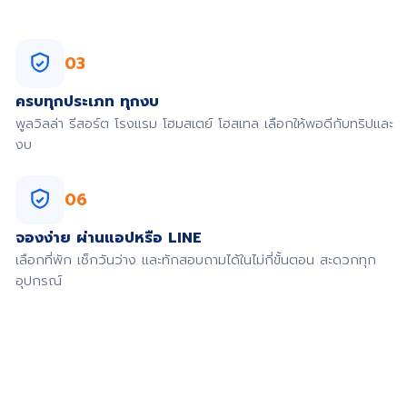
03
ครบทุกประเภท ทุกงบ
พูลวิลล่า รีสอร์ต โรงแรม โฮมสเตย์ โฮสเทล เลือกให้พอดีกับทริปและ
งบ
06
จองง่าย ผ่านแอปหรือ LINE
เลือกที่พัก เช็กวันว่าง และทักสอบถามได้ในไม่กี่ขั้นตอน สะดวกทุก
อุปกรณ์