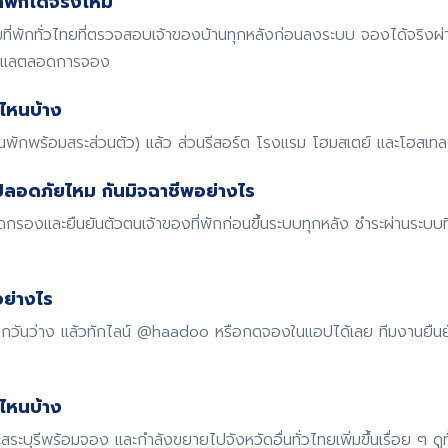
พักได้จริงไหม
พักทั่วไทยที่ตรวจสอบเจ้าของบ้านทุกหลังก่อนลงระบบ จองได้จริงผ
ดูแลตลอดการจอง
ไหนบ้าง
้านพักพร้อมสระส่วนตัว) แล้ว ส่วนรีสอร์ต โรงแรม โฮมสเตย์ และโฮสเทล ก
ปลอดภัยไหม กันมิจฉาชีพอย่างไร
รองและยืนยันตัวตนเจ้าของที่พักก่อนขึ้นระบบทุกหลัง ชำระผ่านระบบ
ย่างไร
 เช็กวันว่าง แล้วทักไลน์ @haadoo หรือกดจองในแอปได้เลย ทีมงานยืน
ดไหนบ้าง
สระบุรีพร้อมจอง และกำลังขยายไปจังหวัดอื่นทั่วไทยเพิ่มขึ้นเรื่อย ๆ