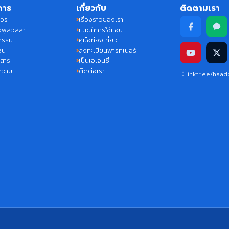
การ
เกี่ยวกับ
ติดตามเรา
อร์
เรื่องราวของเรา
พูลวิลล่า
แนะนำการใช้แอป
กรรม
คู่มือท่องเที่ยว
ชน
ลงทะเบียนพาร์ทเนอร์
วสาร
เป็นเอเจนซี่
ความ
ติดต่อเรา
linktr.ee/haa