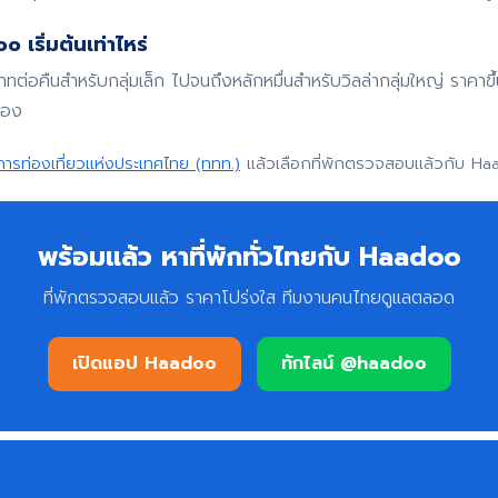
 เริ่มต้นเท่าไหร่
บาทต่อคืนสำหรับกลุ่มเล็ก ไปจนถึงหลักหมื่นสำหรับวิลล่ากลุ่มใหญ่ ราค
จอง
การท่องเที่ยวแห่งประเทศไทย (ททท.)
แล้วเลือกที่พักตรวจสอบแล้วกับ Ha
พร้อมแล้ว หาที่พักทั่วไทยกับ Haadoo
ที่พักตรวจสอบแล้ว ราคาโปร่งใส ทีมงานคนไทยดูแลตลอด
เปิดแอป Haadoo
ทักไลน์ @haadoo