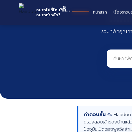
Skip
หาดู
ก็...
to
อยากไปที่ไหน?
หน้าแรก
เรื่องราวข
ที่พั
อยากทำอะไร?
content
รวมที่พักคุณภ
คำตอบสั้น ๆ:
Haadoo คื
ตรวจสอบเจ้าของบ้านแล้ว
ปัจจุบันเปิดจองพูลวิลล่า