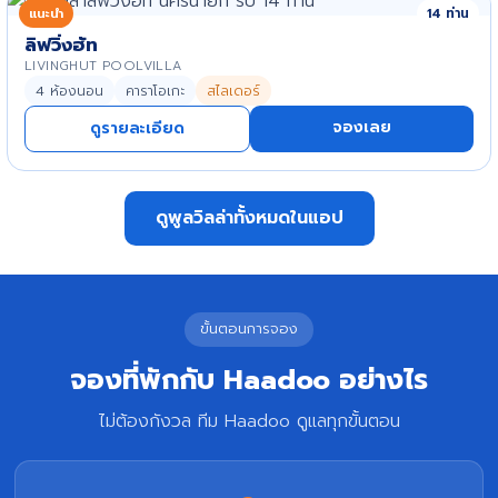
แนะนำ
14 ท่าน
ลิฟวิ่งฮัท
LIVINGHUT POOLVILLA
4 ห้องนอน
คาราโอเกะ
สไลเดอร์
จองเลย
ดูรายละเอียด
ดูพูลวิลล่าทั้งหมดในแอป
ขั้นตอนการจอง
จองที่พักกับ Haadoo อย่างไร
ไม่ต้องกังวล ทีม Haadoo ดูแลทุกขั้นตอน