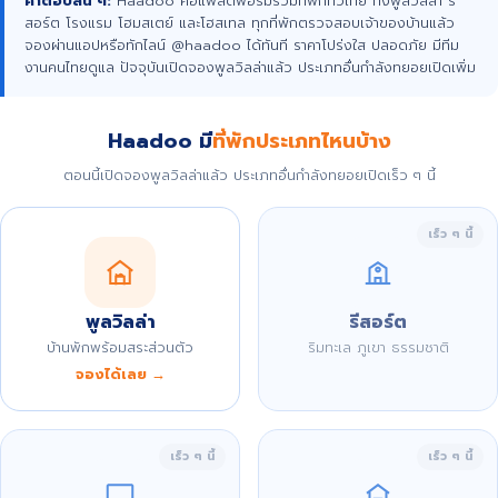
คำตอบสั้น ๆ:
Haadoo คือแพลตฟอร์มรวมที่พักทั่วไทย ทั้งพูลวิลล่า รี
สอร์ต โรงแรม โฮมสเตย์ และโฮสเทล ทุกที่พักตรวจสอบเจ้าของบ้านแล้ว
จองผ่านแอปหรือทักไลน์ @haadoo ได้ทันที ราคาโปร่งใส ปลอดภัย มีทีม
งานคนไทยดูแล ปัจจุบันเปิดจองพูลวิลล่าแล้ว ประเภทอื่นกำลังทยอยเปิดเพิ่ม
Haadoo มี
ที่พักประเภทไหนบ้าง
ตอนนี้เปิดจองพูลวิลล่าแล้ว ประเภทอื่นกำลังทยอยเปิดเร็ว ๆ นี้
เร็ว ๆ นี้
พูลวิลล่า
รีสอร์ต
บ้านพักพร้อมสระส่วนตัว
ริมทะเล ภูเขา ธรรมชาติ
จองได้เลย →
เร็ว ๆ นี้
เร็ว ๆ นี้