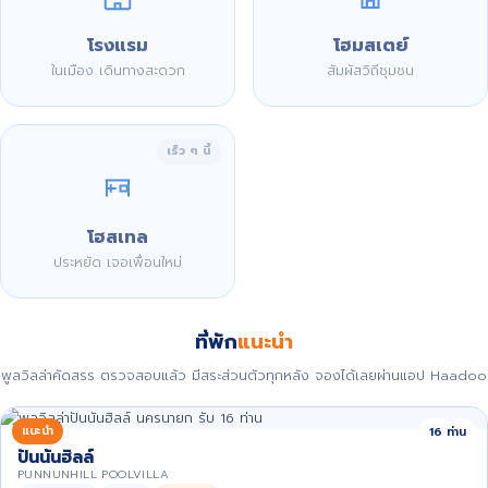
โรงแรม
โฮมสเตย์
ในเมือง เดินทางสะดวก
สัมผัสวิถีชุมชน
เร็ว ๆ นี้
โฮสเทล
ประหยัด เจอเพื่อนใหม่
ที่พัก
แนะนำ
พูลวิลล่าคัดสรร ตรวจสอบแล้ว มีสระส่วนตัวทุกหลัง จองได้เลยผ่านแอป Haadoo
แนะนำ
16 ท่าน
ปันนันฮิลล์
PUNNUNHILL POOLVILLA