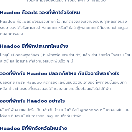
รวมคำถามยอดฮิตเรื่องการจองที่พักกับ Haadoo
Haadoo คืออะไร จองที่พักได้จริงไหม
Haadoo คือแพลตฟอร์มรวมที่พักทั่วไทยที่ตรวจสอบเจ้าของบ้านทุกหลังก่อนลง
ระบบ จองได้จริงผ่านแอป Haadoo หรือทักไลน์ @haadoo มีทีมงานคนไทยดูแล
ตลอดการจอง
Haadoo มีที่พักประเภทไหนบ้าง
ปัจจุบันเปิดจองพูลวิลล่า (บ้านพักพร้อมสระส่วนตัว) แล้ว ส่วนรีสอร์ต โรงแรม โฮม
สเตย์ และโฮสเทล กำลังทยอยเปิดเพิ่มเร็ว ๆ นี้
จองที่พักกับ Haadoo ปลอดภัยไหม กันมิจฉาชีพอย่างไร
ปลอดภัย เพราะ Haadoo คัดกรองและยืนยันตัวตนเจ้าของที่พักก่อนขึ้นระบบทุก
หลัง ชำระผ่านระบบที่ตรวจสอบได้ ช่วยลดความเสี่ยงโอนแล้วไม่ได้ที่พัก
จองที่พักกับ Haadoo อย่างไร
เลือกที่พักจากแอปหรือเว็บ เช็กวันว่าง แล้วทักไลน์ @haadoo หรือกดจองในแอป
ได้เลย ทีมงานยืนยันการจองและดูแลจนถึงวันเข้าพัก
Haadoo มีที่พักจังหวัดไหนบ้าง