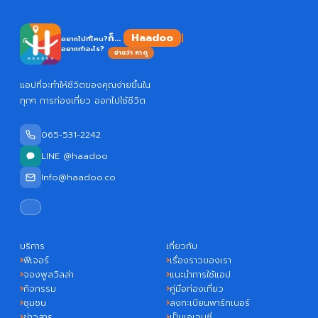
Haad
ก็...
อยากไปที่ไหน?
อยากทำอะไร?
อ่านว่า หาดู
แอปที่จะทำให้ชีวิตของคุณง่ายขึ้นใน
ทุกๆ การท่องเที่ยว ออกไปใช้ชีวิต
065-531-2242
LINE @haadoo
Info@haadoo.co
บริการ
เกี่ยวกับ
ฟีเจอร์
เรื่องราวของเรา
จองพูลวิลล่า
แนะนำการใช้แอป
กิจกรรม
คู่มือท่องเที่ยว
ชุมชน
ลงทะเบียนพาร์ทเนอร์
ข่าวสาร
เป็นเอเจนซี่