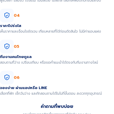
พูลวิลล่า รีสอร์ต โรงแรม โฮมสเตย์ โฮสเทล เลือกให้พอดีกับทริปและงบ
04
ราคาโปร่งใส
เห็นราคาและเงื่อนไขชัดเจน เทียบหลายที่ได้ก่อนตัดสินใจ ไม่มีค่าแอบแฝง
05
ทีมงานคนไทยดูแล
สอบถามที่ว่าง เปรียบเทียบ หรือขอคำแนะนำได้ตรงกับทีมงานทางไลน์
06
จองง่าย ผ่านแอปหรือ LINE
เลือกที่พัก เช็กวันว่าง และทักสอบถามได้ในไม่กี่ขั้นตอน สะดวกทุกอุปกรณ์
คำถามที่พบบ่อย