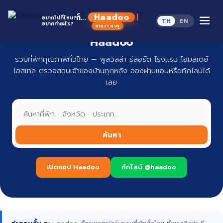
Skip
to
Haadoo
ก็...
อยากไปที่ไหน?
TH
EN
content
อยากทำอะไร?
ที่พักทั่วไทย จองง่าย ปลอดภัย กับ
อ่านว่า หาดู
Haadoo
รวมที่พักคุณภาพทั่วไทย — พูลวิลล่า รีสอร์ต โรงแรม โฮมสเตย์
โฮสเทล ตรวจสอบเจ้าของบ้านทุกหลัง จองผ่านแอปหรือทักไลน์ได้
เลย
ค้นหา
เปิดแอป Haadoo
ทักไลน์ @haadoo