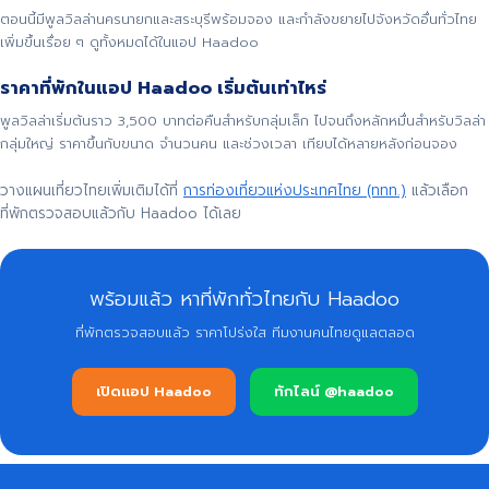
ตอนนี้มีพูลวิลล่านครนายกและสระบุรีพร้อมจอง และกำลังขยายไปจังหวัดอื่นทั่วไทย
เพิ่มขึ้นเรื่อย ๆ ดูทั้งหมดได้ในแอป Haadoo
ราคาที่พักในแอป Haadoo เริ่มต้นเท่าไหร่
พูลวิลล่าเริ่มต้นราว 3,500 บาทต่อคืนสำหรับกลุ่มเล็ก ไปจนถึงหลักหมื่นสำหรับวิลล่า
กลุ่มใหญ่ ราคาขึ้นกับขนาด จำนวนคน และช่วงเวลา เทียบได้หลายหลังก่อนจอง
วางแผนเที่ยวไทยเพิ่มเติมได้ที่
การท่องเที่ยวแห่งประเทศไทย (ททท.)
แล้วเลือก
ที่พักตรวจสอบแล้วกับ Haadoo ได้เลย
พร้อมแล้ว หาที่พักทั่วไทยกับ Haadoo
ที่พักตรวจสอบแล้ว ราคาโปร่งใส ทีมงานคนไทยดูแลตลอด
เปิดแอป Haadoo
ทักไลน์ @haadoo