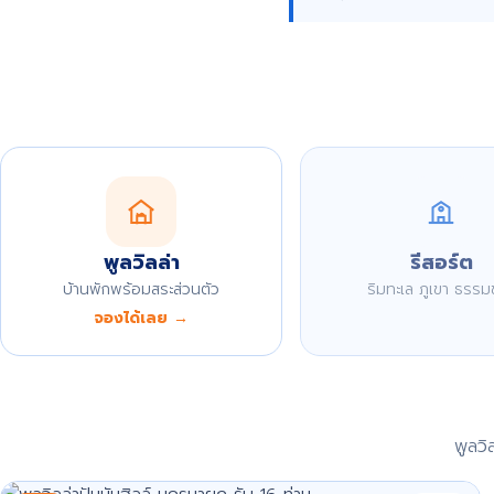
พูลวิลล่า
รีสอร์ต
บ้านพักพร้อมสระส่วนตัว
ริมทะเล ภูเขา ธรรม
จองได้เลย →
พูลว