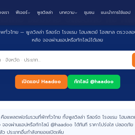
องเรา
ฟีเจอร์
พูลวิลล่า
บทความ
ชุมชน
แนะนำการใช้แอป
กทั่วไทย จองง่าย ปลอดภัย กับ 
าพทั่วไทย — พูลวิลล่า รีสอร์ต โรงแรม โฮมสเตย์ โฮสเทล ตรวจสอบ
หลัง จองผ่านแอปหรือทักไลน์ได้เลย
เปิดแอป Haadoo
ทักไลน์ @haadoo
อแพลตฟอร์มรวมที่พักทั่วไทย ทั้งพูลวิลล่า รีสอร์ต โรงแรม โฮมสเตย์
 จองผ่านแอปหรือทักไลน์ @haadoo ได้ทันที ราคาโปร่งใส ปลอดภัย 
แล้ว ประเภทอื่นกำลังทยอยเปิดเพิ่ม