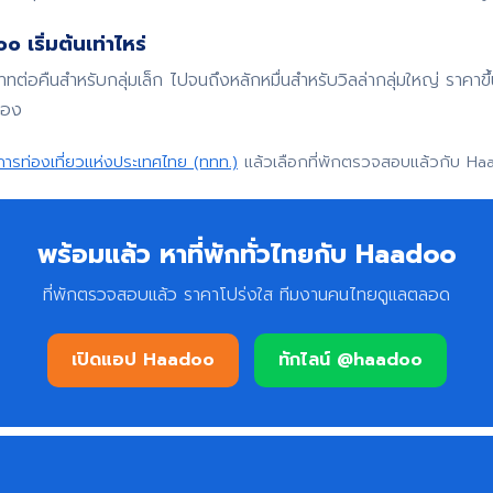
 เริ่มต้นเท่าไหร่
บาทต่อคืนสำหรับกลุ่มเล็ก ไปจนถึงหลักหมื่นสำหรับวิลล่ากลุ่มใหญ่ ราค
จอง
การท่องเที่ยวแห่งประเทศไทย (ททท.)
แล้วเลือกที่พักตรวจสอบแล้วกับ Ha
พร้อมแล้ว หาที่พักทั่วไทยกับ Haadoo
ที่พักตรวจสอบแล้ว ราคาโปร่งใส ทีมงานคนไทยดูแลตลอด
เปิดแอป Haadoo
ทักไลน์ @haadoo