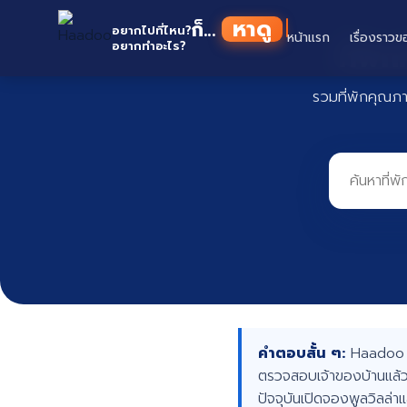
Skip
หาดู
ก็...
to
อยากไปที่ไหน?
หน้าแรก
เรื่องราวข
ที่พั
อยากทำอะไร?
content
รวมที่พักคุณภ
คำตอบสั้น ๆ:
Haadoo คื
ตรวจสอบเจ้าของบ้านแล้ว
ปัจจุบันเปิดจองพูลวิลล่า