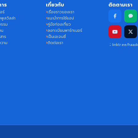
การ
เกี่ยวกับ
ติดตามเรา
อร์
เรื่องราวของเรา
พูลวิลล่า
แนะนำการใช้แอป
กรรม
คู่มือท่องเที่ยว
ชน
ลงทะเบียนพาร์ทเนอร์
วสาร
เป็นเอเจนซี่
ความ
ติดต่อเรา
linktr.ee/haa