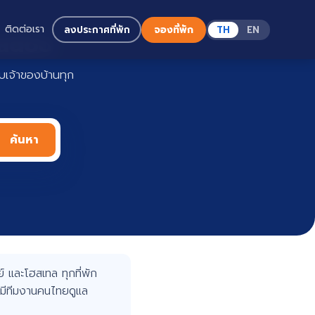
ติดต่อเรา
ลงประกาศที่พัก
จองที่พัก
TH
EN
Haadoo
เจ้าของบ้านทุก
ค้นหา
 และโฮสเทล ทุกที่พัก
มีทีมงานคนไทยดูแล