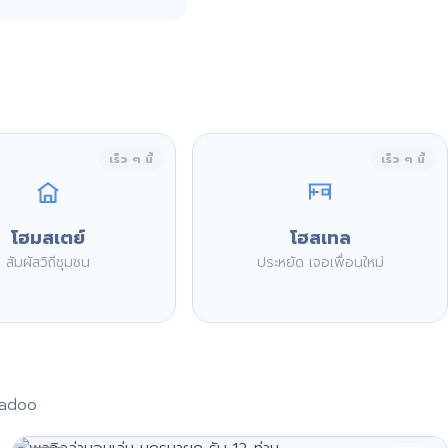
เร็ว ๆ นี้
เร็ว ๆ นี้
โฮมสเตย์
โฮสเทล
สัมผัสวิถีชุมชน
ประหยัด เจอเพื่อนใหม่
aadoo