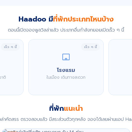
Haadoo มี
ที่พักประเภทไหนบ้าง
ตอนนี้เปิดจองพูลวิลล่าแล้ว ประเภทอื่นกำลังทยอยเปิดเร็ว ๆ นี้
เร็ว ๆ นี้
เร็ว ๆ นี้
โรงแรม
ชาติ
ในเมือง เดินทางสะดวก
ที่พัก
แนะนำ
ิลล่าคัดสรร ตรวจสอบแล้ว มีสระส่วนตัวทุกหลัง จองได้เลยผ่านแอป H