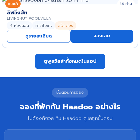
แนะนำ
14 ท่าน
ลิฟวิ่งฮัท
LIVINGHUT POOLVILLA
4 ห้องนอน
คาราโอเกะ
สไลเดอร์
จองเลย
ดูรายละเอียด
ดูพูลวิลล่าทั้งหมดในแอป
ขั้นตอนการจอง
จองที่พักกับ Haadoo อย่างไร
ไม่ต้องกังวล ทีม Haadoo ดูแลทุกขั้นตอน