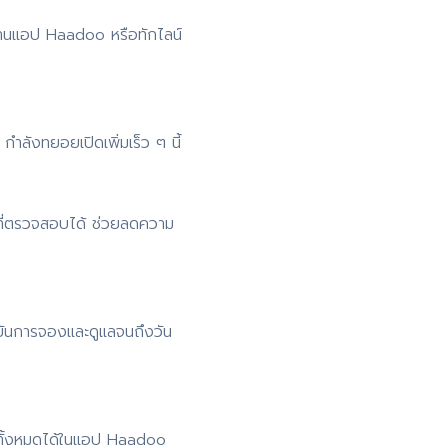
่านแอป Haadoo หรือทักไลน์
ำลังทยอยเปิดเพิ่มเร็ว ๆ นี้
ที่ตรวจสอบได้ ช่วยลดความ
ยันการจองและดูแลจนถึงวัน
 ดูทั้งหมดได้ในแอป Haadoo