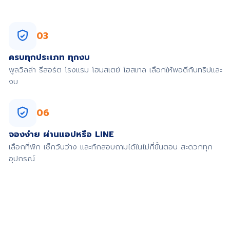
03
ครบทุกประเภท ทุกงบ
พูลวิลล่า รีสอร์ต โรงแรม โฮมสเตย์ โฮสเทล เลือกให้พอดีกับทริปและ
งบ
06
จองง่าย ผ่านแอปหรือ LINE
เลือกที่พัก เช็กวันว่าง และทักสอบถามได้ในไม่กี่ขั้นตอน สะดวกทุก
อุปกรณ์