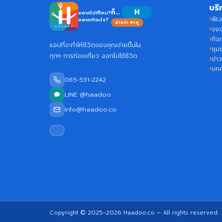
บริ
Haa
ก็...
อยากไปที่ไหน?
ฟีเจ
อยากทำอะไร?
อ่านว่า หาดู
จอง
กิจ
แอปที่จะทำให้ชีวิตของคุณง่ายขึ้นใน
ชุม
ทุกๆ การท่องเที่ยว ออกไปใช้ชีวิต
ข่า
บท
065-531-2242
LINE @haadoo
Info@haadoo.co
Copyright © 2025–2026
Haadoo.co
— All rights reserved.