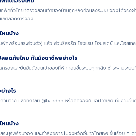
พักได้จริงไหม
พักทั่วไทยที่ตรวจสอบเจ้าของบ้านทุกหลังก่อนลงระบบ จองได้จริงผ
ดูแลตลอดการจอง
ไหนบ้าง
้านพักพร้อมสระส่วนตัว) แล้ว ส่วนรีสอร์ต โรงแรม โฮมสเตย์ และโฮสเทล ก
ปลอดภัยไหม กันมิจฉาชีพอย่างไร
รองและยืนยันตัวตนเจ้าของที่พักก่อนขึ้นระบบทุกหลัง ชำระผ่านระบบ
ย่างไร
 เช็กวันว่าง แล้วทักไลน์ @haadoo หรือกดจองในแอปได้เลย ทีมงานยืน
ดไหนบ้าง
สระบุรีพร้อมจอง และกำลังขยายไปจังหวัดอื่นทั่วไทยเพิ่มขึ้นเรื่อย ๆ