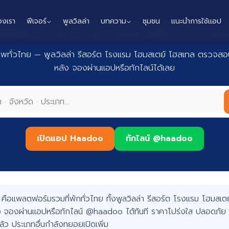
องเรา
ฟีเจอร์
พูลวิลล่า
บทความ
ชุมชน
แนะนำการใช้แอป
กทั่วไทย จองง่าย ปลอดภัย กับ 
าพทั่วไทย — พูลวิลล่า รีสอร์ต โรงแรม โฮมสเตย์ โฮสเทล ตรวจสอบ
หลัง จองผ่านแอปหรือทักไลน์ได้เลย
เปิดแอป Haadoo
ทักไลน์ @haadoo
อแพลตฟอร์มรวมที่พักทั่วไทย ทั้งพูลวิลล่า รีสอร์ต โรงแรม โฮมสเตย์
 จองผ่านแอปหรือทักไลน์ @haadoo ได้ทันที ราคาโปร่งใส ปลอดภัย 
แล้ว ประเภทอื่นกำลังทยอยเปิดเพิ่ม