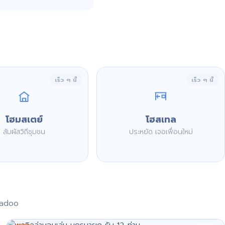
เร็ว ๆ นี้
เร็ว ๆ นี้
โฮมสเตย์
โฮสเทล
สัมผัสวิถีชุมชน
ประหยัด เจอเพื่อนใหม่
aadoo