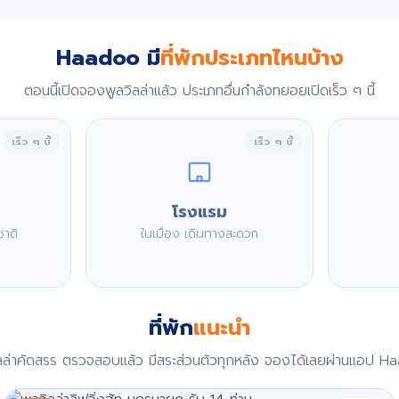
Haadoo มี
ที่พักประเภทไหนบ้าง
ตอนนี้เปิดจองพูลวิลล่าแล้ว ประเภทอื่นกำลังทยอยเปิดเร็ว ๆ นี้
เร็ว ๆ นี้
เร็ว ๆ นี้
โรงแรม
ชาติ
ในเมือง เดินทางสะดวก
ที่พัก
แนะนำ
ิลล่าคัดสรร ตรวจสอบแล้ว มีสระส่วนตัวทุกหลัง จองได้เลยผ่านแอป H