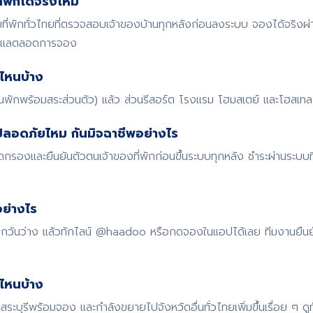
พักได้จริงไหม
พักทั่วไทยที่ตรวจสอบเจ้าของบ้านทุกหลังก่อนลงระบบ จองได้จริงผ
ดูแลตลอดการจอง
ไหนบ้าง
้านพักพร้อมสระส่วนตัว) แล้ว ส่วนรีสอร์ต โรงแรม โฮมสเตย์ และโฮสเทล ก
ปลอดภัยไหม กันมิจฉาชีพอย่างไร
รองและยืนยันตัวตนเจ้าของที่พักก่อนขึ้นระบบทุกหลัง ชำระผ่านระบบ
ย่างไร
 เช็กวันว่าง แล้วทักไลน์ @haadoo หรือกดจองในแอปได้เลย ทีมงานยืน
ดไหนบ้าง
สระบุรีพร้อมจอง และกำลังขยายไปจังหวัดอื่นทั่วไทยเพิ่มขึ้นเรื่อย ๆ