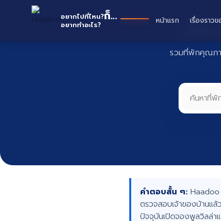
Skip
Haad
ก็...
to
อยากไปที่ไหน?
หน้าแรก
เรื่องราวข
ที่พั
อยากทำอะไร?
content
รวมที่พักคุณภ
คำตอบสั้น ๆ:
Haadoo คื
ตรวจสอบเจ้าของบ้านแล้ว
ปัจจุบันเปิดจองพูลวิลล่า