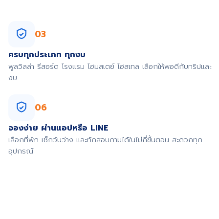
03
ครบทุกประเภท ทุกงบ
พูลวิลล่า รีสอร์ต โรงแรม โฮมสเตย์ โฮสเทล เลือกให้พอดีกับทริปและ
งบ
06
จองง่าย ผ่านแอปหรือ LINE
เลือกที่พัก เช็กวันว่าง และทักสอบถามได้ในไม่กี่ขั้นตอน สะดวกทุก
อุปกรณ์