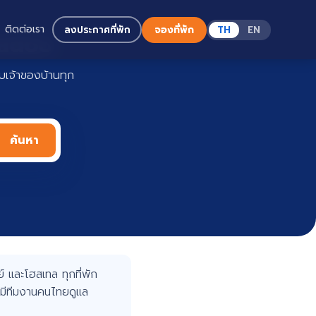
ติดต่อเรา
ลงประกาศที่พัก
จองที่พัก
TH
EN
Haadoo
เจ้าของบ้านทุก
ค้นหา
 และโฮสเทล ทุกที่พัก
มีทีมงานคนไทยดูแล