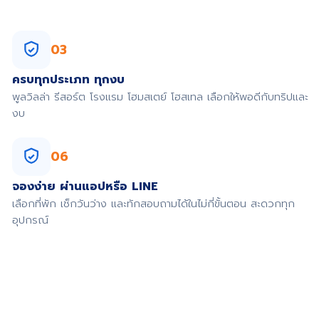
03
ครบทุกประเภท ทุกงบ
พูลวิลล่า รีสอร์ต โรงแรม โฮมสเตย์ โฮสเทล เลือกให้พอดีกับทริปและ
งบ
06
จองง่าย ผ่านแอปหรือ LINE
เลือกที่พัก เช็กวันว่าง และทักสอบถามได้ในไม่กี่ขั้นตอน สะดวกทุก
อุปกรณ์