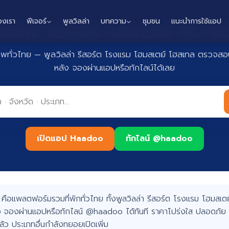
องเรา
ฟีเจอร์
พูลวิลล่า
บทความ
ชุมชน
แนะนำการใช้แอป
กทั่วไทย จองง่าย ปลอดภัย กับ 
าพทั่วไทย — พูลวิลล่า รีสอร์ต โรงแรม โฮมสเตย์ โฮสเทล ตรวจสอบ
หลัง จองผ่านแอปหรือทักไลน์ได้เลย
เปิดแอป Haadoo
ทักไลน์ @haadoo
อแพลตฟอร์มรวมที่พักทั่วไทย ทั้งพูลวิลล่า รีสอร์ต โรงแรม โฮมสเตย์
 จองผ่านแอปหรือทักไลน์ @haadoo ได้ทันที ราคาโปร่งใส ปลอดภัย 
แล้ว ประเภทอื่นกำลังทยอยเปิดเพิ่ม