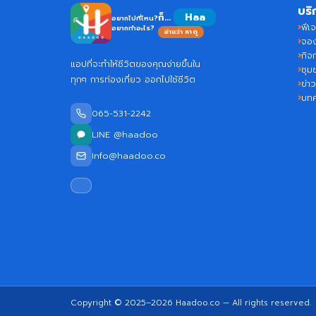
บริ
Ha
ก็...
อยากไปที่ไหน?
ฟีเจ
อยากทำอะไร?
อ่านว่า หาดู
จอง
กิจ
แอปที่จะทำให้ชีวิตของคุณง่ายขึ้นใน
ชุม
ทุกๆ การท่องเที่ยว ออกไปใช้ชีวิต
ข่า
บท
065-531-2242
LINE @haadoo
Info@haadoo.co
Copyright © 2025–2026
Haadoo.co
— All rights reserved.