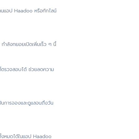
่านแอป Haadoo หรือทักไลน์
ำลังทยอยเปิดเพิ่มเร็ว ๆ นี้
ที่ตรวจสอบได้ ช่วยลดความ
ยันการจองและดูแลจนถึงวัน
 ดูทั้งหมดได้ในแอป Haadoo