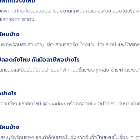
พักได้จริงไหม
พักทั่วไทยที่ตรวจสอบเจ้าของบ้านทุกหลังก่อนลงระบบ จองได้จริงผ
ดูแลตลอดการจอง
ไหนบ้าง
้านพักพร้อมสระส่วนตัว) แล้ว ส่วนรีสอร์ต โรงแรม โฮมสเตย์ และโฮสเทล ก
ปลอดภัยไหม กันมิจฉาชีพอย่างไร
รองและยืนยันตัวตนเจ้าของที่พักก่อนขึ้นระบบทุกหลัง ชำระผ่านระบบ
ย่างไร
 เช็กวันว่าง แล้วทักไลน์ @haadoo หรือกดจองในแอปได้เลย ทีมงานยืน
ดไหนบ้าง
สระบุรีพร้อมจอง และกำลังขยายไปจังหวัดอื่นทั่วไทยเพิ่มขึ้นเรื่อย ๆ