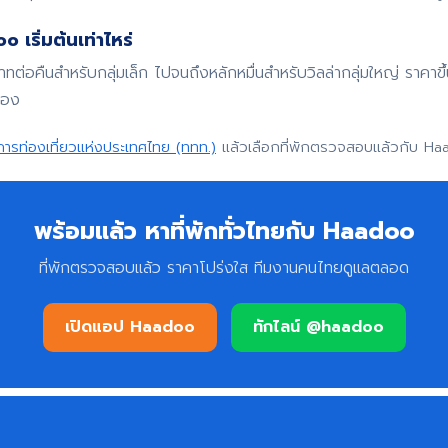
 เริ่มต้นเท่าไหร่
บาทต่อคืนสำหรับกลุ่มเล็ก ไปจนถึงหลักหมื่นสำหรับวิลล่ากลุ่มใหญ่ ราค
จอง
การท่องเที่ยวแห่งประเทศไทย (ททท.)
แล้วเลือกที่พักตรวจสอบแล้วกับ Ha
พร้อมแล้ว หาที่พักทั่วไทยกับ Haadoo
ที่พักตรวจสอบแล้ว ราคาโปร่งใส ทีมงานคนไทยดูแลตลอด
เปิดแอป Haadoo
ทักไลน์ @haadoo