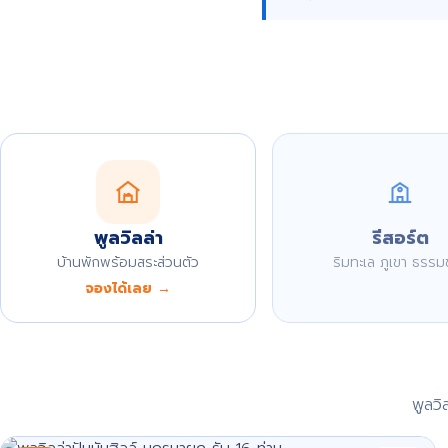
พูลวิลล่า
รีสอร์ต
บ้านพักพร้อมสระส่วนตัว
ริมทะเล ภูเขา ธรรม
จองได้เลย →
พูลว