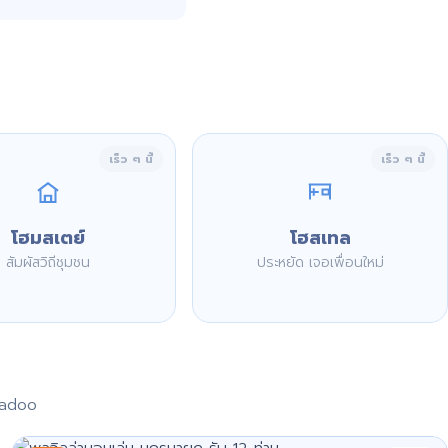
เร็ว ๆ นี้
เร็ว ๆ นี้
โฮมสเตย์
โฮสเทล
สัมผัสวิถีชุมชน
ประหยัด เจอเพื่อนใหม่
aadoo