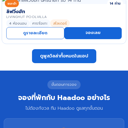
แนะนำ
14 ท่าน
ลิฟวิ่งฮัท
LIVINGHUT POOLVILLA
4 ห้องนอน
คาราโอเกะ
สไลเดอร์
จองเลย
ดูรายละเอียด
ดูพูลวิลล่าทั้งหมดในแอป
ขั้นตอนการจอง
จองที่พักกับ Haadoo อย่างไร
ไม่ต้องกังวล ทีม Haadoo ดูแลทุกขั้นตอน