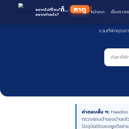
Skip
หาดู
ก็...
to
อยากไปที่ไหน?
หน้าแรก
เรื่องราวข
ที่พั
อยากทำอะไร?
content
รวมที่พักคุณภ
คำตอบสั้น ๆ:
Haadoo คื
ตรวจสอบเจ้าของบ้านแล้ว
ปัจจุบันเปิดจองพูลวิลล่า