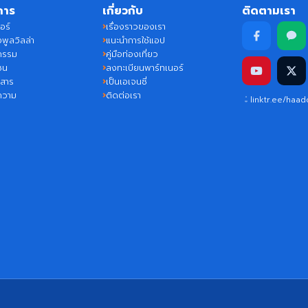
การ
เกี่ยวกับ
ติดตามเรา
อร์
เรื่องราวของเรา
พูลวิลล่า
แนะนำการใช้แอป
กรรม
คู่มือท่องเที่ยว
ชน
ลงทะเบียนพาร์ทเนอร์
วสาร
เป็นเอเจนซี่
ความ
ติดต่อเรา
linktr.ee/haa