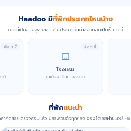
Haadoo มี
ที่พักประเภทไหนบ้าง
ตอนนี้เปิดจองพูลวิลล่าแล้ว ประเภทอื่นกำลังทยอยเปิดเร็ว ๆ นี้
เร็ว ๆ นี้
เร็ว ๆ นี้
โรงแรม
ชาติ
ในเมือง เดินทางสะดวก
ที่พัก
แนะนำ
ิลล่าคัดสรร ตรวจสอบแล้ว มีสระส่วนตัวทุกหลัง จองได้เลยผ่านแอป H