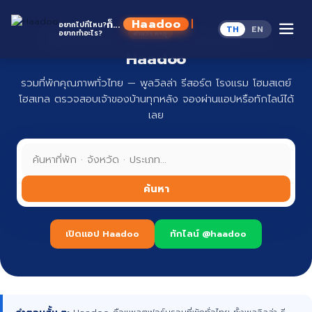
Skip
to
Haadoo
ก็...
อยากไปที่ไหน?
TH
EN
content
อยากทำอะไร?
ที่พักทั่วไทย จองง่าย ปลอดภัย กับ
อ่านว่า หาดู
Haadoo
รวมที่พักคุณภาพทั่วไทย — พูลวิลล่า รีสอร์ต โรงแรม โฮมสเตย์
โฮสเทล ตรวจสอบเจ้าของบ้านทุกหลัง จองผ่านแอปหรือทักไลน์ได้
เลย
ค้นหา
เปิดแอป Haadoo
ทักไลน์ @haadoo