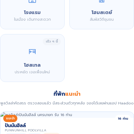
โรงแรม
โฮมสเตย์
ในเมือง เดินทางสะดวก
สัมผัสวิถีชุมชน
เร็ว ๆ นี้
โฮสเทล
ประหยัด เจอเพื่อนใหม่
ที่พัก
แนะนำ
พูลวิลล่าคัดสรร ตรวจสอบแล้ว มีสระส่วนตัวทุกหลัง จองได้เลยผ่านแอป Haadoo
แนะนำ
16 ท่าน
ปันนันฮิลล์
PUNNUNHILL POOLVILLA