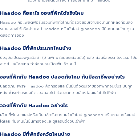
รวมคำถามยอดฮิตเรื่องการจองที่พักกับ Haadoo
Haadoo คืออะไร จองที่พักได้จริงไหม
Haadoo คือแพลตฟอร์มรวมที่พักทั่วไทยที่ตรวจสอบเจ้าของบ้านทุกหลังก่อนลง
ระบบ จองได้จริงผ่านแอป Haadoo หรือทักไลน์ @haadoo มีทีมงานคนไทยดูแล
ตลอดการจอง
Haadoo มีที่พักประเภทไหนบ้าง
ปัจจุบันเปิดจองพูลวิลล่า (บ้านพักพร้อมสระส่วนตัว) แล้ว ส่วนรีสอร์ต โรงแรม โฮม
สเตย์ และโฮสเทล กำลังทยอยเปิดเพิ่มเร็ว ๆ นี้
จองที่พักกับ Haadoo ปลอดภัยไหม กันมิจฉาชีพอย่างไร
ปลอดภัย เพราะ Haadoo คัดกรองและยืนยันตัวตนเจ้าของที่พักก่อนขึ้นระบบทุก
หลัง ชำระผ่านระบบที่ตรวจสอบได้ ช่วยลดความเสี่ยงโอนแล้วไม่ได้ที่พัก
จองที่พักกับ Haadoo อย่างไร
เลือกที่พักจากแอปหรือเว็บ เช็กวันว่าง แล้วทักไลน์ @haadoo หรือกดจองในแอป
ได้เลย ทีมงานยืนยันการจองและดูแลจนถึงวันเข้าพัก
Haadoo มีที่พักจังหวัดไหนบ้าง