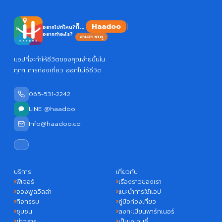
Haadoo
ก็...
อยากไปที่ไหน?
อยากทำอะไร?
อ่านว่า หาดู
แอปที่จะทำให้ชีวิตของคุณง่ายขึ้นใน
ทุกๆ การท่องเที่ยว ออกไปใช้ชีวิต
065-531-2242
LINE @haadoo
Info@haadoo.co
บริการ
เกี่ยวกับ
ฟีเจอร์
เรื่องราวของเรา
จองพูลวิลล่า
แนะนำการใช้แอป
กิจกรรม
คู่มือท่องเที่ยว
ชุมชน
ลงทะเบียนพาร์ทเนอร์
ข่าวสาร
เป็นเอเจนซี่