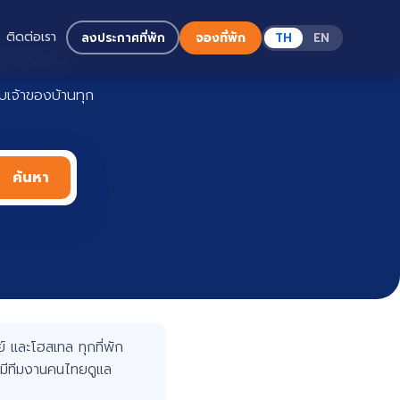
ติดต่อเรา
ลงประกาศที่พัก
จองที่พัก
TH
EN
Haadoo
เจ้าของบ้านทุก
ค้นหา
 และโฮสเทล ทุกที่พัก
มีทีมงานคนไทยดูแล