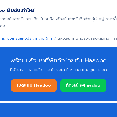
 เริ่มต้นเท่าไหร่
บาทต่อคืนสำหรับกลุ่มเล็ก ไปจนถึงหลักหมื่นสำหรับวิลล่ากลุ่มใหญ่ ราค
จอง
การท่องเที่ยวแห่งประเทศไทย (ททท.)
แล้วเลือกที่พักตรวจสอบแล้วกับ Ha
พร้อมแล้ว หาที่พักทั่วไทยกับ Haadoo
ที่พักตรวจสอบแล้ว ราคาโปร่งใส ทีมงานคนไทยดูแลตลอด
เปิดแอป Haadoo
ทักไลน์ @haadoo