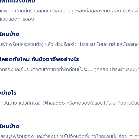
พักได้จริงไหม
พักทั่วไทยที่ตรวจสอบเจ้าของบ้านทุกหลังก่อนลงระบบ จองได้จริงผ
ดูแลตลอดการจอง
ไหนบ้าง
้านพักพร้อมสระส่วนตัว) แล้ว ส่วนรีสอร์ต โรงแรม โฮมสเตย์ และโฮสเทล ก
ปลอดภัยไหม กันมิจฉาชีพอย่างไร
รองและยืนยันตัวตนเจ้าของที่พักก่อนขึ้นระบบทุกหลัง ชำระผ่านระบบ
ย่างไร
 เช็กวันว่าง แล้วทักไลน์ @haadoo หรือกดจองในแอปได้เลย ทีมงานยืน
ดไหนบ้าง
สระบุรีพร้อมจอง และกำลังขยายไปจังหวัดอื่นทั่วไทยเพิ่มขึ้นเรื่อย ๆ