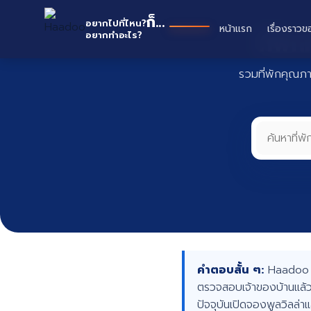
Skip
Haado
ก็...
to
อยากไปที่ไหน?
หน้าแรก
เรื่องราวข
ที่พั
อยากทำอะไร?
content
รวมที่พักคุณภ
คำตอบสั้น ๆ:
Haadoo คื
ตรวจสอบเจ้าของบ้านแล้ว
ปัจจุบันเปิดจองพูลวิลล่า