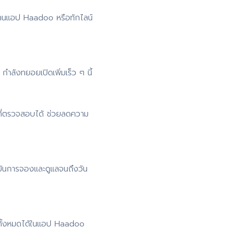
่านแอป Haadoo หรือทักไลน์
ำลังทยอยเปิดเพิ่มเร็ว ๆ นี้
ที่ตรวจสอบได้ ช่วยลดความ
ยันการจองและดูแลจนถึงวัน
 ดูทั้งหมดได้ในแอป Haadoo