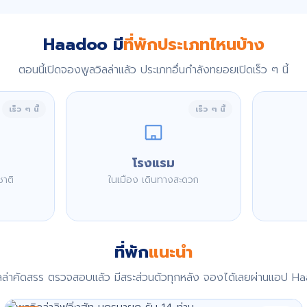
Haadoo มี
ที่พักประเภทไหนบ้าง
ตอนนี้เปิดจองพูลวิลล่าแล้ว ประเภทอื่นกำลังทยอยเปิดเร็ว ๆ นี้
เร็ว ๆ นี้
เร็ว ๆ นี้
โรงแรม
ชาติ
ในเมือง เดินทางสะดวก
ที่พัก
แนะนำ
ิลล่าคัดสรร ตรวจสอบแล้ว มีสระส่วนตัวทุกหลัง จองได้เลยผ่านแอป H