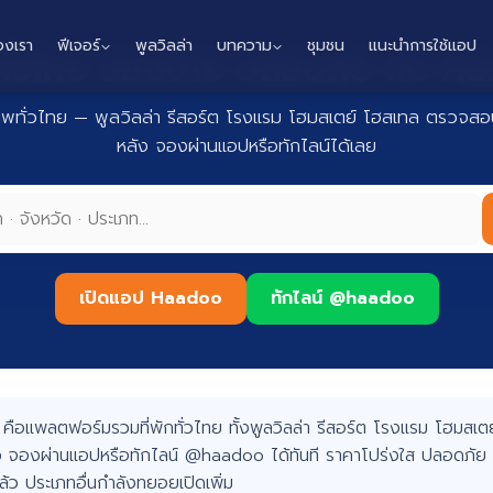
องเรา
ฟีเจอร์
พูลวิลล่า
บทความ
ชุมชน
แนะนำการใช้แอป
กทั่วไทย จองง่าย ปลอดภัย กับ 
าพทั่วไทย — พูลวิลล่า รีสอร์ต โรงแรม โฮมสเตย์ โฮสเทล ตรวจสอบ
หลัง จองผ่านแอปหรือทักไลน์ได้เลย
เปิดแอป Haadoo
ทักไลน์ @haadoo
อแพลตฟอร์มรวมที่พักทั่วไทย ทั้งพูลวิลล่า รีสอร์ต โรงแรม โฮมสเตย์
 จองผ่านแอปหรือทักไลน์ @haadoo ได้ทันที ราคาโปร่งใส ปลอดภัย 
แล้ว ประเภทอื่นกำลังทยอยเปิดเพิ่ม