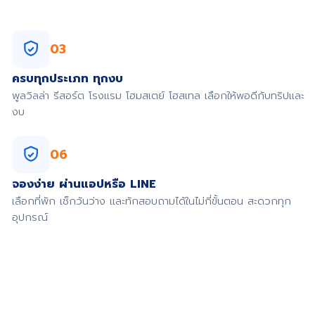
03
ครบทุกประเภท ทุกงบ
พูลวิลล่า รีสอร์ต โรงแรม โฮมสเตย์ โฮสเทล เลือกให้พอดีกับทริปและ
งบ
06
จองง่าย ผ่านแอปหรือ LINE
เลือกที่พัก เช็กวันว่าง และทักสอบถามได้ในไม่กี่ขั้นตอน สะดวกทุก
อุปกรณ์