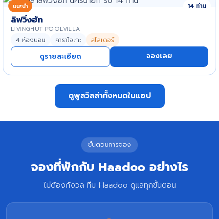
แนะนำ
14 ท่าน
ลิฟวิ่งฮัท
LIVINGHUT POOLVILLA
4 ห้องนอน
คาราโอเกะ
สไลเดอร์
จองเลย
ดูรายละเอียด
ดูพูลวิลล่าทั้งหมดในแอป
ขั้นตอนการจอง
จองที่พักกับ Haadoo อย่างไร
ไม่ต้องกังวล ทีม Haadoo ดูแลทุกขั้นตอน