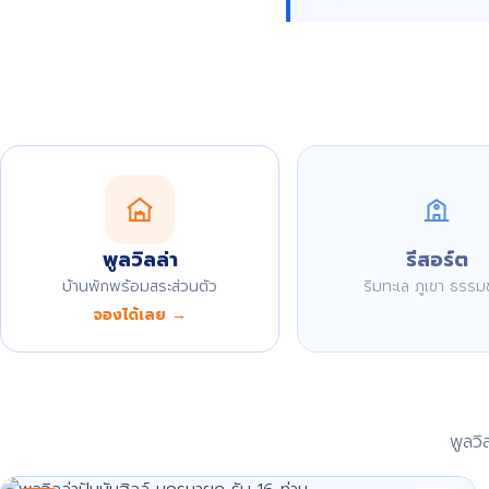
พูลวิลล่า
รีสอร์ต
บ้านพักพร้อมสระส่วนตัว
ริมทะเล ภูเขา ธรรม
จองได้เลย →
พูลว