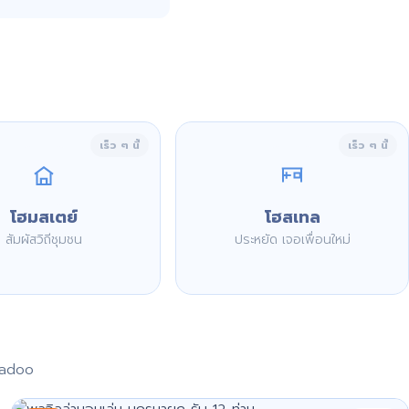
เร็ว ๆ นี้
เร็ว ๆ นี้
โฮมสเตย์
โฮสเทล
สัมผัสวิถีชุมชน
ประหยัด เจอเพื่อนใหม่
aadoo