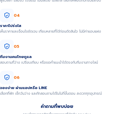
พูลวิลล่า รีสอร์ต โรงแรม โฮมสเตย์ โฮสเทล เลือกให้พอดีกับทริปและงบ
04
ราคาโปร่งใส
เห็นราคาและเงื่อนไขชัดเจน เทียบหลายที่ได้ก่อนตัดสินใจ ไม่มีค่าแอบแฝง
05
ทีมงานคนไทยดูแล
สอบถามที่ว่าง เปรียบเทียบ หรือขอคำแนะนำได้ตรงกับทีมงานทางไลน์
06
จองง่าย ผ่านแอปหรือ LINE
เลือกที่พัก เช็กวันว่าง และทักสอบถามได้ในไม่กี่ขั้นตอน สะดวกทุกอุปกรณ์
คำถามที่พบบ่อย