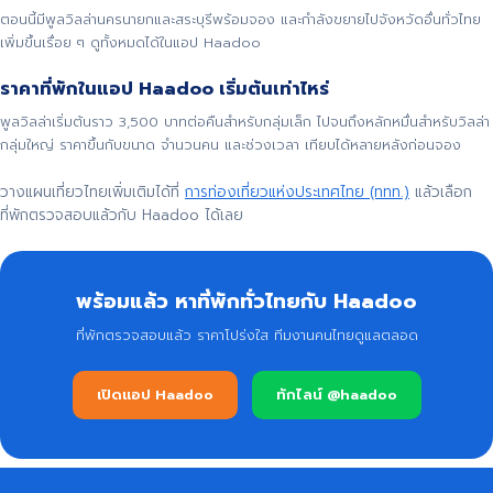
ตอนนี้มีพูลวิลล่านครนายกและสระบุรีพร้อมจอง และกำลังขยายไปจังหวัดอื่นทั่วไทย
เพิ่มขึ้นเรื่อย ๆ ดูทั้งหมดได้ในแอป Haadoo
ราคาที่พักในแอป Haadoo เริ่มต้นเท่าไหร่
พูลวิลล่าเริ่มต้นราว 3,500 บาทต่อคืนสำหรับกลุ่มเล็ก ไปจนถึงหลักหมื่นสำหรับวิลล่า
กลุ่มใหญ่ ราคาขึ้นกับขนาด จำนวนคน และช่วงเวลา เทียบได้หลายหลังก่อนจอง
วางแผนเที่ยวไทยเพิ่มเติมได้ที่
การท่องเที่ยวแห่งประเทศไทย (ททท.)
แล้วเลือก
ที่พักตรวจสอบแล้วกับ Haadoo ได้เลย
พร้อมแล้ว หาที่พักทั่วไทยกับ Haadoo
ที่พักตรวจสอบแล้ว ราคาโปร่งใส ทีมงานคนไทยดูแลตลอด
เปิดแอป Haadoo
ทักไลน์ @haadoo