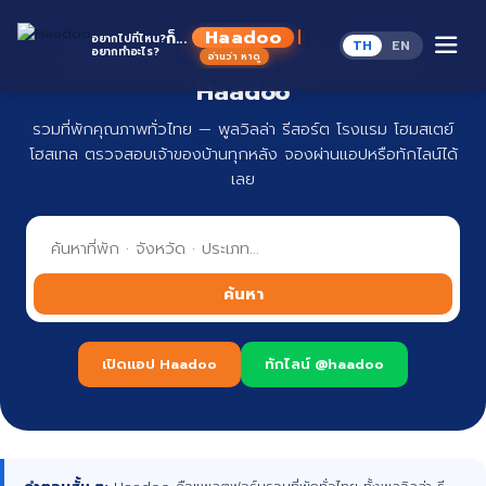
Skip
to
Haadoo
ก็...
อยากไปที่ไหน?
TH
EN
content
อยากทำอะไร?
ที่พักทั่วไทย จองง่าย ปลอดภัย กับ
อ่านว่า หาดู
Haadoo
รวมที่พักคุณภาพทั่วไทย — พูลวิลล่า รีสอร์ต โรงแรม โฮมสเตย์
โฮสเทล ตรวจสอบเจ้าของบ้านทุกหลัง จองผ่านแอปหรือทักไลน์ได้
เลย
ค้นหา
เปิดแอป Haadoo
ทักไลน์ @haadoo