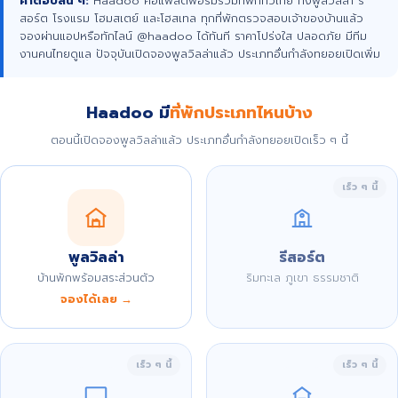
คำตอบสั้น ๆ:
Haadoo คือแพลตฟอร์มรวมที่พักทั่วไทย ทั้งพูลวิลล่า รี
สอร์ต โรงแรม โฮมสเตย์ และโฮสเทล ทุกที่พักตรวจสอบเจ้าของบ้านแล้ว
จองผ่านแอปหรือทักไลน์ @haadoo ได้ทันที ราคาโปร่งใส ปลอดภัย มีทีม
งานคนไทยดูแล ปัจจุบันเปิดจองพูลวิลล่าแล้ว ประเภทอื่นกำลังทยอยเปิดเพิ่ม
Haadoo มี
ที่พักประเภทไหนบ้าง
ตอนนี้เปิดจองพูลวิลล่าแล้ว ประเภทอื่นกำลังทยอยเปิดเร็ว ๆ นี้
เร็ว ๆ นี้
พูลวิลล่า
รีสอร์ต
บ้านพักพร้อมสระส่วนตัว
ริมทะเล ภูเขา ธรรมชาติ
จองได้เลย →
เร็ว ๆ นี้
เร็ว ๆ นี้