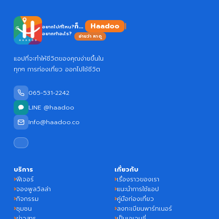
Haa
ก็...
อยากไปที่ไหน?
อยากทำอะไร?
อ่านว่า หาดู
แอปที่จะทำให้ชีวิตของคุณง่ายขึ้นใน
ทุกๆ การท่องเที่ยว ออกไปใช้ชีวิต
065-531-2242
LINE @haadoo
Info@haadoo.co
บริการ
เกี่ยวกับ
ฟีเจอร์
เรื่องราวของเรา
จองพูลวิลล่า
แนะนำการใช้แอป
กิจกรรม
คู่มือท่องเที่ยว
ชุมชน
ลงทะเบียนพาร์ทเนอร์
ข่าวสาร
เป็นเอเจนซี่