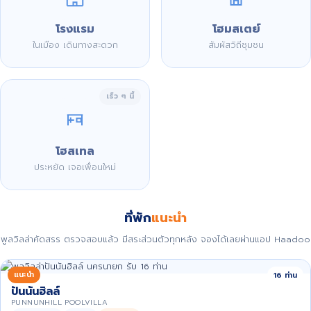
โรงแรม
โฮมสเตย์
ในเมือง เดินทางสะดวก
สัมผัสวิถีชุมชน
เร็ว ๆ นี้
โฮสเทล
ประหยัด เจอเพื่อนใหม่
ที่พัก
แนะนำ
พูลวิลล่าคัดสรร ตรวจสอบแล้ว มีสระส่วนตัวทุกหลัง จองได้เลยผ่านแอป Haadoo
แนะนำ
16 ท่าน
ปันนันฮิลล์
PUNNUNHILL POOLVILLA