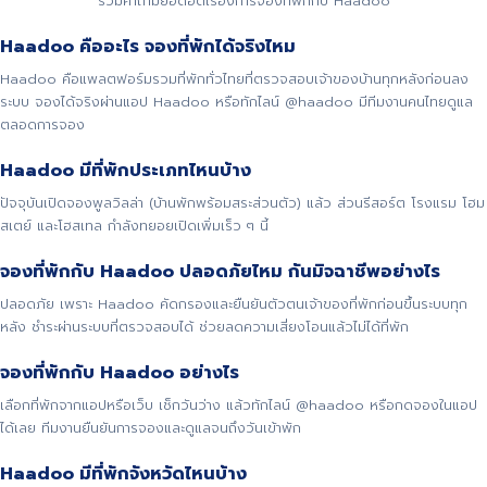
รวมคำถามยอดฮิตเรื่องการจองที่พักกับ Haadoo
Haadoo คืออะไร จองที่พักได้จริงไหม
Haadoo คือแพลตฟอร์มรวมที่พักทั่วไทยที่ตรวจสอบเจ้าของบ้านทุกหลังก่อนลง
ระบบ จองได้จริงผ่านแอป Haadoo หรือทักไลน์ @haadoo มีทีมงานคนไทยดูแล
ตลอดการจอง
Haadoo มีที่พักประเภทไหนบ้าง
ปัจจุบันเปิดจองพูลวิลล่า (บ้านพักพร้อมสระส่วนตัว) แล้ว ส่วนรีสอร์ต โรงแรม โฮม
สเตย์ และโฮสเทล กำลังทยอยเปิดเพิ่มเร็ว ๆ นี้
จองที่พักกับ Haadoo ปลอดภัยไหม กันมิจฉาชีพอย่างไร
ปลอดภัย เพราะ Haadoo คัดกรองและยืนยันตัวตนเจ้าของที่พักก่อนขึ้นระบบทุก
หลัง ชำระผ่านระบบที่ตรวจสอบได้ ช่วยลดความเสี่ยงโอนแล้วไม่ได้ที่พัก
จองที่พักกับ Haadoo อย่างไร
เลือกที่พักจากแอปหรือเว็บ เช็กวันว่าง แล้วทักไลน์ @haadoo หรือกดจองในแอป
ได้เลย ทีมงานยืนยันการจองและดูแลจนถึงวันเข้าพัก
Haadoo มีที่พักจังหวัดไหนบ้าง