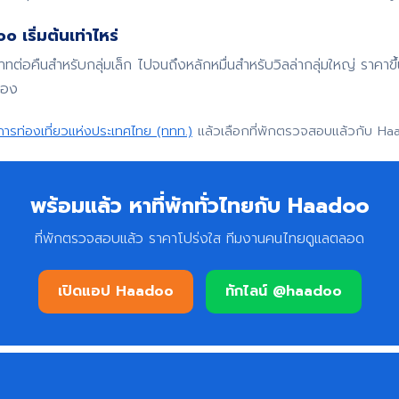
 เริ่มต้นเท่าไหร่
บาทต่อคืนสำหรับกลุ่มเล็ก ไปจนถึงหลักหมื่นสำหรับวิลล่ากลุ่มใหญ่ ราค
จอง
การท่องเที่ยวแห่งประเทศไทย (ททท.)
แล้วเลือกที่พักตรวจสอบแล้วกับ Ha
พร้อมแล้ว หาที่พักทั่วไทยกับ Haadoo
ที่พักตรวจสอบแล้ว ราคาโปร่งใส ทีมงานคนไทยดูแลตลอด
เปิดแอป Haadoo
ทักไลน์ @haadoo