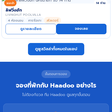
แนะนำ
14 ท่าน
ลิฟวิ่งฮัท
LIVINGHUT POOLVILLA
4 ห้องนอน
คาราโอเกะ
สไลเดอร์
จองเลย
ดูรายละเอียด
ดูพูลวิลล่าทั้งหมดในแอป
ขั้นตอนการจอง
จองที่พักกับ Haadoo อย่างไร
ไม่ต้องกังวล ทีม Haadoo ดูแลทุกขั้นตอน