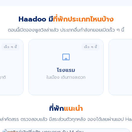
Haadoo มี
ที่พักประเภทไหนบ้าง
ตอนนี้เปิดจองพูลวิลล่าแล้ว ประเภทอื่นกำลังทยอยเปิดเร็ว ๆ นี้
เร็ว ๆ นี้
เร็ว ๆ นี้
โรงแรม
ชาติ
ในเมือง เดินทางสะดวก
ที่พัก
แนะนำ
ิลล่าคัดสรร ตรวจสอบแล้ว มีสระส่วนตัวทุกหลัง จองได้เลยผ่านแอป H