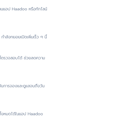
่านแอป Haadoo หรือทักไลน์
ำลังทยอยเปิดเพิ่มเร็ว ๆ นี้
ที่ตรวจสอบได้ ช่วยลดความ
ยันการจองและดูแลจนถึงวัน
 ดูทั้งหมดได้ในแอป Haadoo