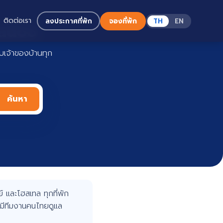
ติดต่อเรา
ลงประกาศที่พัก
จองที่พัก
TH
EN
Haadoo
เจ้าของบ้านทุก
ค้นหา
 และโฮสเทล ทุกที่พัก
มีทีมงานคนไทยดูแล