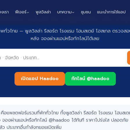
องเรา
ฟีเจอร์
พูลวิลล่า
บทความ
ชุมชน
แนะนำการใช้แอป
กทั่วไทย จองง่าย ปลอดภัย กับ 
าพทั่วไทย — พูลวิลล่า รีสอร์ต โรงแรม โฮมสเตย์ โฮสเทล ตรวจสอบ
หลัง จองผ่านแอปหรือทักไลน์ได้เลย
เปิดแอป Haadoo
ทักไลน์ @haadoo
อแพลตฟอร์มรวมที่พักทั่วไทย ทั้งพูลวิลล่า รีสอร์ต โรงแรม โฮมสเตย์
 จองผ่านแอปหรือทักไลน์ @haadoo ได้ทันที ราคาโปร่งใส ปลอดภัย 
แล้ว ประเภทอื่นกำลังทยอยเปิดเพิ่ม