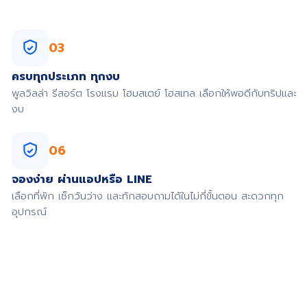
03
ครบทุกประเภท ทุกงบ
พูลวิลล่า รีสอร์ต โรงแรม โฮมสเตย์ โฮสเทล เลือกให้พอดีกับทริปและ
งบ
06
จองง่าย ผ่านแอปหรือ LINE
เลือกที่พัก เช็กวันว่าง และทักสอบถามได้ในไม่กี่ขั้นตอน สะดวกทุก
อุปกรณ์