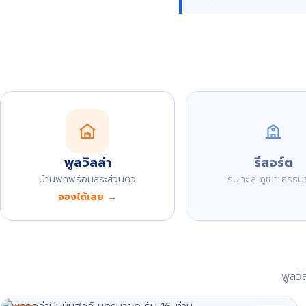
พูลวิลล่า
รีสอร์ต
บ้านพักพร้อมสระส่วนตัว
ริมทะเล ภูเขา ธรรม
จองได้เลย →
พูลว