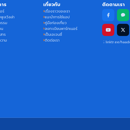
การ
เกี่ยวกับ
ติดตามเรา
อร์
เรื่องราวของเรา
พูลวิลล่า
แนะนำการใช้แอป
กรรม
คู่มือท่องเที่ยว
ชน
ลงทะเบียนพาร์ทเนอร์
วสาร
เป็นเอเจนซี่
ความ
ติดต่อเรา
linktr.ee/haa