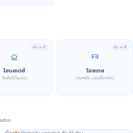
เร็ว ๆ นี้
เร็ว ๆ นี้
โฮมสเตย์
โฮสเทล
สัมผัสวิถีชุมชน
ประหยัด เจอเพื่อนใหม่
aadoo