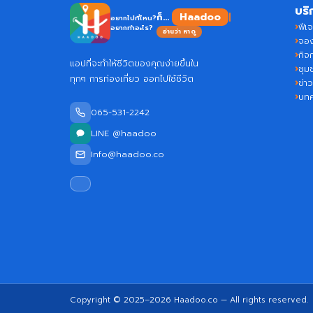
บริ
ก็...
อยากไปที่ไหน?
ฟีเจ
อยากทำอะไร?
อ่านว่า หาดู
จอง
กิจ
แอปที่จะทำให้ชีวิตของคุณง่ายขึ้นใน
ชุม
ทุกๆ การท่องเที่ยว ออกไปใช้ชีวิต
ข่า
บท
065-531-2242
LINE @haadoo
Info@haadoo.co
Copyright © 2025–2026
Haadoo.co
— All rights reserved.