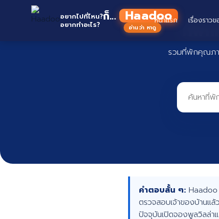
Skip
Haadoo
ก็...
to
อยากไปที่ไหน?
หน้าแรก
เรื่องราวข
ที่พั
อยากทำอะไร?
อ่านว่า หาดู
content
รวมที่พักคุณภ
คำตอบสั้น ๆ:
Haadoo คื
ตรวจสอบเจ้าของบ้านแล้ว
ปัจจุบันเปิดจองพูลวิลล่า