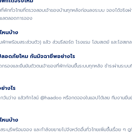
พักได้จริงไหม
พักทั่วไทยที่ตรวจสอบเจ้าของบ้านทุกหลังก่อนลงระบบ จองได้จริงผ
ดูแลตลอดการจอง
ไหนบ้าง
้านพักพร้อมสระส่วนตัว) แล้ว ส่วนรีสอร์ต โรงแรม โฮมสเตย์ และโฮสเทล ก
ปลอดภัยไหม กันมิจฉาชีพอย่างไร
รองและยืนยันตัวตนเจ้าของที่พักก่อนขึ้นระบบทุกหลัง ชำระผ่านระบบ
ย่างไร
 เช็กวันว่าง แล้วทักไลน์ @haadoo หรือกดจองในแอปได้เลย ทีมงานยืน
ดไหนบ้าง
สระบุรีพร้อมจอง และกำลังขยายไปจังหวัดอื่นทั่วไทยเพิ่มขึ้นเรื่อย ๆ