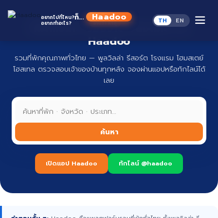
Skip
to
Haadoo
ก็...
อยากไปที่ไหน?
TH
EN
content
อยากทำอะไร?
ที่พักทั่วไทย จองง่าย ปลอดภัย กับ
อ่านว่า หาดู
Haadoo
รวมที่พักคุณภาพทั่วไทย — พูลวิลล่า รีสอร์ต โรงแรม โฮมสเตย์
โฮสเทล ตรวจสอบเจ้าของบ้านทุกหลัง จองผ่านแอปหรือทักไลน์ได้
เลย
ค้นหา
เปิดแอป Haadoo
ทักไลน์ @haadoo