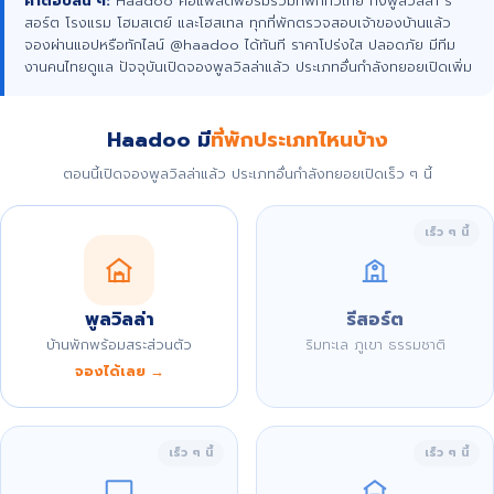
คำตอบสั้น ๆ:
Haadoo คือแพลตฟอร์มรวมที่พักทั่วไทย ทั้งพูลวิลล่า รี
สอร์ต โรงแรม โฮมสเตย์ และโฮสเทล ทุกที่พักตรวจสอบเจ้าของบ้านแล้ว
จองผ่านแอปหรือทักไลน์ @haadoo ได้ทันที ราคาโปร่งใส ปลอดภัย มีทีม
งานคนไทยดูแล ปัจจุบันเปิดจองพูลวิลล่าแล้ว ประเภทอื่นกำลังทยอยเปิดเพิ่ม
Haadoo มี
ที่พักประเภทไหนบ้าง
ตอนนี้เปิดจองพูลวิลล่าแล้ว ประเภทอื่นกำลังทยอยเปิดเร็ว ๆ นี้
เร็ว ๆ นี้
พูลวิลล่า
รีสอร์ต
บ้านพักพร้อมสระส่วนตัว
ริมทะเล ภูเขา ธรรมชาติ
จองได้เลย →
เร็ว ๆ นี้
เร็ว ๆ นี้