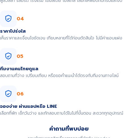
พูลวิลล่า รีสอร์ต โรงแรม โฮมสเตย์ โฮสเทล เลือกให้พอดีกับทริปและงบ
04
ราคาโปร่งใส
เห็นราคาและเงื่อนไขชัดเจน เทียบหลายที่ได้ก่อนตัดสินใจ ไม่มีค่าแอบแฝง
05
ทีมงานคนไทยดูแล
สอบถามที่ว่าง เปรียบเทียบ หรือขอคำแนะนำได้ตรงกับทีมงานทางไลน์
06
จองง่าย ผ่านแอปหรือ LINE
เลือกที่พัก เช็กวันว่าง และทักสอบถามได้ในไม่กี่ขั้นตอน สะดวกทุกอุปกรณ์
คำถามที่พบบ่อย