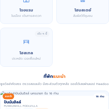
โรงแรม
โฮมสเตย์
ในเมือง เดินทางสะดวก
สัมผัสวิถีชุมชน
เร็ว ๆ นี้
โฮสเทล
ประหยัด เจอเพื่อนใหม่
ที่พัก
แนะนำ
พูลวิลล่าคัดสรร ตรวจสอบแล้ว มีสระส่วนตัวทุกหลัง จองได้เลยผ่านแอป Haadoo
แนะนำ
16 ท่าน
ปันนันฮิลล์
PUNNUNHILL POOLVILLA