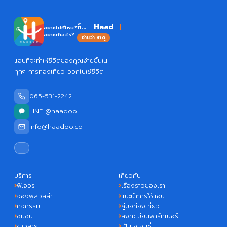
ก็...
อยากไปที่ไหน?
อยากทำอะไร?
อ่านว่า หาดู
แอปที่จะทำให้ชีวิตของคุณง่ายขึ้นใน
ทุกๆ การท่องเที่ยว ออกไปใช้ชีวิต
065-531-2242
LINE @haadoo
Info@haadoo.co
บริการ
เกี่ยวกับ
ฟีเจอร์
เรื่องราวของเรา
จองพูลวิลล่า
แนะนำการใช้แอป
กิจกรรม
คู่มือท่องเที่ยว
ชุมชน
ลงทะเบียนพาร์ทเนอร์
ข่าวสาร
เป็นเอเจนซี่