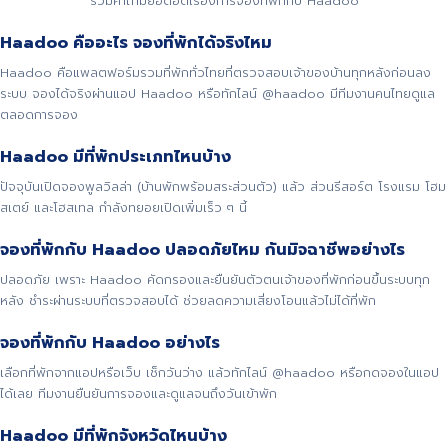
รวมคำถามยอดฮิตเรื่องการจองที่พักกับ Haadoo
Haadoo คืออะไร จองที่พักได้จริงไหม
Haadoo คือแพลตฟอร์มรวมที่พักทั่วไทยที่ตรวจสอบเจ้าของบ้านทุกหลังก่อนลง
ระบบ จองได้จริงผ่านแอป Haadoo หรือทักไลน์ @haadoo มีทีมงานคนไทยดูแล
ตลอดการจอง
Haadoo มีที่พักประเภทไหนบ้าง
ปัจจุบันเปิดจองพูลวิลล่า (บ้านพักพร้อมสระส่วนตัว) แล้ว ส่วนรีสอร์ต โรงแรม โฮม
สเตย์ และโฮสเทล กำลังทยอยเปิดเพิ่มเร็ว ๆ นี้
จองที่พักกับ Haadoo ปลอดภัยไหม กันมิจฉาชีพอย่างไร
ปลอดภัย เพราะ Haadoo คัดกรองและยืนยันตัวตนเจ้าของที่พักก่อนขึ้นระบบทุก
หลัง ชำระผ่านระบบที่ตรวจสอบได้ ช่วยลดความเสี่ยงโอนแล้วไม่ได้ที่พัก
จองที่พักกับ Haadoo อย่างไร
เลือกที่พักจากแอปหรือเว็บ เช็กวันว่าง แล้วทักไลน์ @haadoo หรือกดจองในแอป
ได้เลย ทีมงานยืนยันการจองและดูแลจนถึงวันเข้าพัก
Haadoo มีที่พักจังหวัดไหนบ้าง