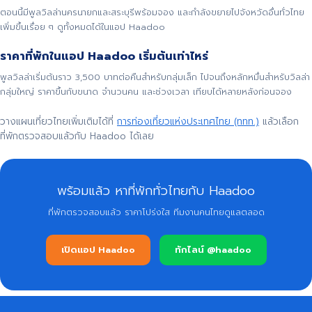
ตอนนี้มีพูลวิลล่านครนายกและสระบุรีพร้อมจอง และกำลังขยายไปจังหวัดอื่นทั่วไทย
เพิ่มขึ้นเรื่อย ๆ ดูทั้งหมดได้ในแอป Haadoo
ราคาที่พักในแอป Haadoo เริ่มต้นเท่าไหร่
พูลวิลล่าเริ่มต้นราว 3,500 บาทต่อคืนสำหรับกลุ่มเล็ก ไปจนถึงหลักหมื่นสำหรับวิลล่า
กลุ่มใหญ่ ราคาขึ้นกับขนาด จำนวนคน และช่วงเวลา เทียบได้หลายหลังก่อนจอง
วางแผนเที่ยวไทยเพิ่มเติมได้ที่
การท่องเที่ยวแห่งประเทศไทย (ททท.)
แล้วเลือก
ที่พักตรวจสอบแล้วกับ Haadoo ได้เลย
พร้อมแล้ว หาที่พักทั่วไทยกับ Haadoo
ที่พักตรวจสอบแล้ว ราคาโปร่งใส ทีมงานคนไทยดูแลตลอด
เปิดแอป Haadoo
ทักไลน์ @haadoo