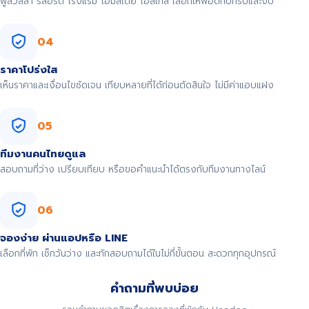
พูลวิลล่า รีสอร์ต โรงแรม โฮมสเตย์ โฮสเทล เลือกให้พอดีกับทริปและงบ
04
ราคาโปร่งใส
เห็นราคาและเงื่อนไขชัดเจน เทียบหลายที่ได้ก่อนตัดสินใจ ไม่มีค่าแอบแฝง
05
ทีมงานคนไทยดูแล
สอบถามที่ว่าง เปรียบเทียบ หรือขอคำแนะนำได้ตรงกับทีมงานทางไลน์
06
จองง่าย ผ่านแอปหรือ LINE
เลือกที่พัก เช็กวันว่าง และทักสอบถามได้ในไม่กี่ขั้นตอน สะดวกทุกอุปกรณ์
คำถามที่พบบ่อย