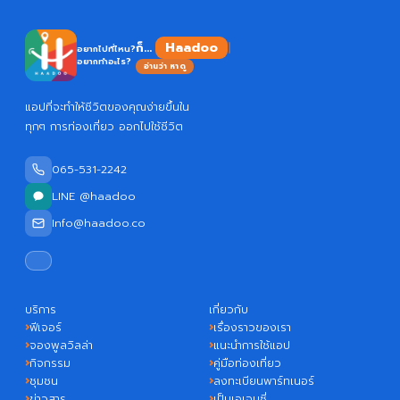
Haa
ก็...
อยากไปที่ไหน?
อยากทำอะไร?
อ่านว่า หาดู
แอปที่จะทำให้ชีวิตของคุณง่ายขึ้นใน
ทุกๆ การท่องเที่ยว ออกไปใช้ชีวิต
065-531-2242
LINE @haadoo
Info@haadoo.co
บริการ
เกี่ยวกับ
ฟีเจอร์
เรื่องราวของเรา
จองพูลวิลล่า
แนะนำการใช้แอป
กิจกรรม
คู่มือท่องเที่ยว
ชุมชน
ลงทะเบียนพาร์ทเนอร์
ข่าวสาร
เป็นเอเจนซี่