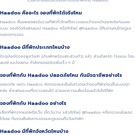
รวมคำถามยอดฮิตเรื่องการจองที่พักกับ Haadoo
Haadoo คืออะไร จองที่พักได้จริงไหม
Haadoo คือแพลตฟอร์มรวมที่พักทั่วไทยที่ตรวจสอบเจ้าของบ้านทุกหลังก่อนลง
ระบบ จองได้จริงผ่านแอป Haadoo หรือทักไลน์ @haadoo มีทีมงานคนไทยดูแล
ตลอดการจอง
Haadoo มีที่พักประเภทไหนบ้าง
ปัจจุบันเปิดจองพูลวิลล่า (บ้านพักพร้อมสระส่วนตัว) แล้ว ส่วนรีสอร์ต โรงแรม โฮม
สเตย์ และโฮสเทล กำลังทยอยเปิดเพิ่มเร็ว ๆ นี้
จองที่พักกับ Haadoo ปลอดภัยไหม กันมิจฉาชีพอย่างไร
ปลอดภัย เพราะ Haadoo คัดกรองและยืนยันตัวตนเจ้าของที่พักก่อนขึ้นระบบทุก
หลัง ชำระผ่านระบบที่ตรวจสอบได้ ช่วยลดความเสี่ยงโอนแล้วไม่ได้ที่พัก
จองที่พักกับ Haadoo อย่างไร
เลือกที่พักจากแอปหรือเว็บ เช็กวันว่าง แล้วทักไลน์ @haadoo หรือกดจองในแอป
ได้เลย ทีมงานยืนยันการจองและดูแลจนถึงวันเข้าพัก
Haadoo มีที่พักจังหวัดไหนบ้าง