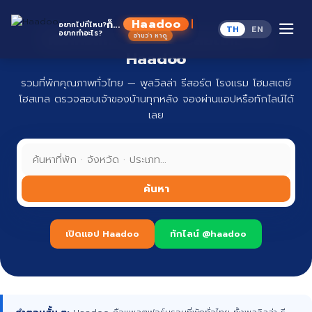
Skip
to
Haadoo
ก็...
อยากไปที่ไหน?
TH
EN
content
อยากทำอะไร?
ที่พักทั่วไทย จองง่าย ปลอดภัย กับ
อ่านว่า หาดู
Haadoo
รวมที่พักคุณภาพทั่วไทย — พูลวิลล่า รีสอร์ต โรงแรม โฮมสเตย์
โฮสเทล ตรวจสอบเจ้าของบ้านทุกหลัง จองผ่านแอปหรือทักไลน์ได้
เลย
ค้นหา
เปิดแอป Haadoo
ทักไลน์ @haadoo