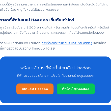
ตอนนี้มีพูลวิลล่านครนายกและสระบุรีพร้อมจอง และกำลังขยายไปจังหวัดอื่นทั่วไทย
เพิ่มขึ้นเรื่อย ๆ ดูทั้งหมดได้ในแอป Haadoo
ราคาที่พักในแอป Haadoo เริ่มต้นเท่าไหร่
พูลวิลล่าเริ่มต้นราว 3,500 บาทต่อคืนสำหรับกลุ่มเล็ก ไปจนถึงหลักหมื่นสำหรับวิลล่า
กลุ่มใหญ่ ราคาขึ้นกับขนาด จำนวนคน และช่วงเวลา เทียบได้หลายหลังก่อนจอง
วางแผนเที่ยวไทยเพิ่มเติมได้ที่
การท่องเที่ยวแห่งประเทศไทย (ททท.)
แล้วเลือก
ที่พักตรวจสอบแล้วกับ Haadoo ได้เลย
พร้อมแล้ว หาที่พักทั่วไทยกับ Haadoo
ที่พักตรวจสอบแล้ว ราคาโปร่งใส ทีมงานคนไทยดูแลตลอด
เปิดแอป Haadoo
ทักไลน์ @haadoo