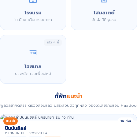
โรงแรม
โฮมสเตย์
ในเมือง เดินทางสะดวก
สัมผัสวิถีชุมชน
เร็ว ๆ นี้
โฮสเทล
ประหยัด เจอเพื่อนใหม่
ที่พัก
แนะนำ
พูลวิลล่าคัดสรร ตรวจสอบแล้ว มีสระส่วนตัวทุกหลัง จองได้เลยผ่านแอป Haadoo
แนะนำ
16 ท่าน
ปันนันฮิลล์
PUNNUNHILL POOLVILLA