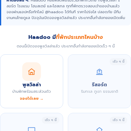
คำตอบสั้น ๆ:
Haadoo คือแพลตฟอร์มรวมที่พักทั่วไทย ทั้งพูลวิลล่า รี
สอร์ต โรงแรม โฮมสเตย์ และโฮสเทล ทุกที่พักตรวจสอบเจ้าของบ้านแล้ว
จองผ่านแอปหรือทักไลน์ @haadoo ได้ทันที ราคาโปร่งใส ปลอดภัย มีทีม
งานคนไทยดูแล ปัจจุบันเปิดจองพูลวิลล่าแล้ว ประเภทอื่นกำลังทยอยเปิดเพิ่ม
Haadoo มี
ที่พักประเภทไหนบ้าง
ตอนนี้เปิดจองพูลวิลล่าแล้ว ประเภทอื่นกำลังทยอยเปิดเร็ว ๆ นี้
เร็ว ๆ นี้
พูลวิลล่า
รีสอร์ต
บ้านพักพร้อมสระส่วนตัว
ริมทะเล ภูเขา ธรรมชาติ
จองได้เลย →
เร็ว ๆ นี้
เร็ว ๆ นี้