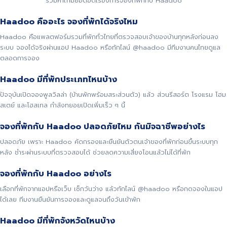
รวมคำถามยอดฮิตเรื่องการจองที่พักกับ Haadoo
Haadoo คืออะไร จองที่พักได้จริงไหม
Haadoo คือแพลตฟอร์มรวมที่พักทั่วไทยที่ตรวจสอบเจ้าของบ้านทุกหลังก่อนลง
ระบบ จองได้จริงผ่านแอป Haadoo หรือทักไลน์ @haadoo มีทีมงานคนไทยดูแล
ตลอดการจอง
Haadoo มีที่พักประเภทไหนบ้าง
ปัจจุบันเปิดจองพูลวิลล่า (บ้านพักพร้อมสระส่วนตัว) แล้ว ส่วนรีสอร์ต โรงแรม โฮม
สเตย์ และโฮสเทล กำลังทยอยเปิดเพิ่มเร็ว ๆ นี้
จองที่พักกับ Haadoo ปลอดภัยไหม กันมิจฉาชีพอย่างไร
ปลอดภัย เพราะ Haadoo คัดกรองและยืนยันตัวตนเจ้าของที่พักก่อนขึ้นระบบทุก
หลัง ชำระผ่านระบบที่ตรวจสอบได้ ช่วยลดความเสี่ยงโอนแล้วไม่ได้ที่พัก
จองที่พักกับ Haadoo อย่างไร
เลือกที่พักจากแอปหรือเว็บ เช็กวันว่าง แล้วทักไลน์ @haadoo หรือกดจองในแอป
ได้เลย ทีมงานยืนยันการจองและดูแลจนถึงวันเข้าพัก
Haadoo มีที่พักจังหวัดไหนบ้าง