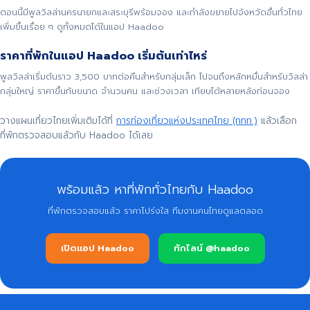
ตอนนี้มีพูลวิลล่านครนายกและสระบุรีพร้อมจอง และกำลังขยายไปจังหวัดอื่นทั่วไทย
เพิ่มขึ้นเรื่อย ๆ ดูทั้งหมดได้ในแอป Haadoo
ราคาที่พักในแอป Haadoo เริ่มต้นเท่าไหร่
พูลวิลล่าเริ่มต้นราว 3,500 บาทต่อคืนสำหรับกลุ่มเล็ก ไปจนถึงหลักหมื่นสำหรับวิลล่า
กลุ่มใหญ่ ราคาขึ้นกับขนาด จำนวนคน และช่วงเวลา เทียบได้หลายหลังก่อนจอง
วางแผนเที่ยวไทยเพิ่มเติมได้ที่
การท่องเที่ยวแห่งประเทศไทย (ททท.)
แล้วเลือก
ที่พักตรวจสอบแล้วกับ Haadoo ได้เลย
พร้อมแล้ว หาที่พักทั่วไทยกับ Haadoo
ที่พักตรวจสอบแล้ว ราคาโปร่งใส ทีมงานคนไทยดูแลตลอด
เปิดแอป Haadoo
ทักไลน์ @haadoo