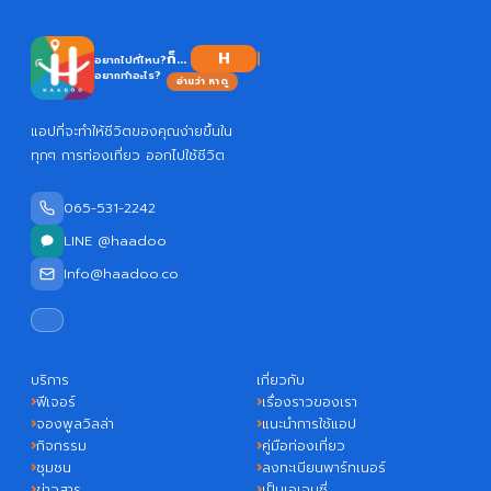
ก็...
อยากไปที่ไหน?
อยากทำอะไร?
อ่านว่า หาดู
แอปที่จะทำให้ชีวิตของคุณง่ายขึ้นใน
ทุกๆ การท่องเที่ยว ออกไปใช้ชีวิต
065-531-2242
LINE @haadoo
Info@haadoo.co
บริการ
เกี่ยวกับ
ฟีเจอร์
เรื่องราวของเรา
จองพูลวิลล่า
แนะนำการใช้แอป
กิจกรรม
คู่มือท่องเที่ยว
ชุมชน
ลงทะเบียนพาร์ทเนอร์
ข่าวสาร
เป็นเอเจนซี่