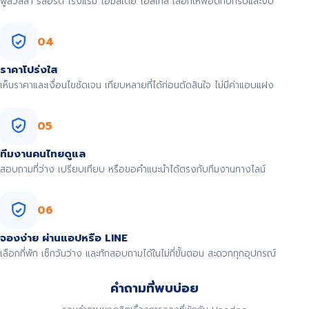
พูลวิลล่า รีสอร์ต โรงแรม โฮมสเตย์ โฮสเทล เลือกให้พอดีกับทริปและงบ
04
ราคาโปร่งใส
เห็นราคาและเงื่อนไขชัดเจน เทียบหลายที่ได้ก่อนตัดสินใจ ไม่มีค่าแอบแฝง
05
ทีมงานคนไทยดูแล
สอบถามที่ว่าง เปรียบเทียบ หรือขอคำแนะนำได้ตรงกับทีมงานทางไลน์
06
จองง่าย ผ่านแอปหรือ LINE
เลือกที่พัก เช็กวันว่าง และทักสอบถามได้ในไม่กี่ขั้นตอน สะดวกทุกอุปกรณ์
คำถามที่พบบ่อย