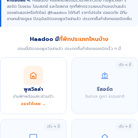
คำตอบสั้น ๆ:
Haadoo คือแพลตฟอร์มรวมที่พักทั่วไทย ทั้งพูลวิลล่า รี
สอร์ต โรงแรม โฮมสเตย์ และโฮสเทล ทุกที่พักตรวจสอบเจ้าของบ้านแล้ว
จองผ่านแอปหรือทักไลน์ @haadoo ได้ทันที ราคาโปร่งใส ปลอดภัย มีทีม
งานคนไทยดูแล ปัจจุบันเปิดจองพูลวิลล่าแล้ว ประเภทอื่นกำลังทยอยเปิดเพิ่ม
Haadoo มี
ที่พักประเภทไหนบ้าง
ตอนนี้เปิดจองพูลวิลล่าแล้ว ประเภทอื่นกำลังทยอยเปิดเร็ว ๆ นี้
เร็ว ๆ นี้
พูลวิลล่า
รีสอร์ต
บ้านพักพร้อมสระส่วนตัว
ริมทะเล ภูเขา ธรรมชาติ
จองได้เลย →
เร็ว ๆ นี้
เร็ว ๆ นี้