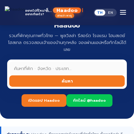
Skip
to
Haadoo
ก็...
อยากไปที่ไหน?
TH
EN
content
อยากทำอะไร?
ที่พักทั่วไทย จองง่าย ปลอดภัย กับ
อ่านว่า หาดู
Haadoo
รวมที่พักคุณภาพทั่วไทย — พูลวิลล่า รีสอร์ต โรงแรม โฮมสเตย์
โฮสเทล ตรวจสอบเจ้าของบ้านทุกหลัง จองผ่านแอปหรือทักไลน์ได้
เลย
ค้นหา
เปิดแอป Haadoo
ทักไลน์ @haadoo