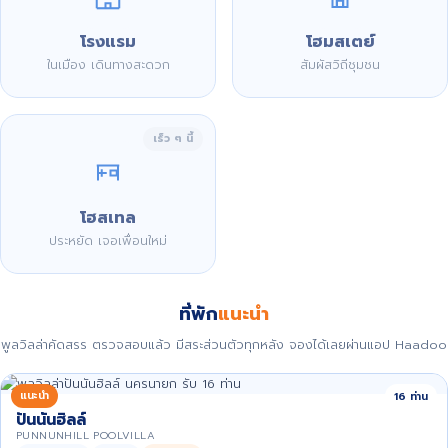
โรงแรม
โฮมสเตย์
ในเมือง เดินทางสะดวก
สัมผัสวิถีชุมชน
เร็ว ๆ นี้
โฮสเทล
ประหยัด เจอเพื่อนใหม่
ที่พัก
แนะนำ
พูลวิลล่าคัดสรร ตรวจสอบแล้ว มีสระส่วนตัวทุกหลัง จองได้เลยผ่านแอป Haadoo
แนะนำ
16 ท่าน
ปันนันฮิลล์
PUNNUNHILL POOLVILLA