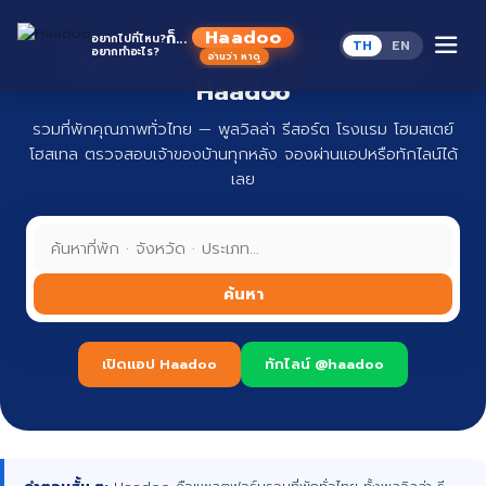
Skip
to
Haadoo
ก็...
อยากไปที่ไหน?
TH
EN
content
อยากทำอะไร?
ที่พักทั่วไทย จองง่าย ปลอดภัย กับ
อ่านว่า หาดู
Haadoo
รวมที่พักคุณภาพทั่วไทย — พูลวิลล่า รีสอร์ต โรงแรม โฮมสเตย์
โฮสเทล ตรวจสอบเจ้าของบ้านทุกหลัง จองผ่านแอปหรือทักไลน์ได้
เลย
ค้นหา
เปิดแอป Haadoo
ทักไลน์ @haadoo