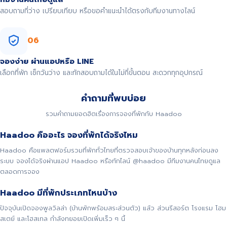
สอบถามที่ว่าง เปรียบเทียบ หรือขอคำแนะนำได้ตรงกับทีมงานทางไลน์
06
จองง่าย ผ่านแอปหรือ LINE
เลือกที่พัก เช็กวันว่าง และทักสอบถามได้ในไม่กี่ขั้นตอน สะดวกทุกอุปกรณ์
คำถามที่พบบ่อย
รวมคำถามยอดฮิตเรื่องการจองที่พักกับ Haadoo
Haadoo คืออะไร จองที่พักได้จริงไหม
Haadoo คือแพลตฟอร์มรวมที่พักทั่วไทยที่ตรวจสอบเจ้าของบ้านทุกหลังก่อนลง
ระบบ จองได้จริงผ่านแอป Haadoo หรือทักไลน์ @haadoo มีทีมงานคนไทยดูแล
ตลอดการจอง
Haadoo มีที่พักประเภทไหนบ้าง
ปัจจุบันเปิดจองพูลวิลล่า (บ้านพักพร้อมสระส่วนตัว) แล้ว ส่วนรีสอร์ต โรงแรม โฮม
สเตย์ และโฮสเทล กำลังทยอยเปิดเพิ่มเร็ว ๆ นี้