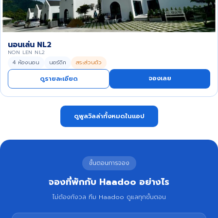
นอนเล่น NL2
NON LEN NL2
4 ห้องนอน
นอร์ดิก
สระส่วนตัว
จองเลย
ดูรายละเอียด
ดูพูลวิลล่าทั้งหมดในแอป
ขั้นตอนการจอง
จองที่พักกับ Haadoo อย่างไร
ไม่ต้องกังวล ทีม Haadoo ดูแลทุกขั้นตอน