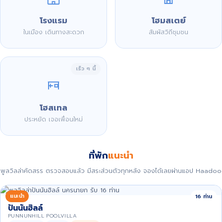
โรงแรม
โฮมสเตย์
ในเมือง เดินทางสะดวก
สัมผัสวิถีชุมชน
เร็ว ๆ นี้
โฮสเทล
ประหยัด เจอเพื่อนใหม่
ที่พัก
แนะนำ
พูลวิลล่าคัดสรร ตรวจสอบแล้ว มีสระส่วนตัวทุกหลัง จองได้เลยผ่านแอป Haadoo
แนะนำ
16 ท่าน
ปันนันฮิลล์
PUNNUNHILL POOLVILLA