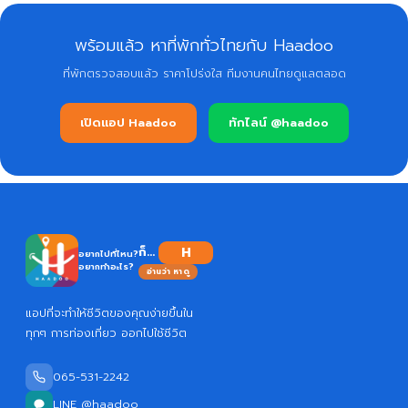
พร้อมแล้ว หาที่พักทั่วไทยกับ Haadoo
ที่พักตรวจสอบแล้ว ราคาโปร่งใส ทีมงานคนไทยดูแลตลอด
เปิดแอป Haadoo
ทักไลน์ @haadoo
H
ก็...
อยากไปที่ไหน?
อยากทำอะไร?
อ่านว่า หาดู
แอปที่จะทำให้ชีวิตของคุณง่ายขึ้นใน
ทุกๆ การท่องเที่ยว ออกไปใช้ชีวิต
065-531-2242
LINE @haadoo