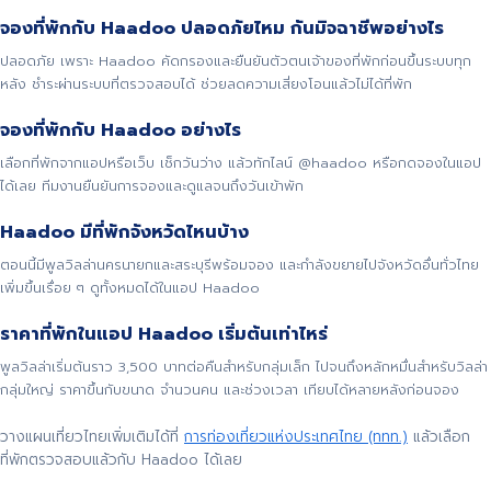
จองที่พักกับ Haadoo ปลอดภัยไหม กันมิจฉาชีพอย่างไร
ปลอดภัย เพราะ Haadoo คัดกรองและยืนยันตัวตนเจ้าของที่พักก่อนขึ้นระบบทุก
หลัง ชำระผ่านระบบที่ตรวจสอบได้ ช่วยลดความเสี่ยงโอนแล้วไม่ได้ที่พัก
จองที่พักกับ Haadoo อย่างไร
เลือกที่พักจากแอปหรือเว็บ เช็กวันว่าง แล้วทักไลน์ @haadoo หรือกดจองในแอป
ได้เลย ทีมงานยืนยันการจองและดูแลจนถึงวันเข้าพัก
Haadoo มีที่พักจังหวัดไหนบ้าง
ตอนนี้มีพูลวิลล่านครนายกและสระบุรีพร้อมจอง และกำลังขยายไปจังหวัดอื่นทั่วไทย
เพิ่มขึ้นเรื่อย ๆ ดูทั้งหมดได้ในแอป Haadoo
ราคาที่พักในแอป Haadoo เริ่มต้นเท่าไหร่
พูลวิลล่าเริ่มต้นราว 3,500 บาทต่อคืนสำหรับกลุ่มเล็ก ไปจนถึงหลักหมื่นสำหรับวิลล่า
กลุ่มใหญ่ ราคาขึ้นกับขนาด จำนวนคน และช่วงเวลา เทียบได้หลายหลังก่อนจอง
วางแผนเที่ยวไทยเพิ่มเติมได้ที่
การท่องเที่ยวแห่งประเทศไทย (ททท.)
แล้วเลือก
ที่พักตรวจสอบแล้วกับ Haadoo ได้เลย