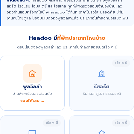
คำตอบสั้น ๆ:
Haadoo คือแพลตฟอร์มรวมที่พักทั่วไทย ทั้งพูลวิลล่า รี
สอร์ต โรงแรม โฮมสเตย์ และโฮสเทล ทุกที่พักตรวจสอบเจ้าของบ้านแล้ว
จองผ่านแอปหรือทักไลน์ @haadoo ได้ทันที ราคาโปร่งใส ปลอดภัย มีทีม
งานคนไทยดูแล ปัจจุบันเปิดจองพูลวิลล่าแล้ว ประเภทอื่นกำลังทยอยเปิดเพิ่ม
Haadoo มี
ที่พักประเภทไหนบ้าง
ตอนนี้เปิดจองพูลวิลล่าแล้ว ประเภทอื่นกำลังทยอยเปิดเร็ว ๆ นี้
เร็ว ๆ นี้
พูลวิลล่า
รีสอร์ต
บ้านพักพร้อมสระส่วนตัว
ริมทะเล ภูเขา ธรรมชาติ
จองได้เลย →
เร็ว ๆ นี้
เร็ว ๆ นี้