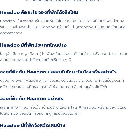
รวมคำถามยอดฮิตเรื่องการจองที่พักกับ Haadoo
Haadoo คืออะไร จองที่พักได้จริงไหม
Haadoo คือแพลตฟอร์มรวมที่พักทั่วไทยที่ตรวจสอบเจ้าของบ้านทุกหลังก่อนลง
ระบบ จองได้จริงผ่านแอป Haadoo หรือทักไลน์ @haadoo มีทีมงานคนไทยดูแล
ตลอดการจอง
Haadoo มีที่พักประเภทไหนบ้าง
ปัจจุบันเปิดจองพูลวิลล่า (บ้านพักพร้อมสระส่วนตัว) แล้ว ส่วนรีสอร์ต โรงแรม โฮม
สเตย์ และโฮสเทล กำลังทยอยเปิดเพิ่มเร็ว ๆ นี้
จองที่พักกับ Haadoo ปลอดภัยไหม กันมิจฉาชีพอย่างไร
ปลอดภัย เพราะ Haadoo คัดกรองและยืนยันตัวตนเจ้าของที่พักก่อนขึ้นระบบทุก
หลัง ชำระผ่านระบบที่ตรวจสอบได้ ช่วยลดความเสี่ยงโอนแล้วไม่ได้ที่พัก
จองที่พักกับ Haadoo อย่างไร
เลือกที่พักจากแอปหรือเว็บ เช็กวันว่าง แล้วทักไลน์ @haadoo หรือกดจองในแอป
ได้เลย ทีมงานยืนยันการจองและดูแลจนถึงวันเข้าพัก
Haadoo มีที่พักจังหวัดไหนบ้าง