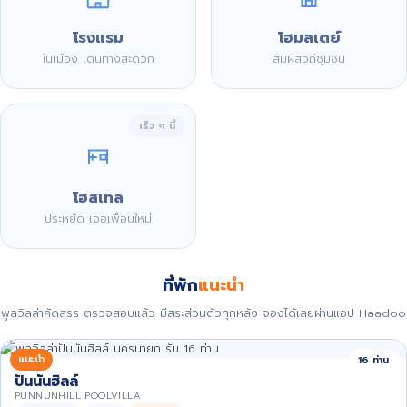
โรงแรม
โฮมสเตย์
ในเมือง เดินทางสะดวก
สัมผัสวิถีชุมชน
เร็ว ๆ นี้
โฮสเทล
ประหยัด เจอเพื่อนใหม่
ที่พัก
แนะนำ
พูลวิลล่าคัดสรร ตรวจสอบแล้ว มีสระส่วนตัวทุกหลัง จองได้เลยผ่านแอป Haadoo
แนะนำ
16 ท่าน
ปันนันฮิลล์
PUNNUNHILL POOLVILLA