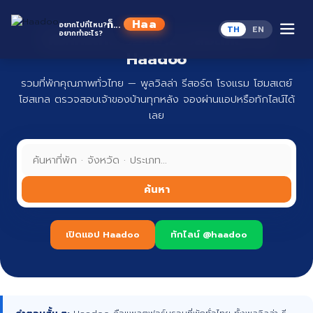
Skip
to
Haado
ก็...
อยากไปที่ไหน?
TH
EN
content
อยากทำอะไร?
ที่พักทั่วไทย จองง่าย ปลอดภัย กับ
Haadoo
รวมที่พักคุณภาพทั่วไทย — พูลวิลล่า รีสอร์ต โรงแรม โฮมสเตย์
โฮสเทล ตรวจสอบเจ้าของบ้านทุกหลัง จองผ่านแอปหรือทักไลน์ได้
เลย
ค้นหา
เปิดแอป Haadoo
ทักไลน์ @haadoo