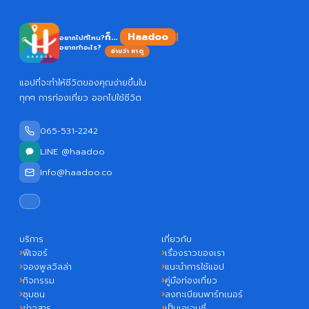
Haadoo
ก็...
อยากไปที่ไหน?
อยากทำอะไร?
อ่านว่า หาดู
แอปที่จะทำให้ชีวิตของคุณง่ายขึ้นใน
ทุกๆ การท่องเที่ยว ออกไปใช้ชีวิต
065-531-2242
LINE @haadoo
Info@haadoo.co
บริการ
เกี่ยวกับ
ฟีเจอร์
เรื่องราวของเรา
จองพูลวิลล่า
แนะนำการใช้แอป
กิจกรรม
คู่มือท่องเที่ยว
ชุมชน
ลงทะเบียนพาร์ทเนอร์
ข่าวสาร
เป็นเอเจนซี่