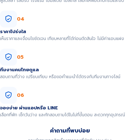
พูลวิลล่า รีสอร์ต โรงแรม โฮมสเตย์ โฮสเทล เลือกให้พอดีกับทริปและงบ
04
ราคาโปร่งใส
เห็นราคาและเงื่อนไขชัดเจน เทียบหลายที่ได้ก่อนตัดสินใจ ไม่มีค่าแอบแฝง
05
ทีมงานคนไทยดูแล
สอบถามที่ว่าง เปรียบเทียบ หรือขอคำแนะนำได้ตรงกับทีมงานทางไลน์
06
จองง่าย ผ่านแอปหรือ LINE
เลือกที่พัก เช็กวันว่าง และทักสอบถามได้ในไม่กี่ขั้นตอน สะดวกทุกอุปกรณ์
คำถามที่พบบ่อย