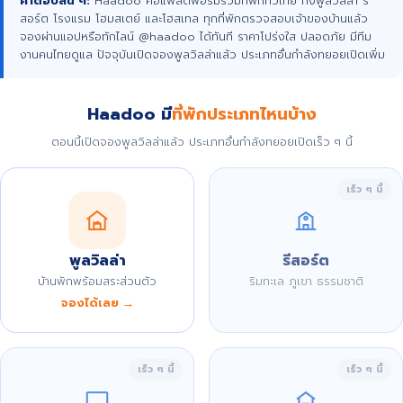
คำตอบสั้น ๆ:
Haadoo คือแพลตฟอร์มรวมที่พักทั่วไทย ทั้งพูลวิลล่า รี
สอร์ต โรงแรม โฮมสเตย์ และโฮสเทล ทุกที่พักตรวจสอบเจ้าของบ้านแล้ว
จองผ่านแอปหรือทักไลน์ @haadoo ได้ทันที ราคาโปร่งใส ปลอดภัย มีทีม
งานคนไทยดูแล ปัจจุบันเปิดจองพูลวิลล่าแล้ว ประเภทอื่นกำลังทยอยเปิดเพิ่ม
Haadoo มี
ที่พักประเภทไหนบ้าง
ตอนนี้เปิดจองพูลวิลล่าแล้ว ประเภทอื่นกำลังทยอยเปิดเร็ว ๆ นี้
เร็ว ๆ นี้
พูลวิลล่า
รีสอร์ต
บ้านพักพร้อมสระส่วนตัว
ริมทะเล ภูเขา ธรรมชาติ
จองได้เลย →
เร็ว ๆ นี้
เร็ว ๆ นี้