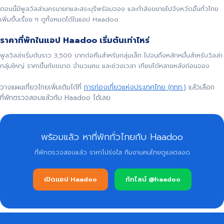
ตอนนี้มีพูลวิลล่านครนายกและสระบุรีพร้อมจอง และกำลังขยายไปจังหวัดอื่นทั่วไทย
เพิ่มขึ้นเรื่อย ๆ ดูทั้งหมดได้ในแอป Haadoo
ราคาที่พักในแอป Haadoo เริ่มต้นเท่าไหร่
พูลวิลล่าเริ่มต้นราว 3,500 บาทต่อคืนสำหรับกลุ่มเล็ก ไปจนถึงหลักหมื่นสำหรับวิลล่า
กลุ่มใหญ่ ราคาขึ้นกับขนาด จำนวนคน และช่วงเวลา เทียบได้หลายหลังก่อนจอง
วางแผนเที่ยวไทยเพิ่มเติมได้ที่
การท่องเที่ยวแห่งประเทศไทย (ททท.)
แล้วเลือก
ที่พักตรวจสอบแล้วกับ Haadoo ได้เลย
พร้อมแล้ว หาที่พักทั่วไทยกับ Haadoo
ที่พักตรวจสอบแล้ว ราคาโปร่งใส ทีมงานคนไทยดูแลตลอด
เปิดแอป Haadoo
ทักไลน์ @haadoo