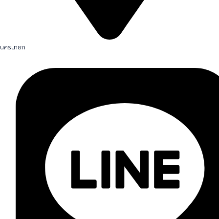
นครนายก