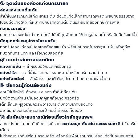
💦 จุดเด่นของล่องแก่งนครนายก
ล่องแก่งแบบตื่นเต้น
ลำน้ำในนครนายกมีแก่งหลายระดับ ตั้งแต่แก่งเล็กที่สามารถเพลิดเพลินกับธรรมชาติ
ไปจนถึงแก่งใหญ่ที่เหมาะกับคนรักความตื่นเต้นและอยากลองทักษะการพาย
กิจกรรมเสริม
นอกจากล่องแก่งแล้ว หลายทริปยังมีจุดพักผ่อนให้ถ่ายรูป เล่นน้ำ หรือปิกนิกริมแม่น้ำ
มัคคุเทศก์และอุปกรณ์ครบครัน
ทุกทริปล่องแก่งจะมีมัคคุเทศก์คอยแนะนำ พร้อมอุปกรณ์มาตรฐาน เช่น เสื้อชูชีพ
หมวกกันกระแทก และเรือยางปลอดภัย
🌿 แนะนำเส้นทางยอดนิยม
แก่งสามชั้น
– สำหรับมือใหม่และครอบครัว
แก่งน้ำใส
– จุดที่น้ำใสและไหลแรง เหมาะสำหรับคนรักความท้าทาย
แก่งวังตะไคร้
– สัมผัสธรรมชาติเต็มรูปแบบ ท่ามกลางป่าและน้ำตก
📝 ข้อควรรู้ก่อนล่องแก่ง
สวมใส่เสื้อผ้าที่แห้งง่าย และรองเท้ากีฬาที่กระชับ
ปฏิบัติตามคำแนะนำของมัคคุเทศก์อย่างเคร่งครัด
เด็กเล็กและผู้สูงอายุควรพิจารณาระดับความยากของแก่ง
อย่าลืมกล้องกันน้ำหรือกระเป๋ากันน้ำสำหรับเก็บของ
🚀 สัมผัสประสบการณ์ท่องเที่ยวใกล้กรุงเทพฯ
ล่องแก่งนครนายก คือกิจกรรมที่รวม
ความสนุก ตื่นเต้น และธรรมชาติ
ไว้ในทริป
เดียว
ไม่ว่าคุณจะมากับเพื่อน ครอบครัว หรือกลุ่มเพื่อนร่วมทริป ล่องแก่งที่นี่จะมอบความ