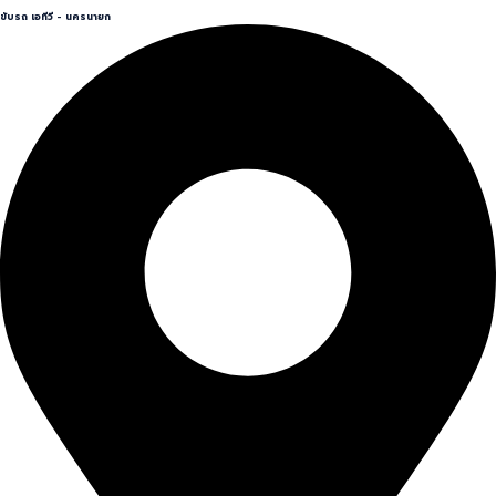
ขับรถ เอทีวี - นครนายก