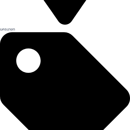
นครนายก