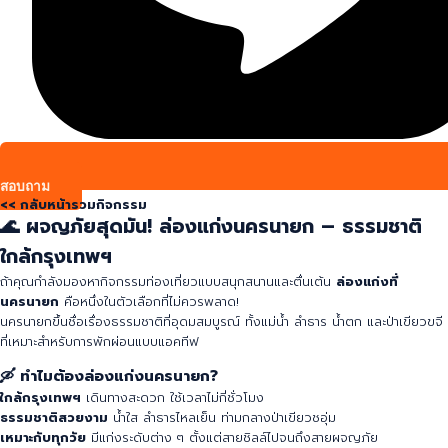
สอบถาม
<< กลับหน้ารวมกิจกรรม
🌊 ผจญภัยสุดมัน! ล่องแก่งนครนายก – ธรรมชาติ
ใกล้กรุงเทพฯ
ถ้าคุณกำลังมองหากิจกรรมท่องเที่ยวแบบสนุกสนานและตื่นเต้น
ล่องแก่งที่
นครนายก
คือหนึ่งในตัวเลือกที่ไม่ควรพลาด!
นครนายกขึ้นชื่อเรื่องธรรมชาติที่อุดมสมบูรณ์ ทั้งแม่น้ำ ลำธาร น้ำตก และป่าเขียวขจี
ที่เหมาะสำหรับการพักผ่อนแบบแอคทีฟ
🛶 ทำไมต้องล่องแก่งนครนายก?
ใกล้กรุงเทพฯ
เดินทางสะดวก ใช้เวลาไม่กี่ชั่วโมง
ธรรมชาติสวยงาม
น้ำใส ลำธารไหลเย็น ท่ามกลางป่าเขียวชอุ่ม
เหมาะกับทุกวัย
มีแก่งระดับต่าง ๆ ตั้งแต่สายชิลล์ไปจนถึงสายผจญภัย