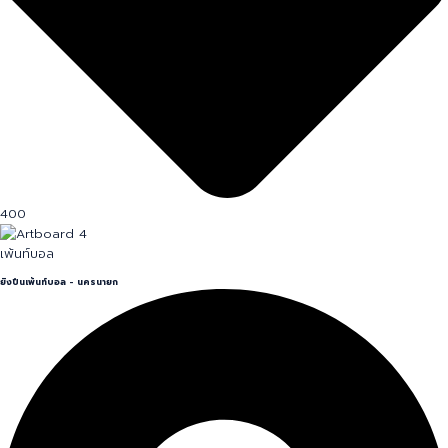
400
เพ้นท์บอล
ยิงปืนเพ้นท์บอล - นครนายก