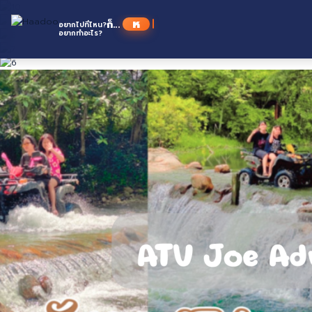
Skip
to
หาดู
ก็...
อยากไปที่ไหน?
content
อยากทำอะไร?