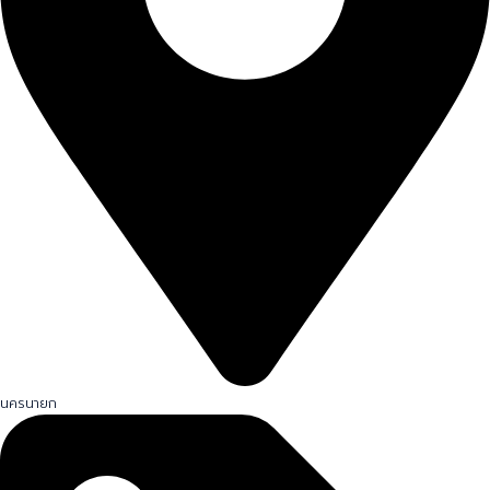
นครนายก