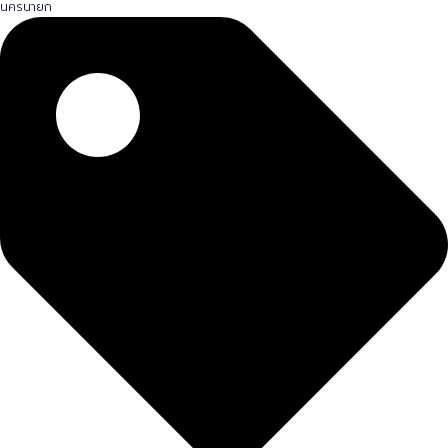
นครนายก