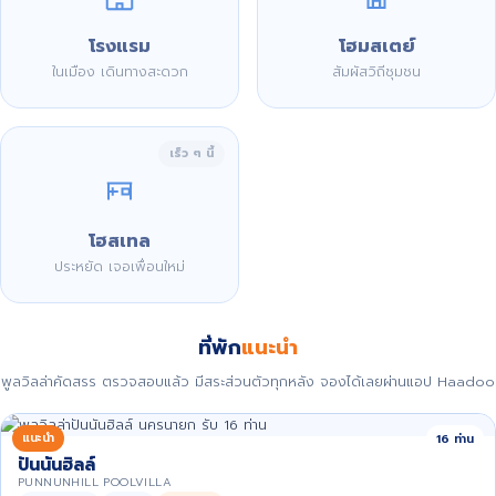
โรงแรม
โฮมสเตย์
ในเมือง เดินทางสะดวก
สัมผัสวิถีชุมชน
เร็ว ๆ นี้
โฮสเทล
ประหยัด เจอเพื่อนใหม่
ที่พัก
แนะนำ
พูลวิลล่าคัดสรร ตรวจสอบแล้ว มีสระส่วนตัวทุกหลัง จองได้เลยผ่านแอป Haadoo
แนะนำ
16 ท่าน
ปันนันฮิลล์
PUNNUNHILL POOLVILLA