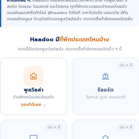
คำตอบสั้น ๆ:
Haadoo คือแพลตฟอร์มรวมที่พักทั่วไทย ทั้งพูลวิลล่า รี
สอร์ต โรงแรม โฮมสเตย์ และโฮสเทล ทุกที่พักตรวจสอบเจ้าของบ้านแล้ว
จองผ่านแอปหรือทักไลน์ @haadoo ได้ทันที ราคาโปร่งใส ปลอดภัย มีทีม
งานคนไทยดูแล ปัจจุบันเปิดจองพูลวิลล่าแล้ว ประเภทอื่นกำลังทยอยเปิดเพิ่ม
Haadoo มี
ที่พักประเภทไหนบ้าง
ตอนนี้เปิดจองพูลวิลล่าแล้ว ประเภทอื่นกำลังทยอยเปิดเร็ว ๆ นี้
เร็ว ๆ นี้
พูลวิลล่า
รีสอร์ต
บ้านพักพร้อมสระส่วนตัว
ริมทะเล ภูเขา ธรรมชาติ
จองได้เลย →
เร็ว ๆ นี้
เร็ว ๆ นี้