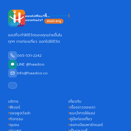
Haa
ก็...
อยากไปที่ไหน?
อยากทำอะไร?
อ่านว่า หาดู
แอปที่จะทำให้ชีวิตของคุณง่ายขึ้นใน
ทุกๆ การท่องเที่ยว ออกไปใช้ชีวิต
065-531-2242
LINE @haadoo
Info@haadoo.co
บริการ
เกี่ยวกับ
ฟีเจอร์
เรื่องราวของเรา
จองพูลวิลล่า
แนะนำการใช้แอป
กิจกรรม
คู่มือท่องเที่ยว
ชุมชน
ลงทะเบียนพาร์ทเนอร์
ข่าวสาร
เป็นเอเจนซี่