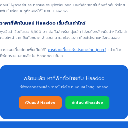
ตอนนี้มีพูลวิลล่านครนายกและสระบุรีพร้อมจอง และกำลังขยายไปจังหวัดอื่นทั่วไทย
เพิ่มขึ้นเรื่อย ๆ ดูทั้งหมดได้ในแอป Haadoo
ราคาที่พักในแอป Haadoo เริ่มต้นเท่าไหร่
พูลวิลล่าเริ่มต้นราว 3,500 บาทต่อคืนสำหรับกลุ่มเล็ก ไปจนถึงหลักหมื่นสำหรับวิลล่า
กลุ่มใหญ่ ราคาขึ้นกับขนาด จำนวนคน และช่วงเวลา เทียบได้หลายหลังก่อนจอง
วางแผนเที่ยวไทยเพิ่มเติมได้ที่
การท่องเที่ยวแห่งประเทศไทย (ททท.)
แล้วเลือก
ที่พักตรวจสอบแล้วกับ Haadoo ได้เลย
พร้อมแล้ว หาที่พักทั่วไทยกับ Haadoo
ที่พักตรวจสอบแล้ว ราคาโปร่งใส ทีมงานคนไทยดูแลตลอด
เปิดแอป Haadoo
ทักไลน์ @haadoo