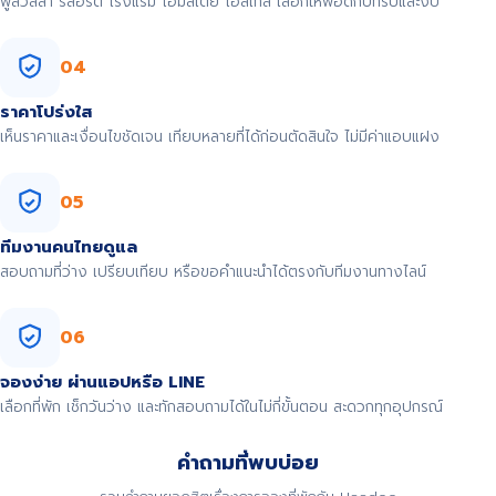
พูลวิลล่า รีสอร์ต โรงแรม โฮมสเตย์ โฮสเทล เลือกให้พอดีกับทริปและงบ
04
ราคาโปร่งใส
เห็นราคาและเงื่อนไขชัดเจน เทียบหลายที่ได้ก่อนตัดสินใจ ไม่มีค่าแอบแฝง
05
ทีมงานคนไทยดูแล
สอบถามที่ว่าง เปรียบเทียบ หรือขอคำแนะนำได้ตรงกับทีมงานทางไลน์
06
จองง่าย ผ่านแอปหรือ LINE
เลือกที่พัก เช็กวันว่าง และทักสอบถามได้ในไม่กี่ขั้นตอน สะดวกทุกอุปกรณ์
คำถามที่พบบ่อย