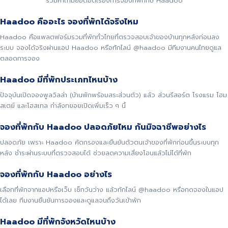
รวมคำถามยอดฮิตเรื่องการจองที่พักกับ Haadoo
Haadoo คืออะไร จองที่พักได้จริงไหม
Haadoo คือแพลตฟอร์มรวมที่พักทั่วไทยที่ตรวจสอบเจ้าของบ้านทุกหลังก่อนลง
ระบบ จองได้จริงผ่านแอป Haadoo หรือทักไลน์ @haadoo มีทีมงานคนไทยดูแล
ตลอดการจอง
Haadoo มีที่พักประเภทไหนบ้าง
ปัจจุบันเปิดจองพูลวิลล่า (บ้านพักพร้อมสระส่วนตัว) แล้ว ส่วนรีสอร์ต โรงแรม โฮม
สเตย์ และโฮสเทล กำลังทยอยเปิดเพิ่มเร็ว ๆ นี้
จองที่พักกับ Haadoo ปลอดภัยไหม กันมิจฉาชีพอย่างไร
ปลอดภัย เพราะ Haadoo คัดกรองและยืนยันตัวตนเจ้าของที่พักก่อนขึ้นระบบทุก
หลัง ชำระผ่านระบบที่ตรวจสอบได้ ช่วยลดความเสี่ยงโอนแล้วไม่ได้ที่พัก
จองที่พักกับ Haadoo อย่างไร
เลือกที่พักจากแอปหรือเว็บ เช็กวันว่าง แล้วทักไลน์ @haadoo หรือกดจองในแอป
ได้เลย ทีมงานยืนยันการจองและดูแลจนถึงวันเข้าพัก
Haadoo มีที่พักจังหวัดไหนบ้าง