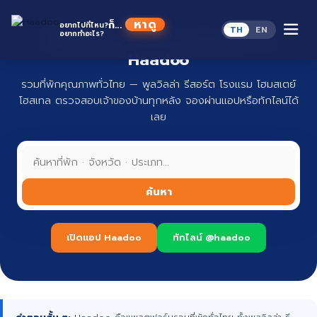
Skip
to
หาดู
ก็...
อยากไปที่ไหน?
TH
EN
content
อยากทำอะไร?
ที่พักทั่วไทย จองง่าย ปลอดภัย กับ
Haadoo
รวมที่พักคุณภาพทั่วไทย — พูลวิลล่า รีสอร์ต โรงแรม โฮมสเตย์
โฮสเทล ตรวจสอบเจ้าของบ้านทุกหลัง จองผ่านแอปหรือทักไลน์ได้
เลย
ค้นหา
เปิดแอป Haadoo
ทักไลน์ @haadoo