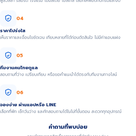
พูลวิลล่า รีสอร์ต โรงแรม โฮมสเตย์ โฮสเทล เลือกให้พอดีกับทริปและงบ
04
ราคาโปร่งใส
เห็นราคาและเงื่อนไขชัดเจน เทียบหลายที่ได้ก่อนตัดสินใจ ไม่มีค่าแอบแฝง
05
ทีมงานคนไทยดูแล
สอบถามที่ว่าง เปรียบเทียบ หรือขอคำแนะนำได้ตรงกับทีมงานทางไลน์
06
จองง่าย ผ่านแอปหรือ LINE
เลือกที่พัก เช็กวันว่าง และทักสอบถามได้ในไม่กี่ขั้นตอน สะดวกทุกอุปกรณ์
คำถามที่พบบ่อย