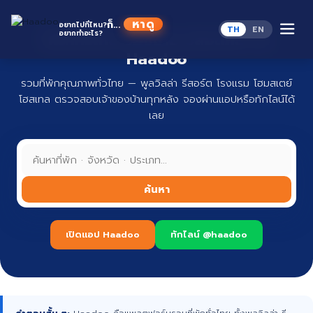
Skip
to
หาดู
ก็...
อยากไปที่ไหน?
TH
EN
content
อยากทำอะไร?
ที่พักทั่วไทย จองง่าย ปลอดภัย กับ
Haadoo
รวมที่พักคุณภาพทั่วไทย — พูลวิลล่า รีสอร์ต โรงแรม โฮมสเตย์
โฮสเทล ตรวจสอบเจ้าของบ้านทุกหลัง จองผ่านแอปหรือทักไลน์ได้
เลย
ค้นหา
เปิดแอป Haadoo
ทักไลน์ @haadoo