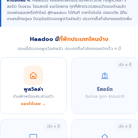
คำตอบสั้น ๆ:
Haadoo คือแพลตฟอร์มรวมที่พักทั่วไทย ทั้งพูลวิลล่า รี
สอร์ต โรงแรม โฮมสเตย์ และโฮสเทล ทุกที่พักตรวจสอบเจ้าของบ้านแล้ว
จองผ่านแอปหรือทักไลน์ @haadoo ได้ทันที ราคาโปร่งใส ปลอดภัย มีทีม
งานคนไทยดูแล ปัจจุบันเปิดจองพูลวิลล่าแล้ว ประเภทอื่นกำลังทยอยเปิดเพิ่ม
Haadoo มี
ที่พักประเภทไหนบ้าง
ตอนนี้เปิดจองพูลวิลล่าแล้ว ประเภทอื่นกำลังทยอยเปิดเร็ว ๆ นี้
เร็ว ๆ นี้
พูลวิลล่า
รีสอร์ต
บ้านพักพร้อมสระส่วนตัว
ริมทะเล ภูเขา ธรรมชาติ
จองได้เลย →
เร็ว ๆ นี้
เร็ว ๆ นี้