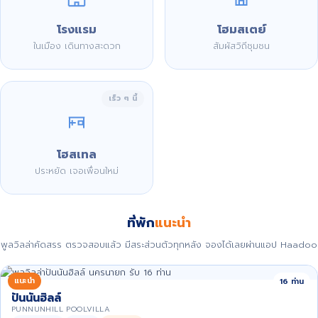
โรงแรม
โฮมสเตย์
ในเมือง เดินทางสะดวก
สัมผัสวิถีชุมชน
เร็ว ๆ นี้
โฮสเทล
ประหยัด เจอเพื่อนใหม่
ที่พัก
แนะนำ
พูลวิลล่าคัดสรร ตรวจสอบแล้ว มีสระส่วนตัวทุกหลัง จองได้เลยผ่านแอป Haadoo
แนะนำ
16 ท่าน
ปันนันฮิลล์
PUNNUNHILL POOLVILLA