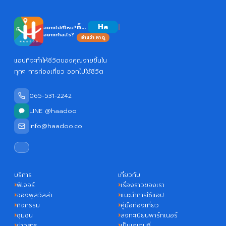
ก็...
อยากไปที่ไหน?
อยากทำอะไร?
อ่านว่า หาดู
แอปที่จะทำให้ชีวิตของคุณง่ายขึ้นใน
ทุกๆ การท่องเที่ยว ออกไปใช้ชีวิต
065-531-2242
LINE @haadoo
Info@haadoo.co
บริการ
เกี่ยวกับ
ฟีเจอร์
เรื่องราวของเรา
จองพูลวิลล่า
แนะนำการใช้แอป
กิจกรรม
คู่มือท่องเที่ยว
ชุมชน
ลงทะเบียนพาร์ทเนอร์
ข่าวสาร
เป็นเอเจนซี่