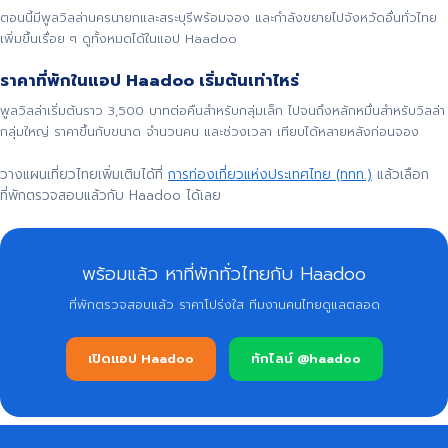
ตอนนี้มีพูลวิลล่านครนายกและสระบุรีพร้อมจอง และกำลังขยายไปจังหวัดอื่นทั่วไทย
เพิ่มขึ้นเรื่อย ๆ ดูทั้งหมดได้ในแอป Haadoo
ราคาที่พักในแอป Haadoo เริ่มต้นเท่าไหร่
พูลวิลล่าเริ่มต้นราว 3,500 บาทต่อคืนสำหรับกลุ่มเล็ก ไปจนถึงหลักหมื่นสำหรับวิลล่า
กลุ่มใหญ่ ราคาขึ้นกับขนาด จำนวนคน และช่วงเวลา เทียบได้หลายหลังก่อนจอง
วางแผนเที่ยวไทยเพิ่มเติมได้ที่
การท่องเที่ยวแห่งประเทศไทย (ททท.)
แล้วเลือก
ที่พักตรวจสอบแล้วกับ Haadoo ได้เลย
พร้อมแล้ว หาที่พักทั่วไทยกับ Haadoo
ที่พักตรวจสอบแล้ว ราคาโปร่งใส ทีมงานคนไทยดูแลตลอด
เปิดแอป Haadoo
ทักไลน์ @haadoo